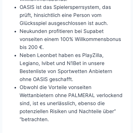
OASIS ist das Spielersperrsystem, das
prüft, hinsichtlich eine Person vom
Glücksspiel ausgeschlossen ist auch.
Neukunden profitieren bei Supabet
vonseiten einem 100% Willkommensbonus
bis 200 €.
Neben Leonbet haben es PlayZilla,
Legiano, Ivibet und N1Bet in unsere
Bestenliste von Sportwetten Anbietern
ohne OASIS geschafft.
Obwohl die Vorteile vonseiten
Wettanbietern ohne PALMERAL verlockend
sind, ist es unerlässlich, ebenso die
potenziellen Risiken und Nachteile über”
“betrachten.