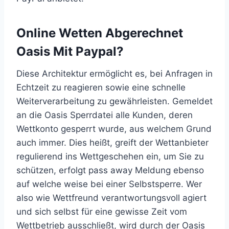
Online Wetten Abgerechnet
Oasis Mit Paypal?
Diese Architektur ermöglicht es, bei Anfragen in
Echtzeit zu reagieren sowie eine schnelle
Weiterverarbeitung zu gewährleisten. Gemeldet
an die Oasis Sperrdatei alle Kunden, deren
Wettkonto gesperrt wurde, aus welchem Grund
auch immer. Dies heißt, greift der Wettanbieter
regulierend ins Wettgeschehen ein, um Sie zu
schützen, erfolgt pass away Meldung ebenso
auf welche weise bei einer Selbstsperre. Wer
also wie Wettfreund verantwortungsvoll agiert
und sich selbst für eine gewisse Zeit vom
Wettbetrieb ausschließt, wird durch der Oasis