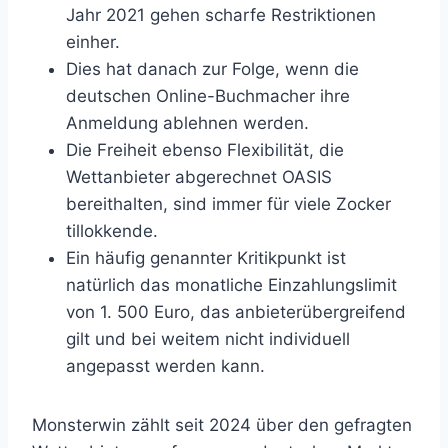
Jahr 2021 gehen scharfe Restriktionen
einher.
Dies hat danach zur Folge, wenn die
deutschen Online-Buchmacher ihre
Anmeldung ablehnen werden.
Die Freiheit ebenso Flexibilität, die
Wettanbieter abgerechnet OASIS
bereithalten, sind immer für viele Zocker
tillokkende.
Ein häufig genannter Kritikpunkt ist
natürlich das monatliche Einzahlungslimit
von 1. 500 Euro, das anbieterübergreifend
gilt und bei weitem nicht individuell
angepasst werden kann.
Monsterwin zählt seit 2024 über den gefragten