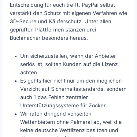
Entscheidung für euch trefft. PayPal selbst
verstärkt den Schutz mit eigenen Verfahren wie
3D-Secure und Käuferschutz. Unter allen
geprüften Plattformen stanzen drei
Buchmacher besonders heraus.
Um sicherzustellen, wenn der Anbieter
seriös ist, sollten Kunden auf die Lizenz
achten.
Es gehts hier nicht nur um den möglichen
Verzicht auf Sicherheitsstandards, sondern
auch 1 das Fehlen zentraler
Unterstützungssysteme für Zocker.
Wir raten dringend vonseiten
Wettanbietern ohne Palmeral ab, weil die
keine deutsche Wettlizenz besitzen und