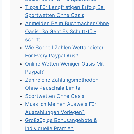
Tipps Für Langfristigen Erfolg Bei
Sportwetten Ohne Oasis
Anmelden Beim Buchmacher Ohne
Oasis: So Geht Es Schritt-für-
schritt
Wie Schnell Zahlen Wettanbieter
For Every Paypal Aus?
Online Wetten Weniger Oasis Mit
Paypal?
Zahlreiche Zahlungsmethoden
Ohne Pauschale Limits
Sportwetten Ohne Oasis
Muss Ich Meinen Ausweis Für
Auszahlungen Vorlegen?
Großzügige Bonusangebote &
Individuelle Prämien