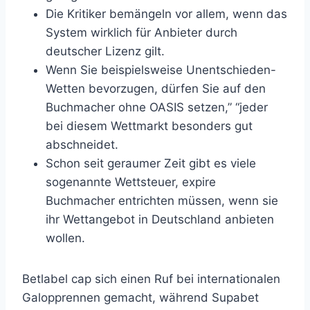
Die Kritiker bemängeln vor allem, wenn das
System wirklich für Anbieter durch
deutscher Lizenz gilt.
Wenn Sie beispielsweise Unentschieden-
Wetten bevorzugen, dürfen Sie auf den
Buchmacher ohne OASIS setzen,” “jeder
bei diesem Wettmarkt besonders gut
abschneidet.
Schon seit geraumer Zeit gibt es viele
sogenannte Wettsteuer, expire
Buchmacher entrichten müssen, wenn sie
ihr Wettangebot in Deutschland anbieten
wollen.
Betlabel cap sich einen Ruf bei internationalen
Galopprennen gemacht, während Supabet