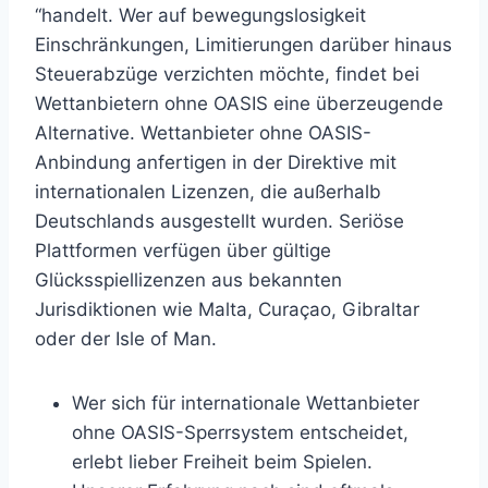
“handelt. Wer auf bewegungslosigkeit
Einschränkungen, Limitierungen darüber hinaus
Steuerabzüge verzichten möchte, findet bei
Wettanbietern ohne OASIS eine überzeugende
Alternative. Wettanbieter ohne OASIS-
Anbindung anfertigen in der Direktive mit
internationalen Lizenzen, die außerhalb
Deutschlands ausgestellt wurden. Seriöse
Plattformen verfügen über gültige
Glücksspiellizenzen aus bekannten
Jurisdiktionen wie Malta, Curaçao, Gibraltar
oder der Isle of Man.
Wer sich für internationale Wettanbieter
ohne OASIS-Sperrsystem entscheidet,
erlebt lieber Freiheit beim Spielen.