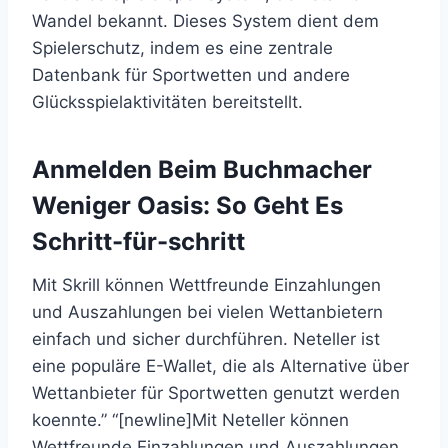
Wandel bekannt. Dieses System dient dem
Spielerschutz, indem es eine zentrale
Datenbank für Sportwetten und andere
Glücksspielaktivitäten bereitstellt.
Anmelden Beim Buchmacher
Weniger Oasis: So Geht Es
Schritt-für-schritt
Mit Skrill können Wettfreunde Einzahlungen
und Auszahlungen bei vielen Wettanbietern
einfach und sicher durchführen. Neteller ist
eine populäre E-Wallet, die als Alternative über
Wettanbieter für Sportwetten genutzt werden
koennte.” “[newline]Mit Neteller können
Wettfreunde Einzahlungen und Auszahlungen