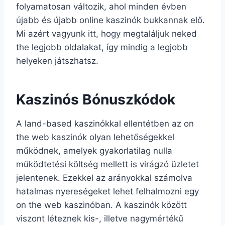
folyamatosan változik, ahol minden évben
újabb és újabb online kaszinók bukkannak elő.
Mi azért vagyunk itt, hogy megtaláljuk neked
the legjobb oldalakat, így mindig a legjobb
helyeken játszhatsz.
Kaszinós Bónuszkódok
A land-based kaszinókkal ellentétben az on
the web kaszinók olyan lehetőségekkel
működnek, amelyek gyakorlatilag nulla
működtetési költség mellett is virágzó üzletet
jelentenek. Ezekkel az arányokkal számolva
hatalmas nyereségeket lehet felhalmozni egy
on the web kaszinóban. A kaszinók között
viszont léteznek kis-, illetve nagymértékű