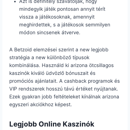
Azt is definitely szavatolják, hogy
mindegyik játék pontosan annyit térít
vissza a játékosoknak, amennyit
meghirdettek, s a játékosok semmilyen
módon sincsenek átverve.
A Betzoid elemzései szerint a new legjobb
stratégia a new különböző típusok
kombinálása. Használd ki arizona ötcsillagos
kaszinók kiváló üdvözlő bónuszait és
promóciós ajánlatait. A cashback programok és
VIP rendszerek hosszú távú értéket nyújtanak.
Ezek gyakran jobb feltételeket kínálnak arizona
egyszeri akciókhoz képest.
Legjobb Online Kaszinók