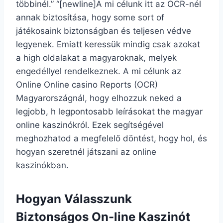
többinél.” “[newline]A mi célunk itt az OCR-nél
annak biztosítása, hogy some sort of
játékosaink biztonságban és teljesen védve
legyenek. Emiatt keressük mindig csak azokat
a high oldalakat a magyaroknak, melyek
engedéllyel rendelkeznek. A mi célunk az
Online Online casino Reports (OCR)
Magyarországnál, hogy elhozzuk neked a
legjobb, h legpontosabb leírásokat the magyar
online kaszinókról. Ezek segítségével
meghozhatod a megfelelő döntést, hogy hol, és
hogyan szeretnél játszani az online
kaszinókban.
Hogyan Válasszunk
Biztonságos On-line Kaszinót