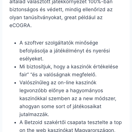
általad választott játékkörnyezet 100%-ban
biztonságos és védett, mindig ellenőrizd az
olyan tanúsítványokat, great például az
eCOGRA.
A szoftver szolgáltatók minősége
befolyásolja a játékélményt és nyerési
esélyeket.
Mi biztosítjuk, hogy a kaszinók értékelése
fair” “és a valóságnak megfelelő.
Valószínűleg az on-line kaszinók
legvonzóbb előnye a hagyományos
kaszinókkal szemben az a new módszer,
ahogyan some sort of játékosaikat
jutalmazzák.
A Betzoid szakértői csapata tesztelte a top
on the web kaszinókat Magyarországon,