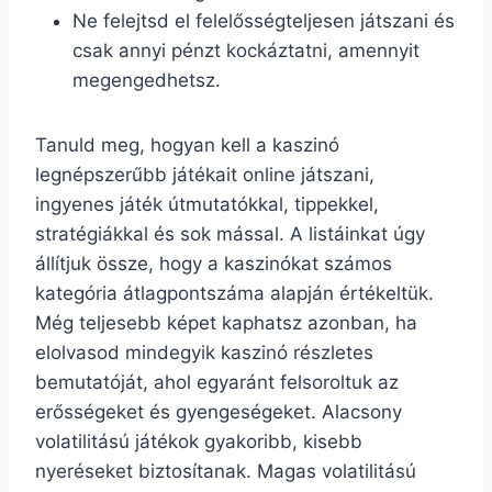
Ne felejtsd el felelősségteljesen játszani és
csak annyi pénzt kockáztatni, amennyit
megengedhetsz.
Tanuld meg, hogyan kell a kaszinó
legnépszerűbb játékait online játszani,
ingyenes játék útmutatókkal, tippekkel,
stratégiákkal és sok mással. A listáinkat úgy
állítjuk össze, hogy a kaszinókat számos
kategória átlagpontszáma alapján értékeltük.
Még teljesebb képet kaphatsz azonban, ha
elolvasod mindegyik kaszinó részletes
bemutatóját, ahol egyaránt felsoroltuk az
erősségeket és gyengeségeket. Alacsony
volatilitású játékok gyakoribb, kisebb
nyeréseket biztosítanak. Magas volatilitású