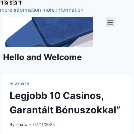
more information
more information
Hello and Welcome
REVIEWER
Legjobb 10 Casinos,
Garantált Bónuszokkal”
By
izharc
07/11/2025