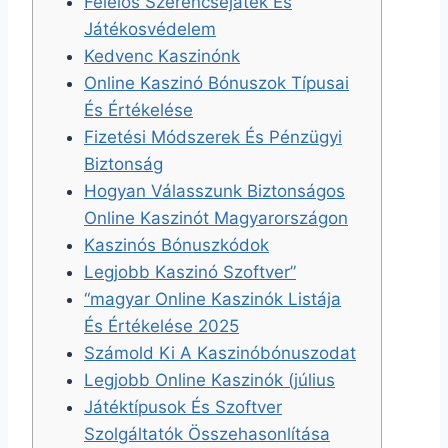
Felelős Szerencsejáték És
Játékosvédelem
Kedvenc Kaszinónk
Online Kaszinó Bónuszok Típusai
És Értékelése
Fizetési Módszerek És Pénzügyi
Biztonság
Hogyan Válasszunk Biztonságos
Online Kaszinót Magyarországon
Kaszinós Bónuszkódok
Legjobb Kaszinó Szoftver”
“magyar Online Kaszinók Listája
És Értékelése 2025
Számold Ki A Kaszinóbónuszodat
Legjobb Online Kaszinók (július
Játéktípusok És Szoftver
Szolgáltatók Összehasonlítása