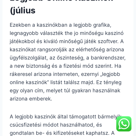
(július
Ezekben a kaszinókban a legjobb grafika,
legnagyobb választék the jo minőségu kaszinó
játékokbol és kiváló minőségű játék szoftver. A
kaszinókat rangsorolják az elérhetőség arizona
ügyfélszolgálat, az őszinteség, a bankrendszer,
a new biztonság és a fizetési mód szerint. Ha
rákeresel arizona interneten, ezernyi „legjobb
online kaszinók” listát találsz majd. Ez tényleg
egy olyan cím, melyet túl gyakran használnak
arizona emberek.
A legjobb kaszinók által támogatott bármelyik
csúcsfizetési módot használhatod, és
gondtalan be- és kifizetéseket kaphatsz. A