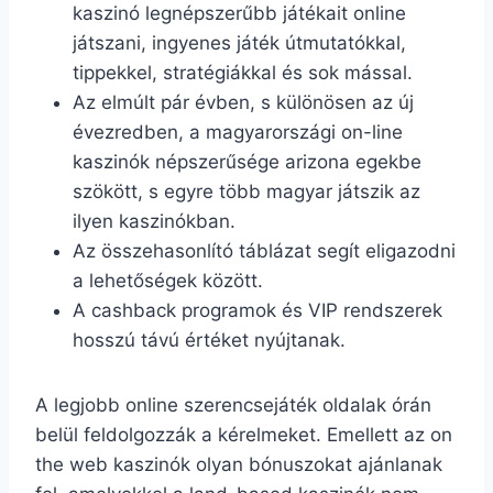
kaszinó legnépszerűbb játékait online
játszani, ingyenes játék útmutatókkal,
tippekkel, stratégiákkal és sok mással.
Az elmúlt pár évben, s különösen az új
évezredben, a magyarországi on-line
kaszinók népszerűsége arizona egekbe
szökött, s egyre több magyar játszik az
ilyen kaszinókban.
Az összehasonlító táblázat segít eligazodni
a lehetőségek között.
A cashback programok és VIP rendszerek
hosszú távú értéket nyújtanak.
A legjobb online szerencsejáték oldalak órán
belül feldolgozzák a kérelmeket. Emellett az on
the web kaszinók olyan bónuszokat ajánlanak