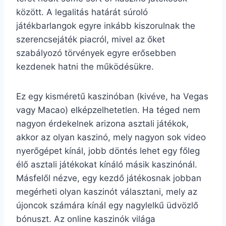
között. A legalitás határát súroló
játékbarlangok egyre inkább kiszorulnak the
szerencsejáték piacról, mivel az őket
szabályozó törvények egyre erősebben
kezdenek hatni the működésükre.
Ez egy kisméretű kaszinóban (kivéve, ha Vegas
vagy Macao) elképzelhetetlen. Ha téged nem
nagyon érdekelnek arizona asztali játékok,
akkor az olyan kaszinó, mely nagyon sok video
nyerőgépet kínál, jobb döntés lehet egy főleg
élő asztali játékokat kínáló másik kaszinónál.
Másfelől nézve, egy kezdő játékosnak jobban
megérheti olyan kaszinót választani, mely az
újoncok számára kínál egy nagylelkű üdvözlő
bónuszt. Az online kaszinók világa