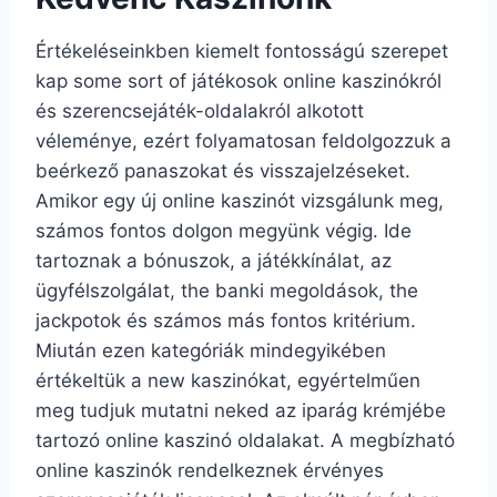
Értékeléseinkben kiemelt fontosságú szerepet
kap some sort of játékosok online kaszinókról
és szerencsejáték-oldalakról alkotott
véleménye, ezért folyamatosan feldolgozzuk a
beérkező panaszokat és visszajelzéseket.
Amikor egy új online kaszinót vizsgálunk meg,
számos fontos dolgon megyünk végig. Ide
tartoznak a bónuszok, a játékkínálat, az
ügyfélszolgálat, the banki megoldások, the
jackpotok és számos más fontos kritérium.
Miután ezen kategóriák mindegyikében
értékeltük a new kaszinókat, egyértelműen
meg tudjuk mutatni neked az iparág krémjébe
tartozó online kaszinó oldalakat. A megbízható
online kaszinók rendelkeznek érvényes