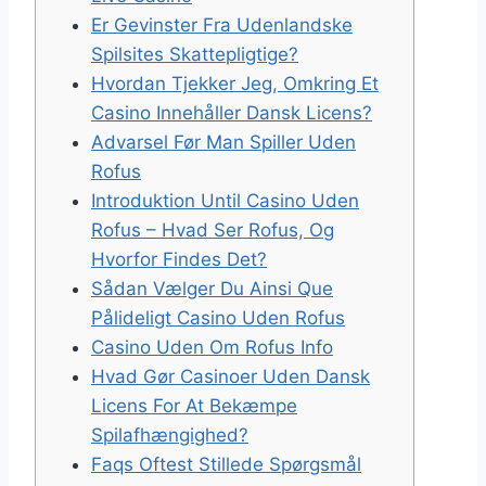
Er Gevinster Fra Udenlandske
Spilsites Skattepligtige?
Hvordan Tjekker Jeg, Omkring Et
Casino Innehåller Dansk Licens?
Advarsel Før Man Spiller Uden
Rofus
Introduktion Until Casino Uden
Rofus – Hvad Ser Rofus, Og
Hvorfor Findes Det?
Sådan Vælger Du Ainsi Que
Pålideligt Casino Uden Rofus
Casino Uden Om Rofus Info
Hvad Gør Casinoer Uden Dansk
Licens For At Bekæmpe
Spilafhængighed?
Faqs Oftest Stillede Spørgsmål