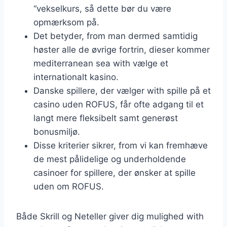
“vekselkurs, så dette bør du være
opmærksom på.
Det betyder, from man dermed samtidig
høster alle de øvrige fortrin, dieser kommer
mediterranean sea with vælge et
internationalt kasino.
Danske spillere, der vælger with spille på et
casino uden ROFUS, får ofte adgang til et
langt mere fleksibelt samt generøst
bonusmiljø.
Disse kriterier sikrer, from vi kan fremhæve
de mest pålidelige og underholdende
casinoer for spillere, der ønsker at spille
uden om ROFUS.
Både Skrill og Neteller giver dig mulighed with