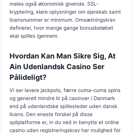
males også økonomisk givende. SSL-
kryptering, klare oplysninger om ejerskab samt
licensnummer er minimum. Omsætningskrav
definerer, hvor mange gange bonusbeløbet
skal spilles igennem.
Hvordan Kan Man Sikre Sig, At
Ain Udenlandsk Casino Ser
Pålideligt?
Vi ser lavere jackpots, færre cuma-cuma spins
og generelt mindre lir på casinoer i Danmark
end på udenlandske spillesteder uden dansk
licens. Den eneste forskel på disse
spilplatforme er, in du ved in benytte et online
casino uden registreringskrav har mulighed for