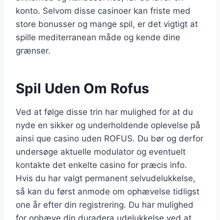
konto. Selvom disse casinoer kan friste med
store bonusser og mange spil, er det vigtigt at
spille mediterranean måde og kende dine
grænser.
Spil Uden Om Rofus
Ved at følge disse trin har mulighed for at du
nyde en sikker og underholdende oplevelse på
ainsi que casino uden ROFUS. Du bør og derfor
undersøge aktuelle modulator og eventuelt
kontakte det enkelte casino for præcis info.
Hvis du har valgt permanent selvudelukkelse,
så kan du først anmode om ophævelse tidligst
one år efter din registrering. Du har mulighed
for ophæve din duradera udelukkelse ved at