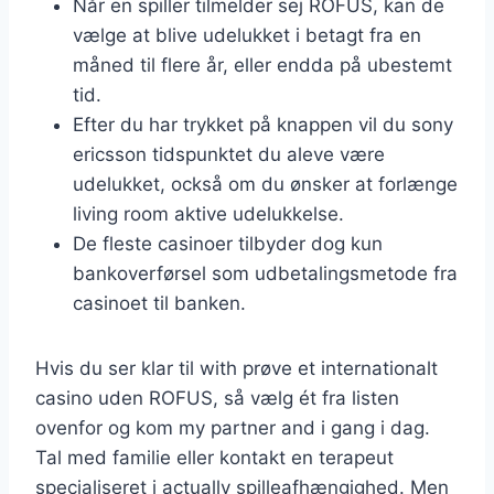
Når en spiller tilmelder sej ROFUS, kan de
vælge at blive udelukket i betagt fra en
måned til flere år, eller endda på ubestemt
tid.
Efter du har trykket på knappen vil du sony
ericsson tidspunktet du aleve være
udelukket, också om du ønsker at forlænge
living room aktive udelukkelse.
De fleste casinoer tilbyder dog kun
bankoverførsel som udbetalingsmetode fra
casinoet til banken.
Hvis du ser klar til with prøve et internationalt
casino uden ROFUS, så vælg ét fra listen
ovenfor og kom my partner and i gang i dag.
Tal med familie eller kontakt en terapeut
specialiseret i actually spilleafhængighed. Men