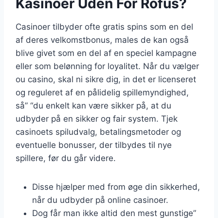
Kasinoer Uden For Rofus?
Casinoer tilbyder ofte gratis spins som en del
af deres velkomstbonus, males de kan også
blive givet som en del af en speciel kampagne
eller som belønning for loyalitet. Når du vælger
ou casino, skal ni sikre dig, in det er licenseret
og reguleret af en pålidelig spillemyndighed,
så” “du enkelt kan være sikker på, at du
udbyder på en sikker og fair system. Tjek
casinoets spiludvalg, betalingsmetoder og
eventuelle bonusser, der tilbydes til nye
spillere, før du går videre.
Disse hjælper med from øge din sikkerhed,
når du udbyder på online casinoer.
Dog får man ikke altid den mest gunstige”