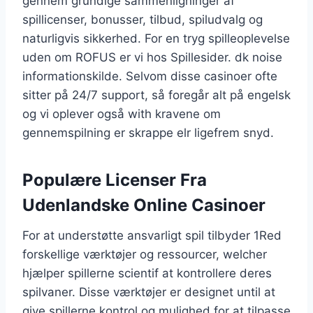
gennem grundige sammenligninger af
spillicenser, bonusser, tilbud, spiludvalg og
naturligvis sikkerhed. For en tryg spilleoplevelse
uden om ROFUS er vi hos Spillesider. dk noise
informationskilde. Selvom disse casinoer ofte
sitter på 24/7 support, så foregår alt på engelsk
og vi oplever også with kravene om
gennemspilning er skrappe elr ligefrem snyd.
Populære Licenser Fra
Udenlandske Online Casinoer
For at understøtte ansvarligt spil tilbyder 1Red
forskellige værktøjer og ressourcer, welcher
hjælper spillerne scientif at kontrollere deres
spilvaner. Disse værktøjer er designet until at
give spillerne kontrol og mulighed for at tilpasse