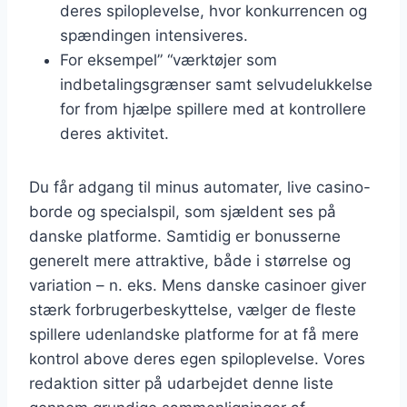
deres spiloplevelse, hvor konkurrencen og
spændingen intensiveres.
For eksempel” “værktøjer som
indbetalingsgrænser samt selvudelukkelse
for from hjælpe spillere med at kontrollere
deres aktivitet.
Du får adgang til minus automater, live casino-
borde og specialspil, som sjældent ses på
danske platforme. Samtidig er bonusserne
generelt mere attraktive, både i størrelse og
variation – n. eks. Mens danske casinoer giver
stærk forbrugerbeskyttelse, vælger de fleste
spillere udenlandske platforme for at få mere
kontrol above deres egen spiloplevelse. Vores
redaktion sitter på udarbejdet denne liste