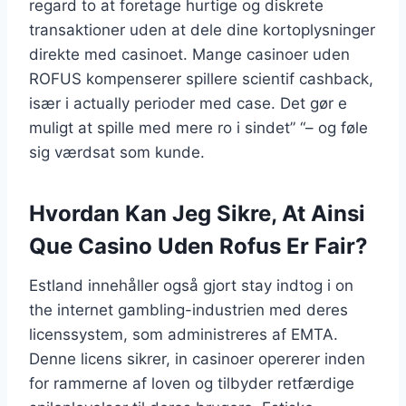
regard to at foretage hurtige og diskrete
transaktioner uden at dele dine kortoplysninger
direkte med casinoet. Mange casinoer uden
ROFUS kompenserer spillere scientif cashback,
især i actually perioder med case. Det gør e
muligt at spille med mere ro i sindet” “– og føle
sig værdsat som kunde.
Hvordan Kan Jeg Sikre, At Ainsi
Que Casino Uden Rofus Er Fair?
Estland innehåller også gjort stay indtog i on
the internet gambling-industrien med deres
licenssystem, som administreres af EMTA.
Denne licens sikrer, in casinoer opererer inden
for rammerne af loven og tilbyder retfærdige