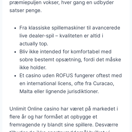
præmiepuljen vokser, hver gang en udbyder
satser penge.
Fra klassiske spillemaskiner til avancerede
live dealer-spil – kvaliteten er altid i
actually top.
Bliv ikke intended for komfortabel med
sobre bestemt opsætning, fordi det måske
ikke holder.
Et casino uden ROFUS fungerer oftest med
en international licens, ofte fra Curacao,
Malta eller lignende jurisdiktioner.
Unlimit Online casino har været på markedet i
flere år og har formået at opbygge et
fremragende ry blandt sine spillere. Desværre