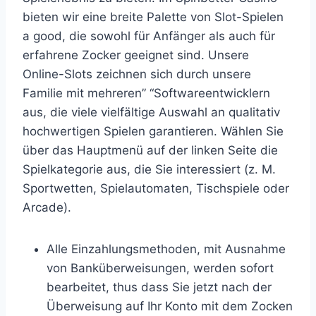
bieten wir eine breite Palette von Slot-Spielen
a good, die sowohl für Anfänger als auch für
erfahrene Zocker geeignet sind. Unsere
Online-Slots zeichnen sich durch unsere
Familie mit mehreren” “Softwareentwicklern
aus, die viele vielfältige Auswahl an qualitativ
hochwertigen Spielen garantieren. Wählen Sie
über das Hauptmenü auf der linken Seite die
Spielkategorie aus, die Sie interessiert (z. M.
Sportwetten, Spielautomaten, Tischspiele oder
Arcade).
Alle Einzahlungsmethoden, mit Ausnahme
von Banküberweisungen, werden sofort
bearbeitet, thus dass Sie jetzt nach der
Überweisung auf Ihr Konto mit dem Zocken