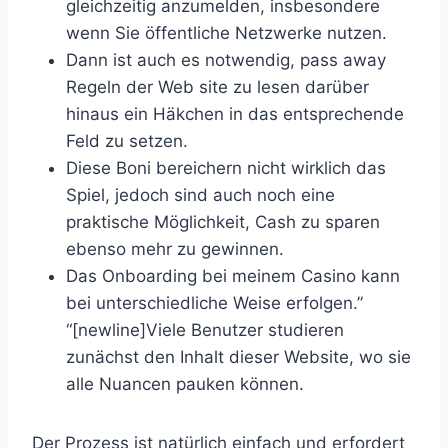
gleichzeitig anzumelden, insbesondere
wenn Sie öffentliche Netzwerke nutzen.
Dann ist auch es notwendig, pass away
Regeln der Web site zu lesen darüber
hinaus ein Häkchen in das entsprechende
Feld zu setzen.
Diese Boni bereichern nicht wirklich das
Spiel, jedoch sind auch noch eine
praktische Möglichkeit, Cash zu sparen
ebenso mehr zu gewinnen.
Das Onboarding bei meinem Casino kann
bei unterschiedliche Weise erfolgen.”
“[newline]Viele Benutzer studieren
zunächst den Inhalt dieser Website, wo sie
alle Nuancen pauken können.
Der Prozess ist natürlich einfach und erfordert