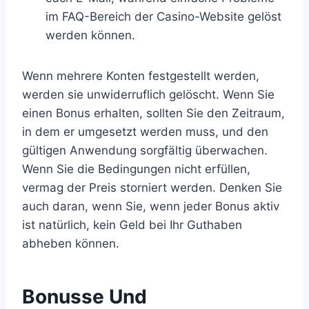
im FAQ-Bereich der Casino-Website gelöst
werden können.
Wenn mehrere Konten festgestellt werden,
werden sie unwiderruflich gelöscht. Wenn Sie
einen Bonus erhalten, sollten Sie den Zeitraum,
in dem er umgesetzt werden muss, und den
gültigen Anwendung sorgfältig überwachen.
Wenn Sie die Bedingungen nicht erfüllen,
vermag der Preis storniert werden. Denken Sie
auch daran, wenn Sie, wenn jeder Bonus aktiv
ist natürlich, kein Geld bei Ihr Guthaben
abheben können.
Bonusse Und