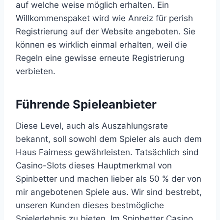
auf welche weise möglich erhalten. Ein
Willkommenspaket wird wie Anreiz für perish
Registrierung auf der Website angeboten. Sie
können es wirklich einmal erhalten, weil die
Regeln eine gewisse erneute Registrierung
verbieten.
Führende Spieleanbieter
Diese Level, auch als Auszahlungsrate
bekannt, soll sowohl dem Spieler als auch dem
Haus Fairness gewährleisten. Tatsächlich sind
Casino-Slots dieses Hauptmerkmal von
Spinbetter und machen lieber als 50 % der von
mir angebotenen Spiele aus. Wir sind bestrebt,
unseren Kunden dieses bestmögliche
Spielerlebnis zu bieten. Im Spinbetter Casino