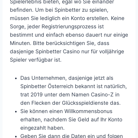
Spielerlebnis bieten, egal wo Sie einander
befinden. Um bei Spinbetter zu spielen,
müssen Sie lediglich ein Konto erstellen. Keine
Sorge, jeder Registrierungsprozess ist
bestimmt und einfach ebenso dauert nur einige
Minuten. Bitte berücksichtigen Sie, dass
dasjenige Spinbetter Casino nur für volljährige
Spieler verfügbar ist.
Das Unternehmen, dasjenige jetzt als
Spinbetter Österreich bekannt ist natürlich,
trat 2019 unter dem Namen Casino-Z in
den Flecken der Glücksspieldienste das.
Sie können einen Willkommensbonus
erhalten, nachdem Sie Geld auf Ihr Konto
eingezahlt haben.
Geben Sie dann die Daten ein und folgen