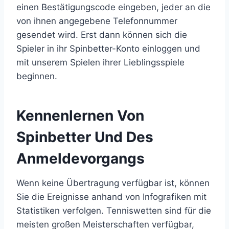
einen Bestätigungscode eingeben, jeder an die
von ihnen angegebene Telefonnummer
gesendet wird. Erst dann können sich die
Spieler in ihr Spinbetter-Konto einloggen und
mit unserem Spielen ihrer Lieblingsspiele
beginnen.
Kennenlernen Von
Spinbetter Und Des
Anmeldevorgangs
Wenn keine Übertragung verfügbar ist, können
Sie die Ereignisse anhand von Infografiken mit
Statistiken verfolgen. Tenniswetten sind für die
meisten großen Meisterschaften verfügbar,