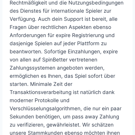
Rechtmäßigkeit und die Nutzungsbedingungen
des Dienstes für internationale Spieler zur
Verfügung. Auch dein Support ist bereit, alle
Fragen über rechtlichen Aspekten ebenso
Anforderungen für expire Registrierung und
dasjenige Spielen auf jeder Plattform zu
beantworten. Sofortige Einzahlungen, expire
von allen auf SpinBetter vertretenen
Zahlungssystemen angeboten werden,
ermöglichen es Ihnen, das Spiel sofort über
starten. Minimale Zeit der
Transaktionsverarbeitung ist natürlich dank
moderner Protokolle und
Verschlüsselungsalgorithmen, die nur ein paar
Sekunden benötigen, um pass away Zahlung
zu verifizieren, gewährleistet. Wir schätzen
unsere Stammkunden ebenso möchten ihnen