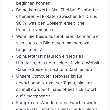
beginnen können.
Bemerkenswerte Slot-Titel bei Spinbetter
offerieren RTP-Raten zwischen 94 % und
98 %, was den Spielern erhebliche
Renditen verspricht.
Wenn Sie beide ausprobieren, können Sie
sich auch ein Bild davon machen, was
bequemer ist.
SpinBetter ist natürlich ein legales
Hersteller, das über seine offizielle Website
Casino-Spiele mit echtem Cash erlaubt.
Unsere Computer software ist für
erwachsene Nutzer verfügbar, sie lädt
schnell darüber hinaus öffnet sich sofort
auf Smartphones.
Komplexere Wundern beantworten wir for
each E-Mail, während einfache Probleme