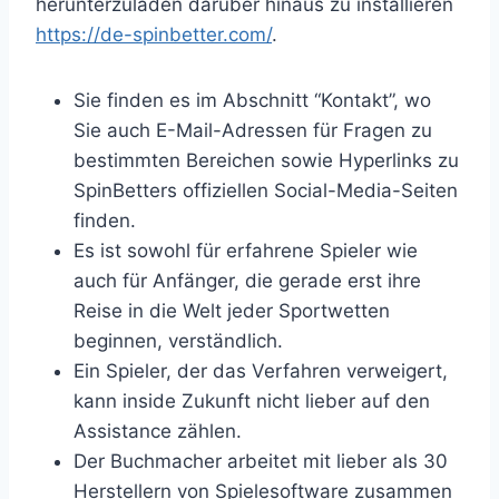
herunterzuladen darüber hinaus zu installieren
https://de-spinbetter.com/
.
Sie finden es im Abschnitt “Kontakt”, wo
Sie auch E-Mail-Adressen für Fragen zu
bestimmten Bereichen sowie Hyperlinks zu
SpinBetters offiziellen Social-Media-Seiten
finden.
Es ist sowohl für erfahrene Spieler wie
auch für Anfänger, die gerade erst ihre
Reise in die Welt jeder Sportwetten
beginnen, verständlich.
Ein Spieler, der das Verfahren verweigert,
kann inside Zukunft nicht lieber auf den
Assistance zählen.
Der Buchmacher arbeitet mit lieber als 30
Herstellern von Spielesoftware zusammen