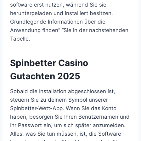
software erst nutzen, während Sie sie
heruntergeladen und installiert besitzen.
Grundlegende Informationen über die
Anwendung finden” “Sie in der nachstehenden
Tabelle.
Spinbetter Casino
Gutachten 2025
Sobald die Installation abgeschlossen ist,
steuern Sie zu deinem Symbol unserer
Spinbetter-Wett-App. Wenn Sie das Konto
haben, besorgen Sie Ihren Benutzernamen und
Ihr Passwort ein, um sich später anzumelden.
Alles, was Sie tun müssen, ist, die Software