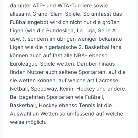
darunter ATP- und WTA-Turniere sowie
allesamt Grand-Slam-Spiele. So umfasst das
Fußballangebot wirklich nicht nur die großen
Ligen (wie die Bundesliga, La Liga, Serie A
usw. ), sondern im übrigen weniger bekannte
Ligen wie die nigerianische 2. Basketballfans
können auch auf fast alle NBA- ebenso
Euroleague-Spiele wetten. Darüber hinaus
finden Nutzer auch seltene Sportarten, auf die
sie wetten können, auf welche art Lacrosse,
Netball, Speedway, Keirin, Hockey und andere.
Bei begehrten Sportarten wie Fußball,
Basketball, Hockey ebenso Tennis ist die
Auswahl an Wetten so umfassend auf welche
weise möglich.