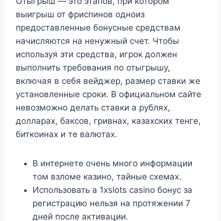
Отыгрыш — это этапов, при котором
выигрыш от фриспинов одноиз
предоставленные бонусные средствам
начисляются на ненужный счет. Чтобы
используя эти средства, игрок должен
выполнить требования по отыгрышу,
включая в себя вейджер, размер ставки же
установленные сроки. В официальном сайте
невозможно делать ставки а рублях,
долларах, баксов, гривнах, казахских тенге,
биткоинах и те валютах.
В интернете очень много информации
том взломе казино, тайные схемах.
Использовать а 1xslots casino бонус за
регистрацию нельзя на протяжении 7
дней после активации.