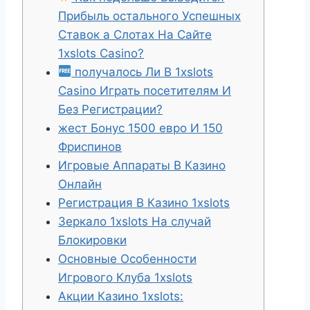
Прибыль остального Успешных
Ставок а Слотах На Сайте
1xslots Casino?
получалось Ли В 1xslots
Casino Играть посетителям И
Без Регистрации?
жест Бонус 1500 евро И 150
Фриспинов
Игровые Аппараты В Казино
Онлайн
Регистрация В Казино 1xslots
Зеркало 1xslots На случай
Блокировки
Основные Особенности
Игрового Клуба 1xslots
Акции Казино 1xslots: