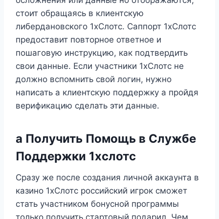
стоит обращаясь в клиентскую
либердановского 1хСлотс. Саппорт 1хСлотс
предоставит повторное ответное и
пошаговую инструкцию, как подтвердить
свои данные. Если участники 1хСлотс не
должно вспомнить свой логин, нужно
написать а клиентскую поддержку а пройдя
верификацию сделать эти данные.
а Получить Помощь в Службе
Поддержки 1хслотс
Сразу же после создания личной аккаунта в
казино 1хСлотс российский игрок сможет
стать участником бонусной программы
только получить стартовый подарил. Чем