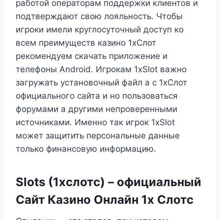
работой операторам поддержки клиентов и
подтверждают свою лояльность. Чтобы
игроки имели круглосуточный доступ ко
всем преимуществ казино 1xСлот
рекомендуем скачать приложение и
телефоны Android. Игрокам 1xSlot важно
загружать установочный файл а с 1хСлот
официального сайта и но пользоваться
форумами а другими непроверенными
источниками. Именно так игрок 1xSlot
может защитить персональные данные
только финансовую информацию.
Slots (1хслотс) – официальный
Сайт Казино Онлайн 1х Слотс