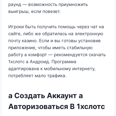
раунд — возможность приумножить
выигрыш, если повезет.
Игроки быть получить помощь через чат на
сайте, либо же обратилась на электронную
почту казино. Если и вы готовы установив
приложение, чтобы иметь стабильную
работу а комфорт — рекомендуется скачать
1хслотс а Андроид. Программа
адаптирована к мобильному интернету,
потребляет мало трафика.
а Создать Аккаунт а
Авторизоваться В 1хслотс