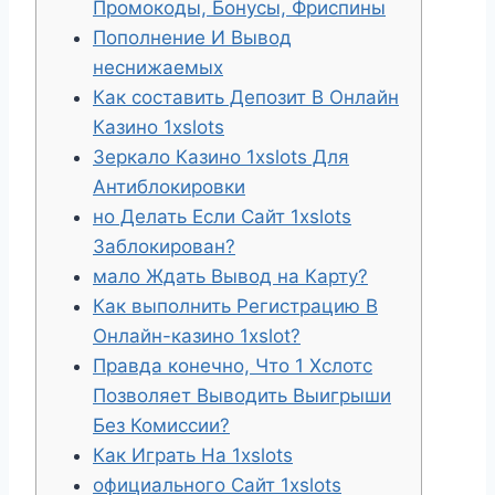
Промокоды, Бонусы, Фриспины
Пополнение И Вывод
неснижаемых
Как составить Депозит В Онлайн
Казино 1xslots
Зеркало Казино 1xslots Для
Антиблокировки
но Делать Если Сайт 1xslots
Заблокирован?
мало Ждать Вывод на Карту?
Как выполнить Регистрацию В
Онлайн-казино 1xslot?
Правда конечно, Что 1 Хслотс
Позволяет Выводить Выигрыши
Без Комиссии?
Как Играть На 1xslots
официального Сайт 1xslots