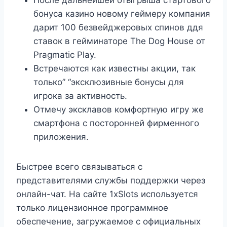
бонуса казино новому геймеру компания
дарит 100 безвейджеровых спинов ддя
ставок в гейминаторе The Dog House от
Pragmatic Play.
Встречаются как известны акции, так
только” “эксклюзивные бонусы для
игрока за активность.
Отмечу эксклавов комфортную игру же
смартфона с посторонней фирменного
приложения.
Быстрее всего связываться с
представителями службы поддержки через
онлайн-чат. На сайте 1xSlots используется
только лицензионное программное
обеспечение, загружаемое с официальных