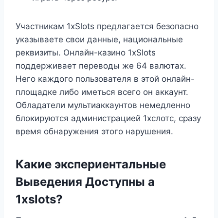
Участникам 1xSlots предлагается безопасно
указываете свои данные, национальные
реквизиты. Онлайн-казино 1xSlots
поддерживает переводы же 64 валютах.
Него каждого пользователя в этой онлайн-
площадке либо иметься всего он аккаунт.
Обладатели мультиаккаунтов немедленно
блокируются администрацией 1xслотс, сразу
время обнаружения этого нарушения.
Какие экспериентальные
Выведения Доступны а
1xslots?