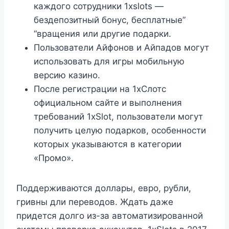
каждого сотрудники 1xslots —
бездепозитный бонус, бесплатные”
“вращения или другие подарки.
Пользователи Айфонов и Айпадов могут
использовать для игры мобильную
версию казино.
После регистрации на 1хСлотс
официальном сайте и выполнения
требований 1xSlot, пользователи могут
получить целую подарков, особенности
которых указываются в категории
«Промо».
Поддерживаются доллары, евро, рубли,
гривны дли переводов. Ждать даже
придется долго из-за автоматизированной