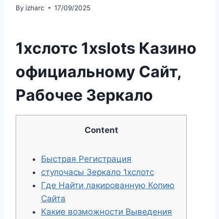
By
izharc
17/09/2025
1xслотс 1xslots Казино
официальному Сайт,
Рабочее Зеркало
Content
Быстрая Регистрация
стулочасы Зеркало 1хслотс
Где Найти лакированную Копию
Сайта
Какие возможности Выведения