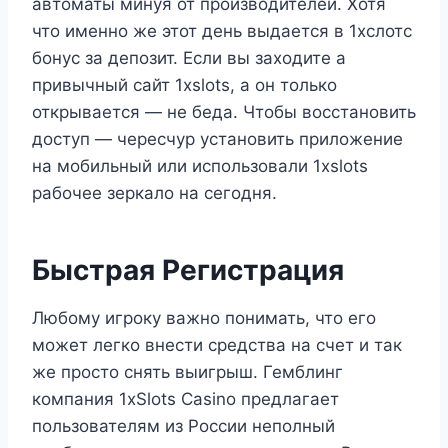
автоматы минуя от производителей. Хотя
что именно же этот день выдается в 1хслотс
бонус за депозит. Если вы заходите а
привычный сайт 1xslots, а он только
открывается — не беда. Чтобы восстановить
доступ — чересчур установить приложение
на мобильный или использовали 1xslots
рабочее зеркало на сегодня.
Быстрая Регистрация
Любому игроку важно понимать, что его
может легко внести средства на счет и так
же просто снять выигрыш. Гемблинг
компания 1xSlots Casino предлагает
пользователям из России неполный