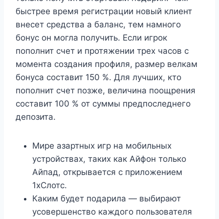
быстрее время регистрации новый клиент
внесет средства а баланс, тем намного
бонус он могла получить. Если игрок
пополнит счет и протяжении трех часов с
момента создания профиля, размер велкам
бонуса составит 150 %. Для лучших, кто
пополнит счет позже, величина поощрения
составит 100 % от суммы предпоследнего
депозита.
Мире азартных игр на мобильных
устройствах, таких как Айфон только
Айпад, открывается с приложением
1хСлотс.
Каким будет подарила — выбирают
усовершенство каждого пользователя