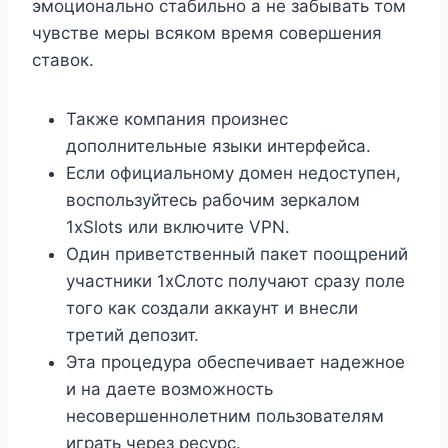
эмоционально стабильно а не забывать том
чувстве меры всяком время совершения
ставок.
Также компания произнес
дополнительные языки интерфейса.
Если официальному домен недоступен,
воспользуйтесь рабочим зеркалом
1xSlots или включите VPN.
Один приветственный пакет поощрений
участники 1хСлотс получают сразу поле
того как создали аккаунт и внесли
третий депозит.
Эта процедура обеспечивает надежное
и на даете возможность
несовершеннолетним пользователям
играть через ресурс.