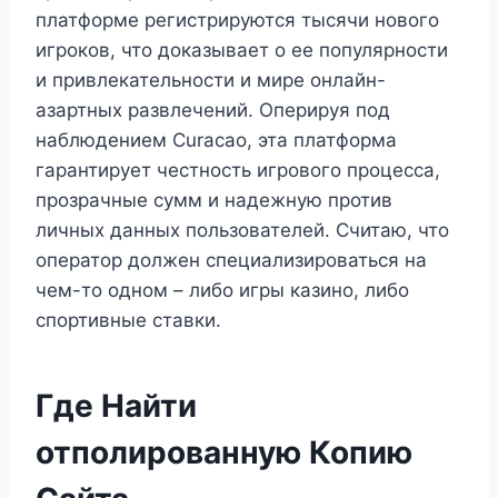
платформе регистрируются тысячи нового
игроков, что доказывает о ее популярности
и привлекательности и мире онлайн-
азартных развлечений. Оперируя под
наблюдением Curacao, эта платформа
гарантирует честность игрового процесса,
прозрачные сумм и надежную против
личных данных пользователей. Считаю, что
оператор должен специализироваться на
чем-то одном – либо игры казино, либо
спортивные ставки.
Где Найти
отполированную Копию