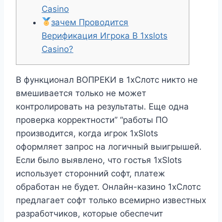
Casino
зачем Проводится
Верификация Игрока В 1xslots
Casino?
В функционал ВОПРЕКИ в 1хСлотс никто не
вмешивается только не может
контролировать на результаты. Еще одна
проверка корректности” “работы ПО
производится, когда игрок 1xSlots
оформляет запрос на логичный выигрышей.
Если было выявлено, что гостья 1xSlots
использует сторонний софт, платеж
обработан не будет. Онлайн-казино 1хСлотс
предлагает софт только всемирно известных
разработчиков, которые обеспечит