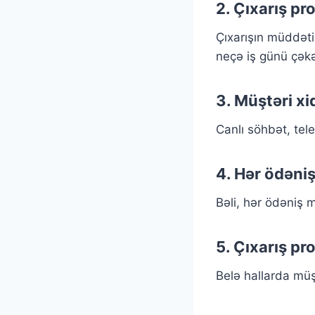
2. Çıxarış pr
Çıxarışın müddəti
neçə iş günü çəkə
3. Müştəri xi
Canlı söhbət, tel
4. Hər ödəni
Bəli, hər ödəniş
5. Çıxarış p
Belə hallarda müşt