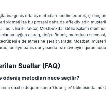
çilərinə geniş ödəniş metodları təqdim edərək, çıxarış pr
əri xidməti isə bu prosesi daha da effektiv edir, müştərilə
əll edir. Bu iki faktor, Mostbet-də istifadəçilərin məmnuniy
yaclarına uyğun olaraq, doğru ödəniş metodunu seçməsi,
ə təcrübəsi əldə etməsinə şərait yaradır. Mostbet, müştə
araq, onlayn bahis dünyasında öz mövqeyini qorumaqda
rilən Suallar (FAQ)
 ödəniş metodları necə seçilir?
larına daxil olduqdan sonra ‘Ödənişlər’ bölməsində müxt