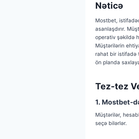
Nəticə
Mostbet, istifadə
asanlaşdırır. Müşt
operativ şəkildə h
Müştərilərin ehti
rahat bir istifad
ön planda saxlay
Tez-tez Ve
1. Mostbet-də
Müştərilər, hesab
seçə bilərlər.