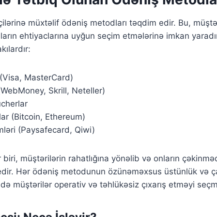
ilərinə müxtəlif ödəniş metodları təqdim edir. Bu, müştər
nların ehtiyaclarına uyğun seçim etmələrinə imkan yaradı
kılardır:
 (Visa, MasterCard)
WebMoney, Skrill, Neteller)
cherlar
lar (Bitcoin, Ethereum)
ləri (Paysafecard, Qiwi)
biri, müştərilərin rahatlığına yönəlib və onların çəkinmə
 edir. Hər ödəniş metodunun özünəməxsus üstünlük və ça
də müştərilər operativ və təhlükəsiz çıxarış etməyi seçmə