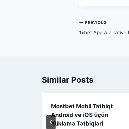
PREVIOUS
1xbet App Aplicativo 
Similar Posts
e Moves
Mostbet Mobil Tətbiqi:
Android və iOS üçün
Yükləmə Tətbiqləri