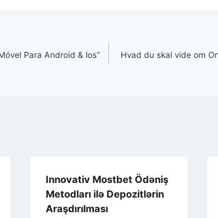
Móvel Para Android & Ios”
Hvad du skal vide om O
Innovativ Mostbet Ödəniş
Metodları ilə Depozitlərin
Araşdırılması