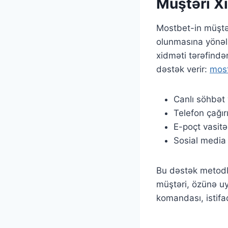
Müştəri X
Mostbet-in müştəri
olunmasına yönəli
xidməti tərəfindən
dəstək verir:
mos
Canlı söhbət 
Telefon çağırı
E-poçt vasitə
Sosial media
Bu dəstək metodlar
müştəri, özünə uy
komandası, istifad