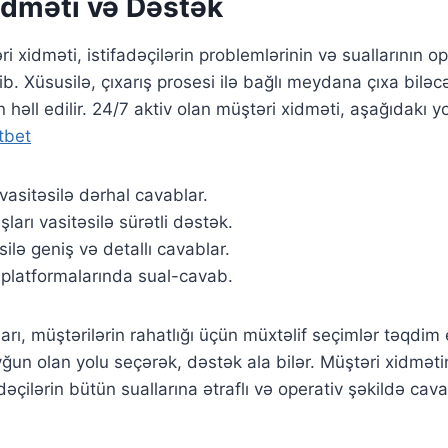
idməti və Dəstək
 xidməti, istifadəçilərin problemlərinin və suallarının op
b. Xüsusilə, çıxarış prosesi ilə bağlı meydana çıxa biləcə
 həll edilir. 24/7 aktiv olan müştəri xidməti, aşağıdakı yo
tbet
vasitəsilə dərhal cavablar.
şları vasitəsilə sürətli dəstək.
silə geniş və detallı cavablar.
 platformalarında sual-cavab.
ı, müştərilərin rahatlığı üçün müxtəlif seçimlər təqdim e
ğun olan yolu seçərək, dəstək ala bilər. Müştəri xidmət
əçilərin bütün suallarına ətraflı və operativ şəkildə cav