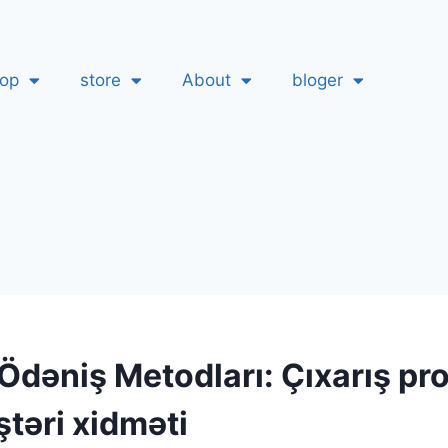
hop
store
About
bloger
Ödəniş Metodları: Çıxarış pr
təri xidməti