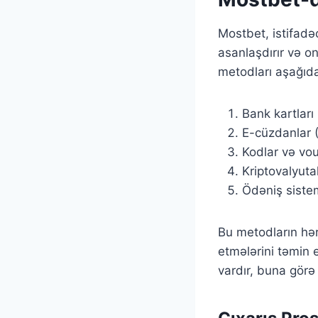
Mostbet, istifadəç
asanlaşdırır və o
metodları aşağıda
Bank kartları
E-cüzdanlar (
Kodlar və vou
Kriptovalyuta
Ödəniş sistem
Bu metodların hər 
etmələrini təmin
vardır, buna görə 