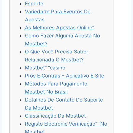
Esporte
Variedade Para Eventos De
Apostas
As Melhores Apostas Online”
Como Fazer Alguma Aposta No
Mostbet?
O Que Você Precisa Saber
Relacionada O Mostbet?
Mostbet” “casino
Prós E Contras – Aplicativo E Site
Métodos Para Pagamento
Mostbet No Brasil
Detalhes De Contato Do Suporte
Da Mostbet
Classificação Da Mostbet
Registo Electronic Verificação” “No
Mostbet