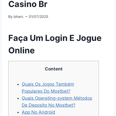
Casino Br
By
izharc
01/07/2025
Faça Um Login E Jogue
Online
Content
Quais Os Jogos Também
Populares Do Mostbet?
Quais Operating-system Métodos
De Deposito No Mostbet?
App No Android