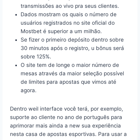
transmissões ao vivo pra seus clientes.
Dados mostram os quais o número de
usuários registrados no site oficial do
Mostbet é superior a um milhão.
Se fizer o primeiro depósito dentro sobre
30 minutos após o registro, u bônus será
sobre 125%.
O site tem de longe o maior número de
mesas através da maior seleção possível
de limites para apostas que vimos até
agora.
Dentro weil interface você terá, por exemplo,
suporte ao cliente no ano de português para
aprimorar mais ainda a new sua experiência
nesta casa de apostas esportivas. Para usar a