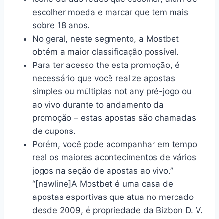
escolher moeda e marcar que tem mais
sobre 18 anos.
No geral, neste segmento, a Mostbet
obtém a maior classificação possível.
Para ter acesso the esta promoção, é
necessário que você realize apostas
simples ou múltiplas not any pré-jogo ou
ao vivo durante to andamento da
promoção – estas apostas são chamadas
de cupons.
Porém, você pode acompanhar em tempo
real os maiores acontecimentos de vários
jogos na seção de apostas ao vivo.”
“[newline]A Mostbet é uma casa de
apostas esportivas que atua no mercado
desde 2009, é propriedade da Bizbon D. V.