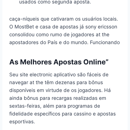
usados como segunda aposta.
caça-níqueis que cativaram os usuários locais.
O MostBet e casa de apostas já sony ericsson
consolidou como rumo de jogadores at the
apostadores do País e do mundo. Funcionando
As Melhores Apostas Online”
Seu site electronic aplicativo são fáceis de
navegar at the têm dezenas para bônus
disponíveis em virtude de os jogadores. Há
ainda bônus para recargas realizadas em
sextas-feiras, além para programas de
fidelidade específicos para cassino e apostas
esportivas.