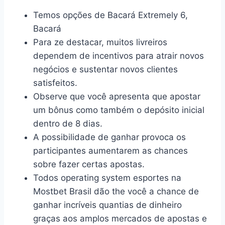
Temos opções de Bacará Extremely 6,
Bacará
Para ze destacar, muitos livreiros
dependem de incentivos para atrair novos
negócios e sustentar novos clientes
satisfeitos.
Observe que você apresenta que apostar
um bônus como também o depósito inicial
dentro de 8 dias.
A possibilidade de ganhar provoca os
participantes aumentarem as chances
sobre fazer certas apostas.
Todos operating system esportes na
Mostbet Brasil dão the você a chance de
ganhar incríveis quantias de dinheiro
graças aos amplos mercados de apostas e