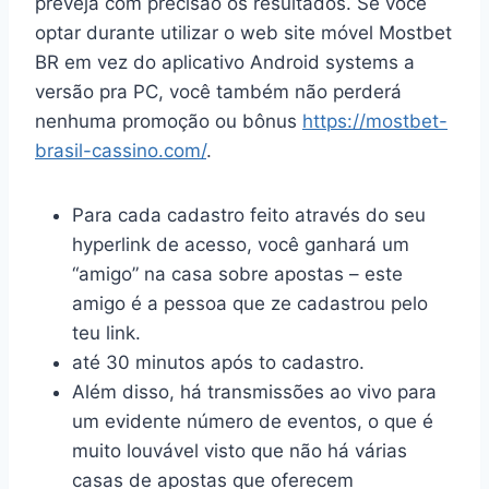
preveja com precisão os resultados. Se você
optar durante utilizar o web site móvel Mostbet
BR em vez do aplicativo Android systems a
versão pra PC, você também não perderá
nenhuma promoção ou bônus
https://mostbet-
brasil-cassino.com/
.
Para cada cadastro feito através do seu
hyperlink de acesso, você ganhará um
“amigo” na casa sobre apostas – este
amigo é a pessoa que ze cadastrou pelo
teu link.
até 30 minutos após to cadastro.
Além disso, há transmissões ao vivo para
um evidente número de eventos, o que é
muito louvável visto que não há várias
casas de apostas que oferecem