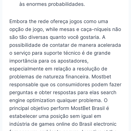
às enormes probabilidades.
Embora the rede ofereça jogos como uma
opção de jogo, while mesas e caça-níqueis não
são tão diversas quanto você gostaria. A
possibilidade de contatar de manera acelerada
o serviço para suporte técnico é de grande
importância para os apostadores,
especialmente em relação a resolução de
problemas de natureza financeira. Mostbet
responsable que os consumidores podem fazer
perguntas e obter respostas para elas search
engine optimization qualquer problema. O
principal objetivo perform MostBet Brasil é
estabelecer uma posição sem igual em
indústria de games online do Brasil electronic