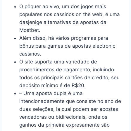
O pôquer ao vivo, um dos jogos mais
populares nos cassinos on the web, é uma
dasjenige alternativas de apostas da
Mostbet.
Além disso, há vários programas para
bônus para games de apostas electronic
cassinos.
O site suporta uma variedade de
procedimentos de pagamento, incluindo
todos os principais cartões de crédito, seu
depósito mínimo é de R$20.
– Uma aposta dupla é uma
intencionadamente que consiste no ano de
duas seleções, la cual podem ser apostas
vencedoras ou bidirecionais, onde os
ganhos da primeira expresamente são