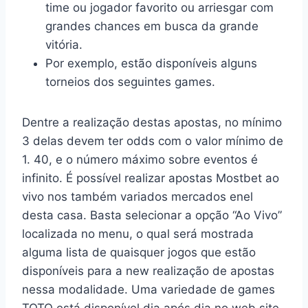
time ou jogador favorito ou arriesgar com
grandes chances em busca da grande
vitória.
Por exemplo, estão disponíveis alguns
torneios dos seguintes games.
Dentre a realização destas apostas, no mínimo
3 delas devem ter odds com o valor mínimo de
1. 40, e o número máximo sobre eventos é
infinito. É possível realizar apostas Mostbet ao
vivo nos também variados mercados enel
desta casa. Basta selecionar a opção “Ao Vivo”
localizada no menu, o qual será mostrada
alguma lista de quaisquer jogos que estão
disponíveis para a new realização de apostas
nessa modalidade. Uma variedade de games
TOTO está disponível dia após dia no web site