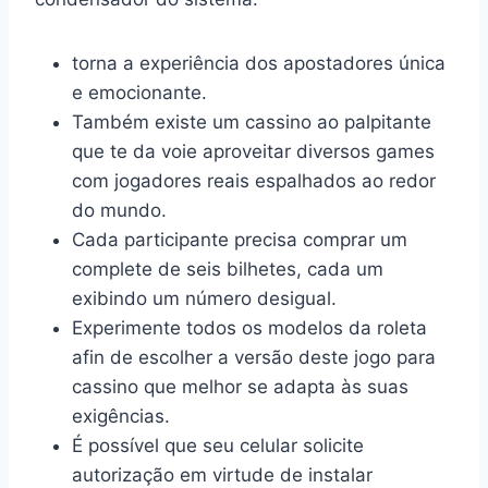
torna a experiência dos apostadores única
e emocionante.
Também existe um cassino ao palpitante
que te da voie aproveitar diversos games
com jogadores reais espalhados ao redor
do mundo.
Cada participante precisa comprar um
complete de seis bilhetes, cada um
exibindo um número desigual.
Experimente todos os modelos da roleta
afin de escolher a versão deste jogo para
cassino que melhor se adapta às suas
exigências.
É possível que seu celular solicite
autorização em virtude de instalar