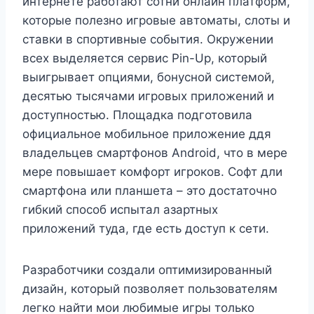
интернете работают сотни онлайн платформ,
которые полезно игровые автоматы, слоты и
ставки в спортивные события. Окружении
всех выделяется сервис Pin-Up, который
выигрывает опциями, бонусной системой,
десятью тысячами игровых приложений и
доступностью. Площадка подготовила
официальное мобильное приложение ддя
владельцев смартфонов Android, что в мере
мере повышает комфорт игроков. Софт дли
смартфона или планшета – это достаточно
гибкий способ испытал азартных
приложений туда, где есть доступ к сети.
Разработчики создали оптимизированный
дизайн, который позволяет пользователям
легко найти мои любимые игры только