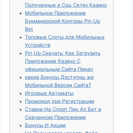
Полученные а Соц Сетях Казино
Мобильное Приложение
Букмекерской Конторы Pin Up
Bet
Топовые Слоты для Мобильных
Устройств
Pin Up Скачать: Как Загрузить
Приложение Казино С
официальным Сайта Пинап
какие Бонусы Доступны же
Мобильной Версии Сайта?
Игровые Автоматы
Промокод при Регистрации
Ставки На Спорт Пин Ап Бет а
Скачанном Приложении
Бонусы И Акции