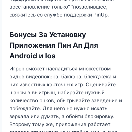
восстановление только” “позволившее,
свяжитесь со службе поддержки PinUp.
Бонусы За Установку
Приложения Пин Ап Для
Android и Ios
Игрок сможет насладиться множеством
видов видеопокера, баккара, блекджека и
них известных карточных игр. Оценивайте
шансы в выигрыш, набирайте нужный
количество очков, обыгрывайте заведение и
побеждайте. Для него но нужно искать
зеркала или думать, а обойти блокировку.
Второму тому же, приложение работает