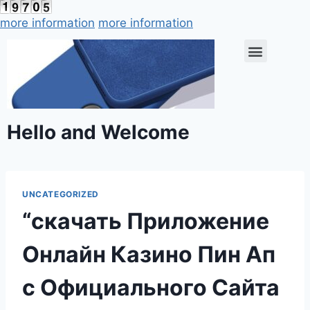
more information
more information
Hello and Welcome
UNCATEGORIZED
“скачать Приложение
Онлайн Казино Пин Ап
с Официального Сайта