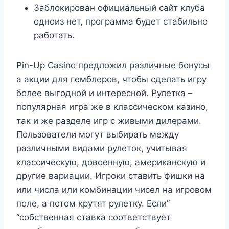
Заблокирован официальный сайт клуба
одноиз нет, программа будет стабильно
работать.
Pin-Up Casino предложил различные бонусы
а акции для гемблеров, чтобы сделать игру
более выгодной и интересной. Рулетка –
популярная игра же в классическом казино,
так и же разделе игр с живыми дилерами.
Пользователи могут выбирать между
различными видами рулеток, учитывая
классическую, довоенную, американскую и
другие вариации. Игроки ставить фишки на
или числа или комбинации чисел на игровом
поле, а потом крутят рулетку. Если”
“собственная ставка соответствует