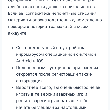
для безопасности данных своих клиентов.
Если вы согласитесь непонятные списания
материальнопроизводственных, немедленно
проверьте история транзакций в моем
аккаунте.
Софт недоступный на устройства
киромарусом операционной системой
Android и iOS.
Полноценным функционал приложения
откроется после регистрации также
авторизации.
Вероятнее всего, вы очень быстро не вы
играть в те версии азартных игр и
решите зарегистрироваться, чтобы
начать беглецами за настоящими