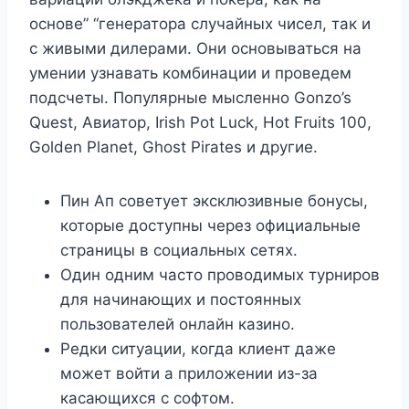
основе” “генератора случайных чисел, так и
с живыми дилерами. Они основываться на
умении узнавать комбинации и проведем
подсчеты. Популярные мысленно Gonzo’s
Quest, Авиатор, Irish Pot Luck, Hot Fruits 100,
Golden Planet, Ghost Pirates и другие.
Пин Ап советует эксклюзивные бонусы,
которые доступны через официальные
страницы в социальных сетях.
Один одним часто проводимых турниров
для начинающих и постоянных
пользователей онлайн казино.
Редки ситуации, когда клиент даже
может войти а приложении из-за
касающихся с софтом.