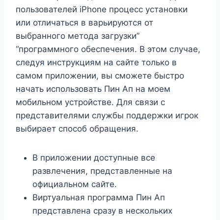
пользователей iPhone процесс установки
или отличаться в варьируются от
выбранного метода загрузки”
“программного обеспечения. В этом случае,
следуя инструкциям на сайте только в
самом приложении, вы сможете быстро
начать использовать Пин Ап на моем
мобильном устройстве. Для связи с
представителями службы поддержки игрок
выбирает способ обращения.
В приложении доступные все
развлечения, представленные на
официальном сайте.
Виртуальная программа Пин Ап
представлена сразу в нескольких