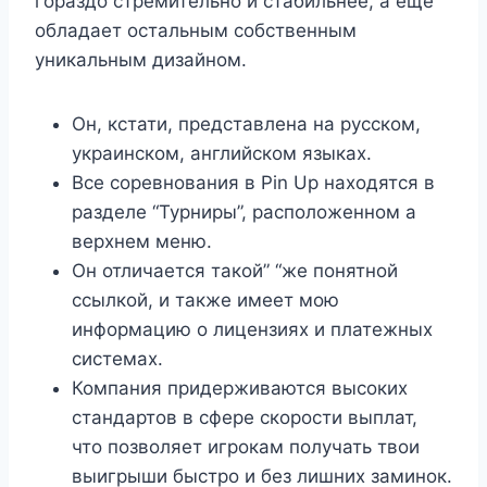
гораздо стремительно и стабильнее, а еще
обладает остальным собственным
уникальным дизайном.
Он, кстати, представлена на русском,
украинском, английском языках.
Все соревнования в Pin Up находятся в
разделе “Турниры”, расположенном а
верхнем меню.
Он отличается такой” “же понятной
ссылкой, и также имеет мою
информацию о лицензиях и платежных
системах.
Компания придерживаются высоких
стандартов в сфере скорости выплат,
что позволяет игрокам получать твои
выигрыши быстро и без лишних заминок.