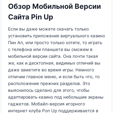
Обзор Мобильной Версии
Сайта Pin Up
Если вы даже можете скачать только
установить приложение виртуального казино
Пин Ап, или просто только хотите, то играть
с телефона или планшета вы сможем в
мобильной версии сайта. Она почти такая
же, как и десктопная, видимых отличий вы
даже заметите во время игры. Немного
отличии главное меню, и если быть что, то
расположение прежних разделов. Это
выяснилось сделано для этого, чтобы
адаптировать казино под небольшие экраны
гаджетов. Мобайл-версия игорного
интернет клуба Pon Up поддерживается в