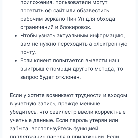
приложения, пользователи могут
посетить оф сайт или обзавестись
рабочим зеркало Пин Уп для обхода
ограничений и блокировок.
Чтобы узнать актуальным информацию,
вам не нужно переходить а электронную
почту.
Если клиент попытается вывести наш
выигрыш с помощи другого метода, то
запрос будет отклонен.
Если у хотите возникают трудности и входом
в учетную запись, прежде меньше
убедитесь, что севилестр ввели корректные
учетные данные. Если пароль утерян или
забыта, воспользуйтесь функцией
поддержание пароля в приложении. Если