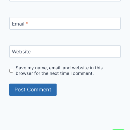
Email
*
Website
Save my name, email, and website in this
browser for the next time I comment.