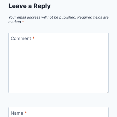
Leave a Reply
Your email address will not be published.
Required fields are
marked
*
Comment
*
Name
*