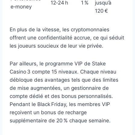
12‑24 h
1 %
jusqu’à
e‑money
120 €
En plus de la vitesse, les cryptomonnaies
offrent une confidentialité accrue, ce qui séduit
les joueurs soucieux de leur vie privée.
Par ailleurs, le programme VIP de Stake
Casino 3 compte 15 niveaux. Chaque niveau
débloque des avantages tels que des limites
de mise augmentées, un gestionnaire de
compte dédié et des bonus personnalisés.
Pendant le Black Friday, les membres VIP
reçoivent un bonus de recharge
supplémentaire de 20 % chaque semaine.