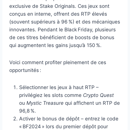
exclusive de Stake Originals. Ces jeux sont
conçus en interne, offrent des RTP élevés
(souvent supérieurs à 96 %) et des mécaniques
innovantes. Pendant le Black Friday, plusieurs
de ces titres bénéficient de boosts de bonus
qui augmentent les gains jusqu’à 150 %.
Voici comment profiter pleinement de ces
opportunités :
Sélectionner les jeux à haut RTP –
privilégiez les slots comme
Crypto Quest
ou
Mystic Treasure
qui affichent un RTP de
96,8 %.
Activer le bonus de dépôt – entrez le code
« BF2024 » lors du premier dépôt pour