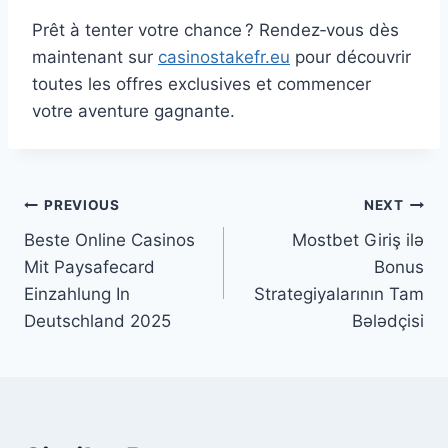
Prêt à tenter votre chance ? Rendez‑vous dès
maintenant sur
casinostakefr.eu
pour découvrir
toutes les offres exclusives et commencer
votre aventure gagnante.
PREVIOUS
NEXT
Beste Online Casinos
Mostbet Giriş ilə
Mit Paysafecard
Bonus
Einzahlung In
Strategiyalarının Tam
Deutschland 2025
Bələdçisi