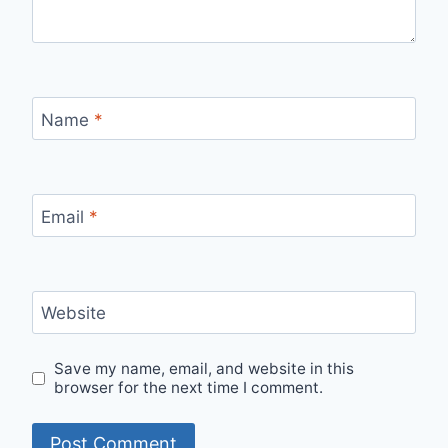
Name
*
Email
*
Website
Save my name, email, and website in this
browser for the next time I comment.