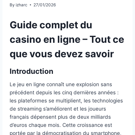
By
izharc
27/01/2026
Guide complet du
casino en ligne – Tout ce
que vous devez savoir
Introduction
Le jeu en ligne connaît une explosion sans
précédent depuis les cinq dernières années :
les plateformes se multiplient, les technologies
de streaming s’améliorent et les joueurs
français dépensent plus de deux milliards
d’euros chaque mois. Cette croissance est
portée par la démocratisation du smartphone,