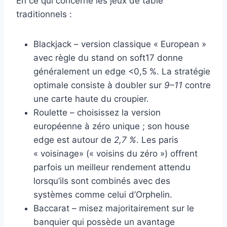
En ce qui concerne les jeux de table
traditionnels :
Blackjack – version classique « European »
avec règle du stand on soft17 donne
généralement un edge <0,5 %. La stratégie
optimale consiste à doubler sur
9–11
contre
une carte haute du croupier.
Roulette – choisissez la version
européenne à zéro unique ; son house
edge est autour de
2,7 %
. Les paris
« voisinage» (« voisins du zéro ») offrent
parfois un meilleur rendement attendu
lorsqu’ils sont combinés avec des
systèmes comme celui d’Orphelin.
Baccarat – misez majoritairement sur le
banquier qui possède un avantage