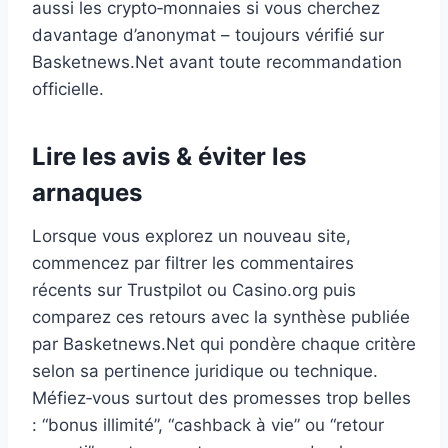
aussi les crypto‑monnaies si vous cherchez
davantage d’anonymat – toujours vérifié sur
Basketnews.Net avant toute recommandation
officielle.
Lire les avis & éviter les
arnaques
Lorsque vous explorez un nouveau site,
commencez par filtrer les commentaires
récents sur Trustpilot ou Casino.org puis
comparez ces retours avec la synthèse publiée
par Basketnews.Net qui pondère chaque critère
selon sa pertinence juridique ou technique.
Méfiez‑vous surtout des promesses trop belles
: “bonus illimité”, “cashback à vie” ou “retour