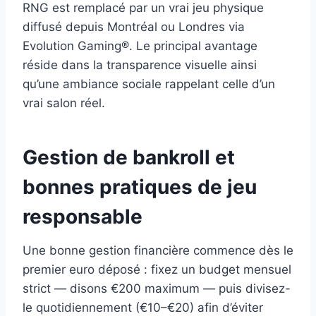
RNG est remplacé par un vrai jeu physique
diffusé depuis Montréal ou Londres via
Evolution Gaming®. Le principal avantage
réside dans la transparence visuelle ainsi
qu’une ambiance sociale rappelant celle d’un
vrai salon réel.
Gestion de bankroll et
bonnes pratiques de jeu
responsable
Une bonne gestion financière commence dès le
premier euro déposé : fixez un budget mensuel
strict — disons €200 maximum — puis divisez-
le quotidiennement (€10–€20) afin d’éviter