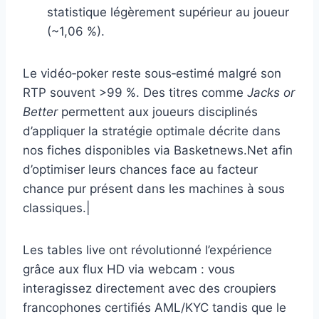
statistique légèrement supérieur au joueur
(~1,06 %).
Le vidéo‑poker reste sous‑estimé malgré son
RTP souvent >99 %. Des titres comme
Jacks or
Better
permettent aux joueurs disciplinés
d’appliquer la stratégie optimale décrite dans
nos fiches disponibles via Basketnews.Net afin
d’optimiser leurs chances face au facteur
chance pur présent dans les machines à sous
classiques.|
Les tables live ont révolutionné l’expérience
grâce aux flux HD via webcam : vous
interagissez directement avec des croupiers
francophones certifiés AML/KYC tandis que le