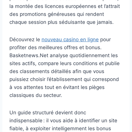
la montée des licences européennes et l’attrait
des promotions généreuses qui rendent
chaque session plus séduisante que jamais.
Découvrez le
nouveau casino en ligne
pour
profiter des meilleures offres et bonus.
Basketnews.Net analyse quotidiennement les
sites actifs, compare leurs conditions et publie
des classements détaillés afin que vous
puissiez choisir l’établissement qui correspond
à vos attentes tout en évitant les pièges
classiques du secteur.
Un guide structuré devient donc
indispensable : il vous aide à identifier un site
fiable, à exploiter intelligemment les bonus