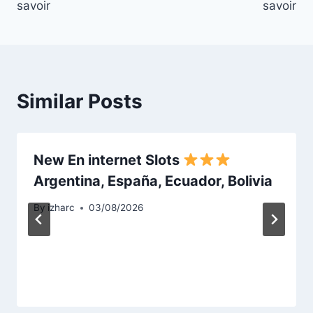
savoir
savoir
Similar Posts
New En internet Slots
Argentina, España, Ecuador, Bolivia
By
izharc
03/08/2026