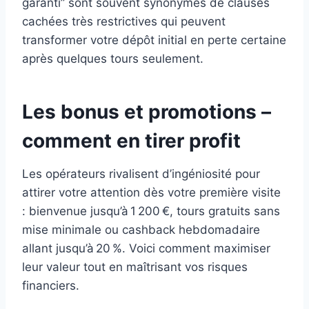
garanti” sont souvent synonymes de clauses
cachées très restrictives qui peuvent
transformer votre dépôt initial en perte certaine
après quelques tours seulement.
Les bonus et promotions –
comment en tirer profit
Les opérateurs rivalisent d’ingéniosité pour
attirer votre attention dès votre première visite
: bienvenue jusqu’à 1 200 €, tours gratuits sans
mise minimale ou cashback hebdomadaire
allant jusqu’à 20 %. Voici comment maximiser
leur valeur tout en maîtrisant vos risques
financiers.