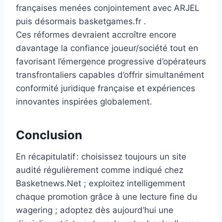
françaises menées conjointement avec ARJEL
puis désormais basketgames.fr .
Ces réformes devraient accroître encore
davantage la confiance joueur/société tout en
favorisant l’émergence progressive d’opérateurs
transfrontaliers capables d’offrir simultanément
conformité juridique française et expériences
innovantes inspirées globalement.
Conclusion
En récapitulatif : choisissez toujours un site
audité régulièrement comme indiqué chez
Basketnews.Net ; exploitez intelligemment
chaque promotion grâce à une lecture fine du
wagering ; adoptez dès aujourd’hui une