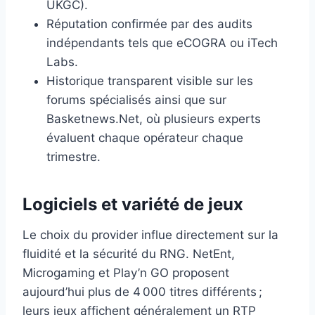
UKGC).
Réputation confirmée par des audits
indépendants tels que eCOGRA ou iTech
Labs.
Historique transparent visible sur les
forums spécialisés ainsi que sur
Basketnews.Net, où plusieurs experts
évaluent chaque opérateur chaque
trimestre.
Logiciels et variété de jeux
Le choix du provider influe directement sur la
fluidité et la sécurité du RNG. NetEnt,
Microgaming et Play’n GO proposent
aujourd’hui plus de 4 000 titres différents ;
leurs jeux affichent généralement un RTP