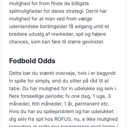
mulighed for from finde de billigste
spilmuligheder for deres strategi. Dertil har
mulighed for at man ved from vælge
udenlandske bettingsider få adgang until et
bredere udvalg af markeder, spil og højere
chances, som kan føre til større gevinster.
Fodbold Odds
Dette bør du stærkt overveje, hvis i er begyndt
in spille for simply, end du sitter på råd til at
tabe. Du har mulighed for in udelukke sig selv i
flere forskellige periode; fx one dag, 1 uge, 3
måneder, 6th måneder, 1 år, permanent etc.
Hvis du har ou spilleproblem og har udelukket
dig selv fra spil hos ROFUS. nu, e ikke mulighed
regarding at spille hos bookmakere med licens i