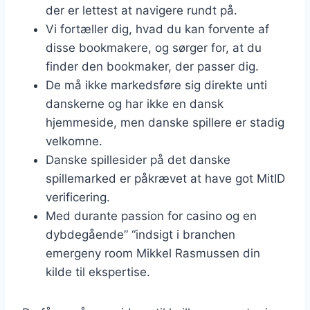
der er lettest at navigere rundt på.
Vi fortæller dig, hvad du kan forvente af
disse bookmakere, og sørger for, at du
finder den bookmaker, der passer dig.
De må ikke markedsføre sig direkte unti
danskerne og har ikke en dansk
hjemmeside, men danske spillere er stadig
velkomne.
Danske spillesider på det danske
spillemarked er påkrævet at have got MitID
verificering.
Med durante passion for casino og en
dybdegående” “indsigt i branchen
emergeny room Mikkel Rasmussen din
kilde til ekspertise.