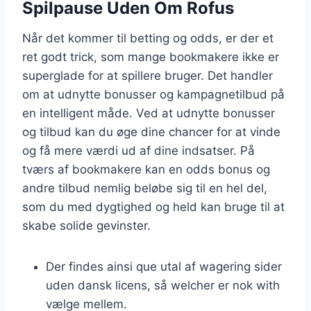
Spilpause Uden Om Rofus
Når det kommer til betting og odds, er der et
ret godt trick, som mange bookmakere ikke er
superglade for at spillere bruger. Det handler
om at udnytte bonusser og kampagnetilbud på
en intelligent måde. Ved at udnytte bonusser
og tilbud kan du øge dine chancer for at vinde
og få mere værdi ud af dine indsatser. På
tværs af bookmakere kan en odds bonus og
andre tilbud nemlig beløbe sig til en hel del,
som du med dygtighed og held kan bruge til at
skabe solide gevinster.
Der findes ainsi que utal af wagering sider
uden dansk licens, så welcher er nok with
vælge mellem.