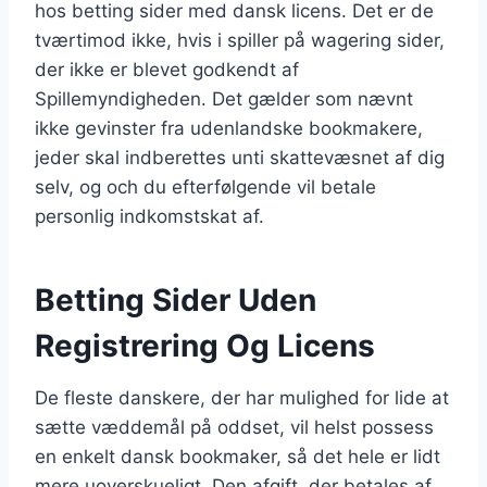
hos betting sider med dansk licens. Det er de
tværtimod ikke, hvis i spiller på wagering sider,
der ikke er blevet godkendt af
Spillemyndigheden. Det gælder som nævnt
ikke gevinster fra udenlandske bookmakere,
jeder skal indberettes unti skattevæsnet af dig
selv, og och du efterfølgende vil betale
personlig indkomstskat af.
Betting Sider Uden
Registrering Og Licens
De fleste danskere, der har mulighed for lide at
sætte væddemål på oddset, vil helst possess
en enkelt dansk bookmaker, så det hele er lidt
mere uoverskueligt. Den afgift, der betales af