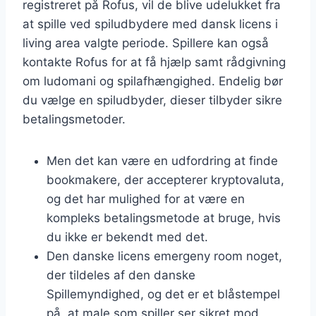
registreret på Rofus, vil de blive udelukket fra
at spille ved spiludbydere med dansk licens i
living area valgte periode. Spillere kan også
kontakte Rofus for at få hjælp samt rådgivning
om ludomani og spilafhængighed. Endelig bør
du vælge en spiludbyder, dieser tilbyder sikre
betalingsmetoder.
Men det kan være en udfordring at finde
bookmakere, der accepterer kryptovaluta,
og det har mulighed for at være en
kompleks betalingsmetode at bruge, hvis
du ikke er bekendt med det.
Den danske licens emergeny room noget,
der tildeles af den danske
Spillemyndighed, og det er et blåstempel
på, at male som spiller ser sikret mod