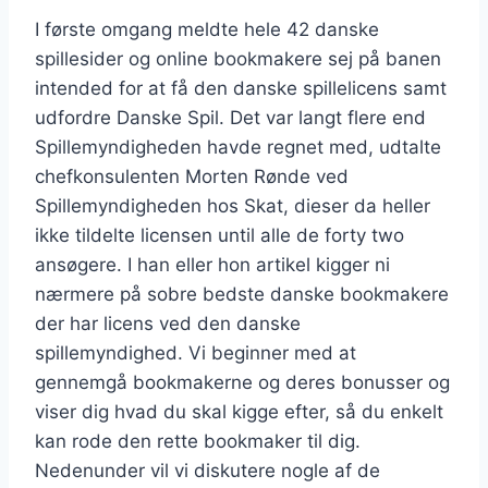
I første omgang meldte hele 42 danske
spillesider og online bookmakere sej på banen
intended for at få den danske spillelicens samt
udfordre Danske Spil. Det var langt flere end
Spillemyndigheden havde regnet med, udtalte
chefkonsulenten Morten Rønde ved
Spillemyndigheden hos Skat, dieser da heller
ikke tildelte licensen until alle de forty two
ansøgere. I han eller hon artikel kigger ni
nærmere på sobre bedste danske bookmakere
der har licens ved den danske
spillemyndighed. Vi beginner med at
gennemgå bookmakerne og deres bonusser og
viser dig hvad du skal kigge efter, så du enkelt
kan rode den rette bookmaker til dig.
Nedenunder vil vi diskutere nogle af de