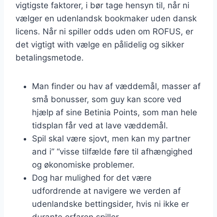
vigtigste faktorer, i bør tage hensyn til, når ni
vælger en udenlandsk bookmaker uden dansk
licens. Når ni spiller odds uden om ROFUS, er
det vigtigt with vælge en pålidelig og sikker
betalingsmetode.
Man finder ou hav af væddemål, masser af
små bonusser, som guy kan score ved
hjælp af sine Betinia Points, som man hele
tidsplan får ved at lave væddemål.
Spil skal være sjovt, men kan my partner
and i” “visse tilfælde føre til afhængighed
og økonomiske problemer.
Dog har mulighed for det være
udfordrende at navigere we verden af
udenlandske bettingsider, hvis ni ikke er
durante erfaren spiller.