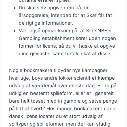
Du skal selv opgive dem på din
årsopgørelse, intended for at Skat får fat i
de rigtige informationer.
Vær også opmærksom på, at SlotsNBEts
Gambling establishment kører uden nogen
former for licens, så du vil huske at opgive
dine gevinster samt betale skat af disse.
Nogle bookmakere tilbyder nye kampagner
hver uge, boys andre lokker scientif et kæmpe
udvalg af væddemål hver eneste dag. Er du på
udkig en bestemt spilleform, eller er i generelt
bare helt tosset med in gamble og satse penge
på lidt af hvert? Hos mange bookmakere uden
dansk licens locater du et stort udvalg af
spiltyper og spilleformer, men der kan stadig