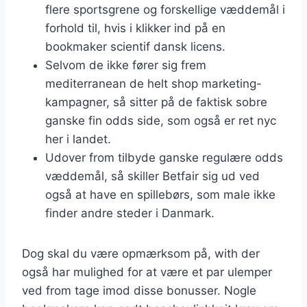
flere sportsgrene og forskellige væddemål i
forhold til, hvis i klikker ind på en
bookmaker scientif dansk licens.
Selvom de ikke fører sig frem
mediterranean de helt shop marketing-
kampagner, så sitter på de faktisk sobre
ganske fin odds side, som også er ret nyc
her i landet.
Udover from tilbyde ganske regulære odds
væddemål, så skiller Betfair sig ud ved
også at have en spillebørs, som male ikke
finder andre steder i Danmark.
Dog skal du være opmærksom på, with der
også har mulighed for at være et par ulemper
ved from tage imod disse bonusser. Nogle