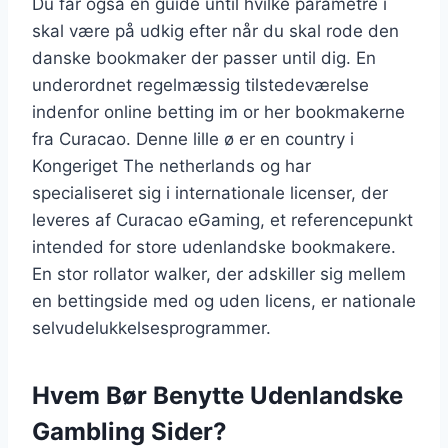
Du får også en guide until hvilke parametre i
skal være på udkig efter når du skal rode den
danske bookmaker der passer until dig. En
underordnet regelmæssig tilstedeværelse
indenfor online betting im or her bookmakerne
fra Curacao. Denne lille ø er en country i
Kongeriget The netherlands og har
specialiseret sig i internationale licenser, der
leveres af Curacao eGaming, et referencepunkt
intended for store udenlandske bookmakere.
En stor rollator walker, der adskiller sig mellem
en bettingside med og uden licens, er nationale
selvudelukkelsesprogrammer.
Hvem Bør Benytte Udenlandske
Gambling Sider?