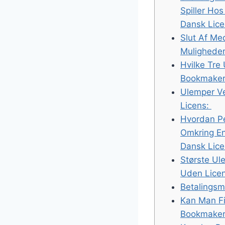
Spiller Ho
Dansk Lic
Slut Af Med
Mulighede
Hvilke Tre
Bookmaker
Ulemper V
Licens: ​
Hvordan Pe
Omkring En
Dansk Licen
Største U
Uden Lice
Betalingsm
Kan Man F
Bookmaker