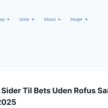
hop
store
About
bloger
e Sider Til Bets Uden Rofus S
 2025