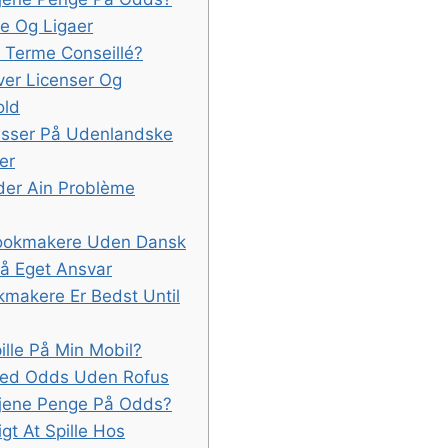
e Og Ligaer
 Terme Conseillé?
ver Licenser Og
old
sser På Udenlandske
er
der Ain Problème
Bookmakere Uden Dansk
På Eget Ansvar
kmakere Er Bedst Until
ille På Min Mobil?
ed Odds Uden Rofus
jene Penge På Odds?
igt At Spille Hos