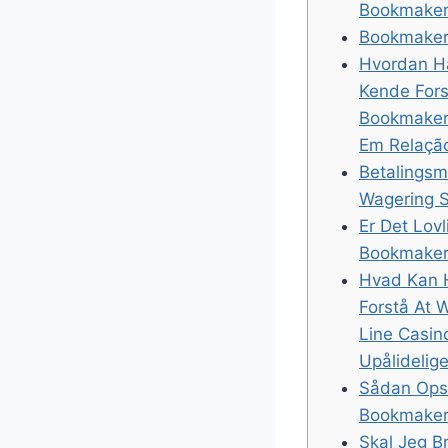
Bookmaker
Bookmaker
Hvordan Ha
Kende Fors
Bookmaker
Em Relaçã
Betalings
Wagering S
Er Det Lovl
Bookmaker
Hvad Kan 
Forstå At 
Line Casin
Upålidelig
Sådan Ops
Bookmaker
Skal Jeg B