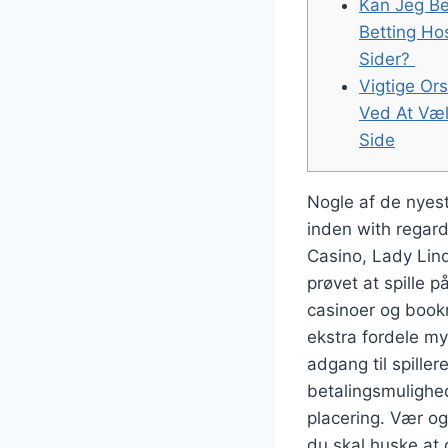
Kan Jeg Be
Betting Ho
Sider? ​
Vigtige Or
Ved At Væ
Side
Nogle af de nyes
inden with regard
Casino, Lady Lind
prøvet at spille 
casinoer og book
ekstra fordele my 
adgang til spille
betalingsmulighed
placering. Vær o
du skal huske at 