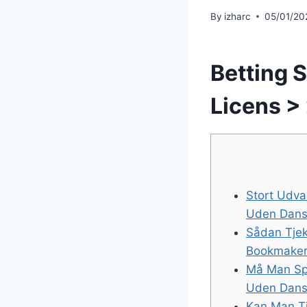
By
izharc
05/01/20
Betting 
Licens >
Stort Udval
Uden Dans
Sådan Tje
Bookmakere
Må Man Sp
Uden Dans
Kan Man T