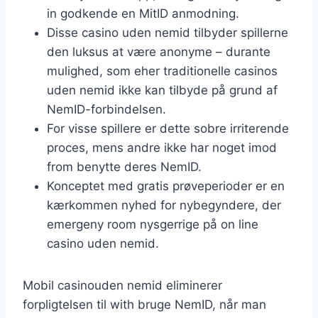
in godkende en MitID anmodning.
Disse casino uden nemid tilbyder spillerne
den luksus at være anonyme – durante
mulighed, som eher traditionelle casinos
uden nemid ikke kan tilbyde på grund af
NemID-forbindelsen.
For visse spillere er dette sobre irriterende
proces, mens andre ikke har noget imod
from benytte deres NemID.
Konceptet med gratis prøveperioder er en
kærkommen nyhed for nybegyndere, der
emergeny room nysgerrige på on line
casino uden nemid.
Mobil casinouden nemid eliminerer
forpligtelsen til with bruge NemID, når man