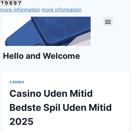
more information
more information
Hello and Welcome
CASINO
Casino Uden Mitid
Bedste Spil Uden Mitid
2025