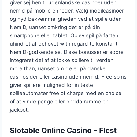
giver sej hen til udenlandske casinoer uden
nemid på mobile enheder. Vælg mobilcasinoer
og nyd bekvemmeligheden ved at spille uden
NemID, uanset omkring det er på din
smartphone eller tablet. Oplev spil på farten,
uhindret af behovet with regard to konstant
NemID-godkendelse. Disse bonusser er sobre
integreret del af at lokke spillere til verden
more than, uanset om de er på danske
casinosider eller casino uden nemid. Free spins
giver spillere mulighed for in teste
spilleautomater free of charge med en choice
of at vinde penge eller endda ramme en
jackpot.
Slotable Online Casino – Flest