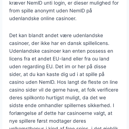
kræver NemID unti login, er dieser mulighed for
from spille anonymt uden NemID på
udenlandske online casinoer.
Det kan blandt andet være udenlandske
casinoer, der ikke har en dansk spillelicens.
Udenlandske casinoer kan enten possess en
licens fra et andet EU-land eller fra ou land
uden regarding EU. Det im or her på disse
sider, at du kan kaste dig ud i at spille på
casino uden NemID. Hos langt de fleste on line
casino sider vil de gerne have, at folk verificere
deres spilkonto hurtigst muligt, da det we
sidste ende omhandler spillernes sikkerhed. I
forlængelse af dette har casinoerne valgt, at
nye spillere først modtager deres
velkomstbonus i kind af free spins, i det øjeblik