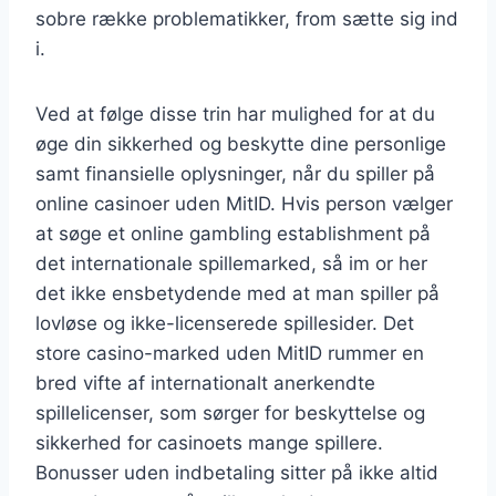
sobre række problematikker, from sætte sig ind
i.
Ved at følge disse trin har mulighed for at du
øge din sikkerhed og beskytte dine personlige
samt finansielle oplysninger, når du spiller på
online casinoer uden MitID. Hvis person vælger
at søge et online gambling establishment på
det internationale spillemarked, så im or her
det ikke ensbetydende med at man spiller på
lovløse og ikke-licenserede spillesider. Det
store casino-marked uden MitID rummer en
bred vifte af internationalt anerkendte
spillelicenser, som sørger for beskyttelse og
sikkerhed for casinoets mange spillere.
Bonusser uden indbetaling sitter på ikke altid