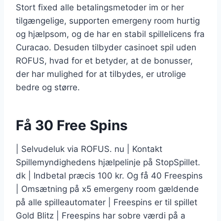
Stort fixed alle betalingsmetoder im or her
tilgængelige, supporten emergeny room hurtig
og hjælpsom, og de har en stabil spillelicens fra
Curacao. Desuden tilbyder casinoet spil uden
ROFUS, hvad for et betyder, at de bonusser,
der har mulighed for at tilbydes, er utrolige
bedre og større.
Få 30 Free Spins
| Selvudeluk via ROFUS. nu | Kontakt
Spillemyndighedens hjælpelinje på StopSpillet.
dk | Indbetal præcis 100 kr. Og få 40 Freespins
| Omsætning på x5 emergeny room gældende
på alle spilleautomater | Freespins er til spillet
Gold Blitz | Freespins har sobre værdi på a