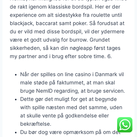
de rakt igenom klassiske bordspil. Her er der
experience om alt sidestykke fra roulette until
blackjack, baccarat samt poker. Så forudsat at
du er vild med disse bordspil, vil der ydermere
være et godt udvalg for burrow. Grundet
sikkerheden, så kan din nøgleapp først tages
my partner and i brug efter sobre time. 6.
Når der spilles on line casino i Danmark vil
male støde på faktummet, at man skal
bruge NemID regarding, at bruge servicen.
Dette gør det muligt for get at begynde
with spille næsten med det samme, uden
at skulle vente på godkendelse eller
bekræftelse.
Du bør dog være opmærksom på om det