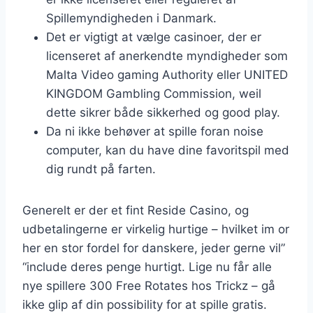
Spillemyndigheden i Danmark.
Det er vigtigt at vælge casinoer, der er
licenseret af anerkendte myndigheder som
Malta Video gaming Authority eller UNITED
KINGDOM Gambling Commission, weil
dette sikrer både sikkerhed og good play.
Da ni ikke behøver at spille foran noise
computer, kan du have dine favoritspil med
dig rundt på farten.
Generelt er der et fint Reside Casino, og
udbetalingerne er virkelig hurtige – hvilket im or
her en stor fordel for danskere, jeder gerne vil”
“include deres penge hurtigt. Lige nu får alle
nye spillere 300 Free Rotates hos Trickz – gå
ikke glip af din possibility for at spille gratis.