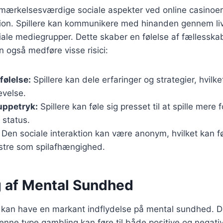
mærkelsesværdige sociale aspekter ved online casinoe
ktion. Spillere kan kommunikere med hinanden gennem li
iale mediegrupper. Dette skaber en følelse af fællesskab
n også medføre visse risici:
ølelse:
Spillere kan dele erfaringer og strategier, hvilk
evelse.
ruppetryk:
Spillere kan føle sig presset til at spille mere 
 status.
Den sociale interaktion kan være anonym, hvilket kan fø
tre som spilafhængighed.
g af Mental Sundhed
kan have en markant indflydelse på mental sundhed. Det
enne type gambling kan føre til både positive og negati