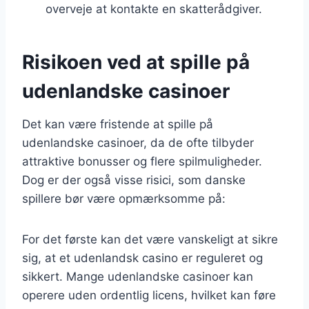
overveje at kontakte en skatterådgiver.
Risikoen ved at spille på
udenlandske casinoer
Det kan være fristende at spille på
udenlandske casinoer, da de ofte tilbyder
attraktive bonusser og flere spilmuligheder.
Dog er der også visse risici, som danske
spillere bør være opmærksomme på:
For det første kan det være vanskeligt at sikre
sig, at et udenlandsk casino er reguleret og
sikkert. Mange udenlandske casinoer kan
operere uden ordentlig licens, hvilket kan føre