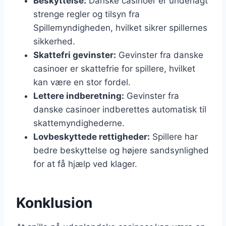
Beskyttelse:
Danske casinoer er underlagt
strenge regler og tilsyn fra
Spillemyndigheden, hvilket sikrer spillernes
sikkerhed.
Skattefri gevinster:
Gevinster fra danske
casinoer er skattefrie for spillere, hvilket
kan være en stor fordel.
Lettere indberetning:
Gevinster fra
danske casinoer indberettes automatisk til
skattemyndighederne.
Lovbeskyttede rettigheder:
Spillere har
bedre beskyttelse og højere sandsynlighed
for at få hjælp ved klager.
Konklusion