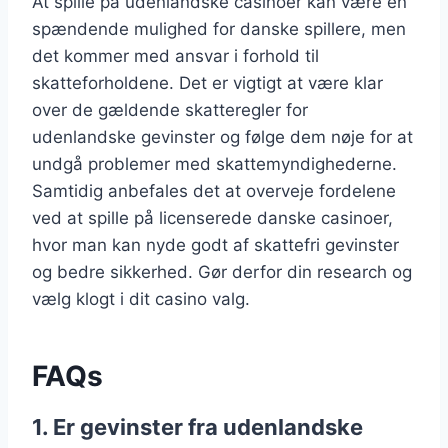
At spille på udenlandske casinoer kan være en
spændende mulighed for danske spillere, men
det kommer med ansvar i forhold til
skatteforholdene. Det er vigtigt at være klar
over de gældende skatteregler for
udenlandske gevinster og følge dem nøje for at
undgå problemer med skattemyndighederne.
Samtidig anbefales det at overveje fordelene
ved at spille på licenserede danske casinoer,
hvor man kan nyde godt af skattefri gevinster
og bedre sikkerhed. Gør derfor din research og
vælg klogt i dit casino valg.
FAQs
1. Er gevinster fra udenlandske