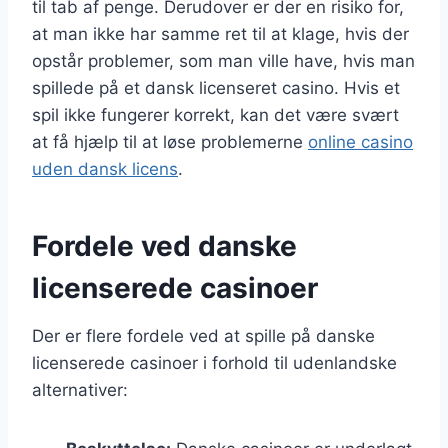
til tab af penge. Derudover er der en risiko for,
at man ikke har samme ret til at klage, hvis der
opstår problemer, som man ville have, hvis man
spillede på et dansk licenseret casino. Hvis et
spil ikke fungerer korrekt, kan det være svært
at få hjælp til at løse problemerne
online casino
uden dansk licens
.
Fordele ved danske
licenserede casinoer
Der er flere fordele ved at spille på danske
licenserede casinoer i forhold til udenlandske
alternativer: