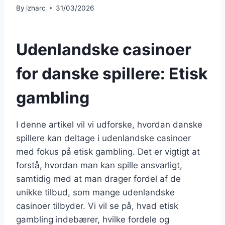
By
izharc
31/03/2026
Udenlandske casinoer
for danske spillere: Etisk
gambling
I denne artikel vil vi udforske, hvordan danske
spillere kan deltage i udenlandske casinoer
med fokus på etisk gambling. Det er vigtigt at
forstå, hvordan man kan spille ansvarligt,
samtidig med at man drager fordel af de
unikke tilbud, som mange udenlandske
casinoer tilbyder. Vi vil se på, hvad etisk
gambling indebærer, hvilke fordele og