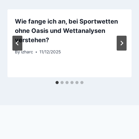
Wie fange ich an, bei Sportwetten
ohne Oasis und Wettanalysen
verstehen?
By
izharc
11/12/2025