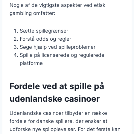
Nogle af de vigtigste aspekter ved etisk
gambling omfatter:
Sætte spillegrænser
Forstå odds og regler
Søge hjælp ved spilleproblemer
Spille på licenserede og regulerede
platforme
Fordele ved at spille på
udenlandske casinoer
Udenlandske casinoer tilbyder en række
fordele for danske spillere, der ønsker at
udforske nye spiloplevelser. For det første kan