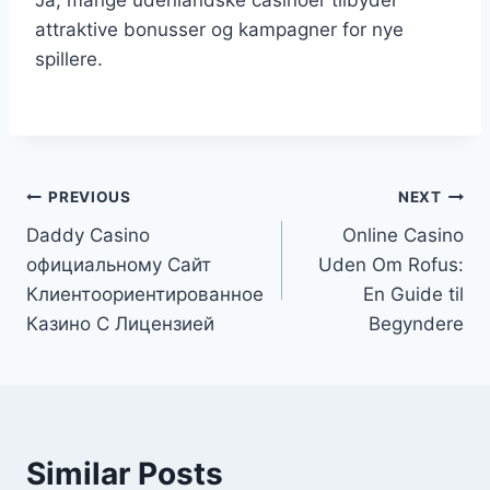
attraktive bonusser og kampagner for nye
spillere.
PREVIOUS
NEXT
Daddy Casino
Online Casino
официальному Сайт
Uden Om Rofus:
Клиентоориентированное
En Guide til
Казино С Лицензией
Begyndere
Similar Posts