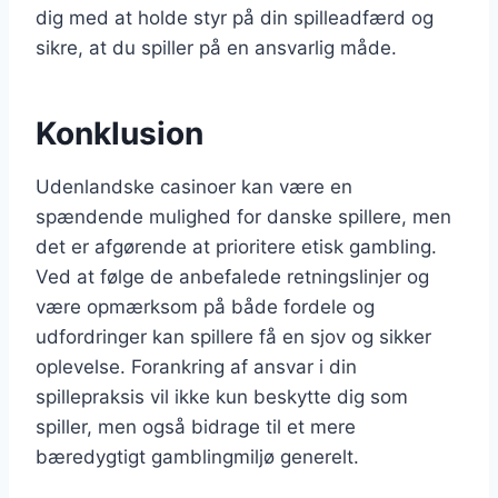
dig med at holde styr på din spilleadfærd og
sikre, at du spiller på en ansvarlig måde.
Konklusion
Udenlandske casinoer kan være en
spændende mulighed for danske spillere, men
det er afgørende at prioritere etisk gambling.
Ved at følge de anbefalede retningslinjer og
være opmærksom på både fordele og
udfordringer kan spillere få en sjov og sikker
oplevelse. Forankring af ansvar i din
spillepraksis vil ikke kun beskytte dig som
spiller, men også bidrage til et mere
bæredygtigt gamblingmiljø generelt.