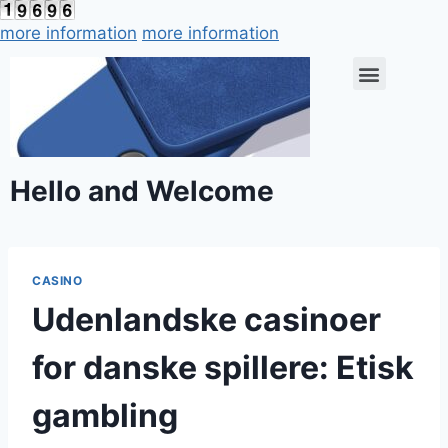
more information
more information
Hello and Welcome
CASINO
Udenlandske casinoer
for danske spillere: Etisk
gambling