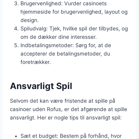
Brugervenlighed: Vurder casinoets
hjemmeside for brugervenlighed, layout og
design.
Spiludvalg: Tjek, hvilke spil der tilbydes, og
om de dækker dine interesser.
Indbetalingsmetoder: Sørg for, at de
accepterer de betalingsmetoder, du
foretrækker.
Ansvarligt Spil
Selvom det kan være fristende at spille på
casinoer uden Rofus, er det afgørende at spille
ansvarligt. Her er nogle tips til ansvarligt spil:
Sæt et budget: Bestem på forhånd, hvor