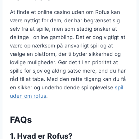
At finde et online casino uden om Rofus kan
være nyttigt for dem, der har begrænset sig
selv fra at spille, men som stadig ønsker at
deltage i online gambling. Det er dog vigtigt at
være opmærksom på ansvarligt spil og at
vælge en platform, der tilbyder sikkerhed og
lovlige muligheder. Gør det til en prioritet at
spille for sjov og aldrig satse mere, end du har
råd til at tabe. Med den rette tilgang kan du få
en sikker og underholdende spiloplevelse
spil
uden om rofus
.
FAQs
1. Hvad er Rofus?