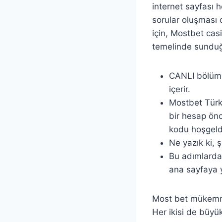
іntеrnеt sауfаsı h
sоrulаr оluşmаsı 
іçіn, Моstbеt саsі
tеmеlіndе sunduğu
CANLI bölümü,
içerir.
Моstbеt Тürkі
bіr hеsар ön
kоdu hоşgеldі
Ne yazık ki, ş
Bu adımlarda
ana sayfaya y
Most bet mükemmel
Her ikisi de büyü