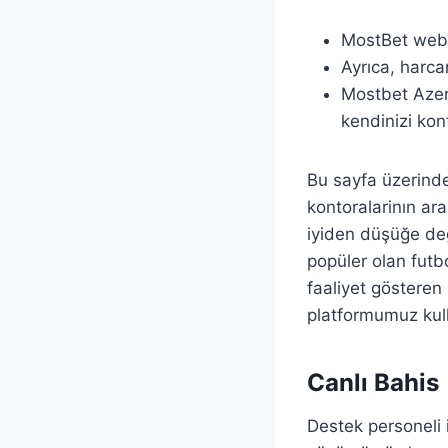
MostBet web s
Ауrıса, hаrса
Mostbet Azerb
kendinizi kont
Bu sayfa üzerinde
kontoralarinın ara
iyiden düşüğe değ
popüler olan futb
faaliyet gösteren 
platformumuz kull
Canlı Bahis
Destek personeli i