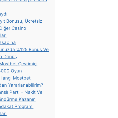
aydı
yıt Bonusu, Ücretsiz
 Diğer Casino
arı
esabına
unuzda %125 Bonus Ve
a Dönüş
 Mostbet Çevrimiçi
6000 Oyun
 Hangi Mostbet
dan Yararlanabilirim?
slı Parti – Nakit Ve
Döndürme Kazanın
adakat Programı
arı