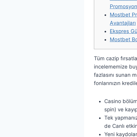
Promosyonu
Μοѕtbеt Ρ
Αvаntајlаrı
Ekspres Gü
Mostbet Bo
Tüm cazip fırsatla
incelememize buyr
fazlasını sunan m
fonlarınızın kredi
Casino bölümü
spin) ve kayıp
Tek yapmanız
de Canlı etki
Yeni kaydolan