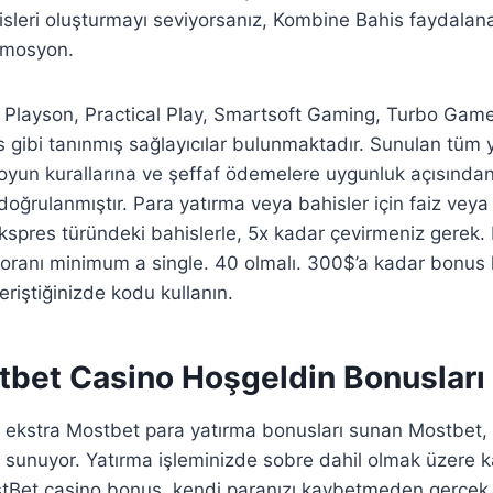
sleri oluşturmayı seviyorsanız, Kombine Bahis faydalana
romosyon.
a Playson, Practical Play, Smartsoft Gaming, Turbo Gam
gibi tanınmış sağlayıcılar bulunmaktadır. Sunulan tüm y
il oyun kurallarına ve şeffaf ödemelere uygunluk açısında
doğrulanmıştır. Para yatırma veya bahisler için faiz veya
kspres türündeki bahislerle, 5x kadar çevirmeniz gerek
n oranı minimum a single. 40 olmalı. 300$’a kadar bonus
riştiğinizde kodu kullanın.
tbet Casino Hoşgeldin Bonusları
 ekstra Mostbet para yatırma bonusları sunan Mostbet, t
atı sunuyor. Yatırma işleminizde sobre dahil olmak üzere 
stBet casino bonus, kendi paranızı kaybetmeden gerçe