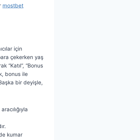
ır
mostbet
cılar için
 para çekerken yaş
rak “Katıl”, “Bonus
k, bonus ile
Başka bir deyişle,
aracılığıyla
ır.
ldе kumаr