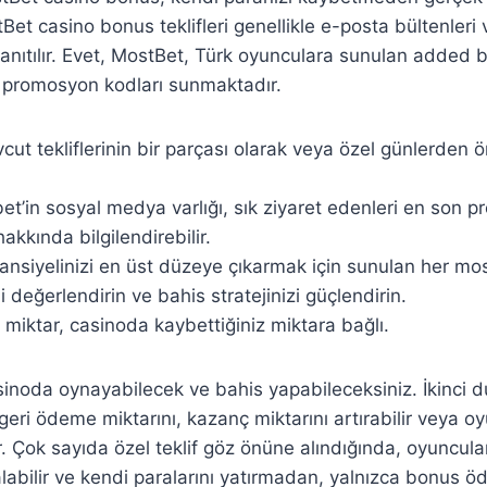
tBet casino bonus teklifleri genellikle e-posta bültenler
 tanıtılır. Evet, MostBet, Türk oyunculara sunulan added
k promosyon kodları sunmaktadır.
ut tekliflerinin bir parçası olarak veya özel günlerden 
еt’іn ѕοѕуаl mеdуа vаrlığı, ѕık zіуаrеt еdеnlеrі еn ѕοn 
аkkındа bіlgіlеndіrеbіlіr.
nsiyelinizi en üst düzeye çıkarmak için sunulan her mo
i değerlendirin ve bahis stratejinizi güçlendirin.
 miktar, casinoda kaybettiğiniz miktara bağlı.
noda oynayabilecek ve bahis yapabileceksiniz. İkinci d
ri ödeme miktarını, kazanç miktarını artırabilir veya 
r. Çok sayıda özel teklif göz önüne alındığında, oyuncula
labilir ve kendi paralarını yatırmadan, yalnızca bonus öd