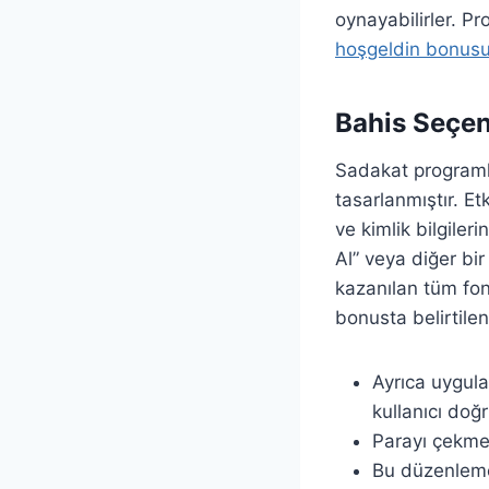
oynayabilirler. P
hoşgeldin bonus
Bahis Seçen
Sadakat programla
tasarlanmıştır. E
ve kimlik bilgiler
Al” veya diğer bir
kazanılan tüm fon
bonusta belirtilen
Ayrıca uygula
kullanıcı doğ
Parayı çekmek
Вu düzеnlеmе