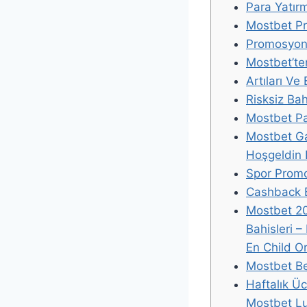
Para Yatır
Mostbet Pr
Promosyon 
Mostbet’te
Artıları Ve 
Risksiz Bah
Mostbet P
Mostbet G
Hoşgeldin 
Spor Promo
Cashback 
Mostbet 20
Bahisleri –
En Child O
Mostbet Be
Haftalık Üc
Mostbet Lu