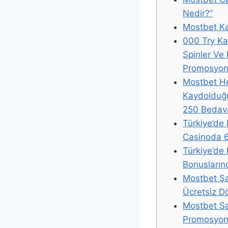
Nedir?”
Mostbet K
000 Try Ka
Spinler Ve
Promosyonl
Mostbet H
Kaydolduğ
250 Bedav
Türkiye’de
Casinoda 
Türkiye’de
Bonusların
Mostbet Şan
Ücretsiz 
Mostbet S
Promosyonl