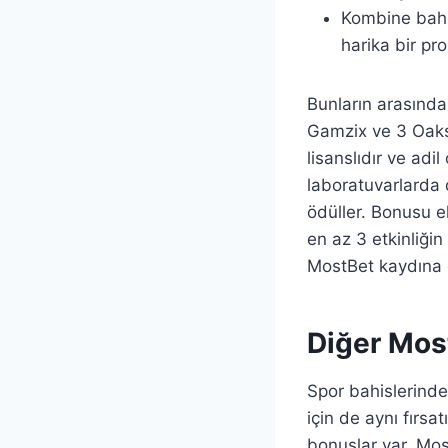
Kombine bahi
harika bir p
Bunların arasınd
Gamzix ve 3 Oaks 
lisanslıdır ve ad
laboratuvarlarda 
ödüller. Bonusu e
en az 3 etkinliği
MostBet kaydına e
Diğer Mos
Spor bahislerinde
için de aynı fırs
bonuslar var. Mo