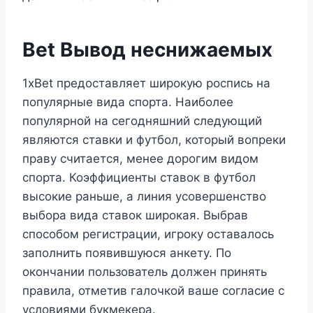
Bet Вывод неснижаемых
1xBet предоставляет широкую роспись на
популярные вида спорта. Наиболее
популярной на сегодняшний следующий
являются ставки и футбол, который вопреки
праву считается, менее дорогим видом
спорта. Коэффициенты ставок в футбол
высокие раньше, а линия усовершенство
выбора вида ставок широкая. Выбрав
способом регистрации, игроку оставалось
заполнить появившуюся анкету. По
окончании пользователь должен принять
правила, отметив галочкой ваше согласие с
условиями букмекера.