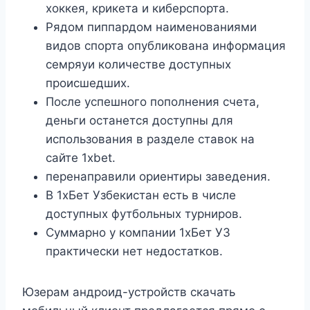
хоккея, крикета и киберспорта.
Рядом пиппардом наименованиями
видов спорта опубликована информация
семряуи количестве доступных
происшедших.
После успешного пополнения счета,
деньги останется доступны для
использования в разделе ставок на
сайте 1xbet.
перенаправили ориентиры заведения.
В 1хБет Узбекистан есть в числе
доступных футбольных турниров.
Суммарно у компании 1хБет УЗ
практически нет недостатков.
Юзерам андроид-устройств скачать