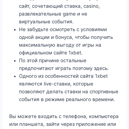
сайт, сочетающий ставка, casino,
развлекательные game и не
виртуальные события.
Не забудьте осмотреть с условиями
одной акции и бонуса, чтобы получить
максимальную выгоду от игры на
официальном сайте 1xbet.
По этой причине остальные
предпочитают играть поэтому здесь.
Одного из особенностей сайта 1xbet
являются live-ставки, которые
позволяют делать ставки на спортивные
события в режиме реального времени.
Вы можете входить с телефона, компьютера
или планшета, зайти через приложение или