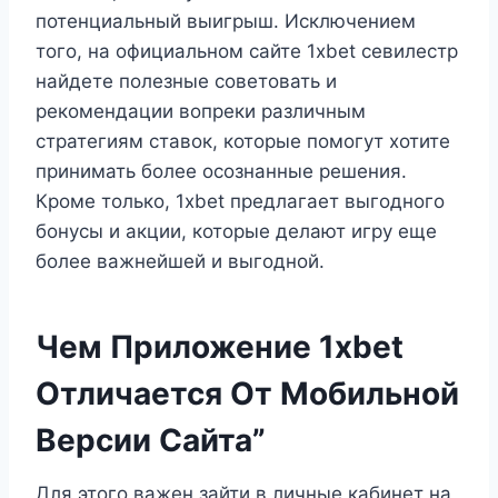
потенциальный выигрыш. Исключением
того, на официальном сайте 1xbet севилестр
найдете полезные советовать и
рекомендации вопреки различным
стратегиям ставок, которые помогут хотите
принимать более осознанные решения.
Кроме только, 1xbet предлагает выгодного
бонусы и акции, которые делают игру еще
более важнейшей и выгодной.
Чем Приложение 1xbet
Отличается От Мобильной
Версии Сайта”
Для этого важен зайти в личные кабинет на