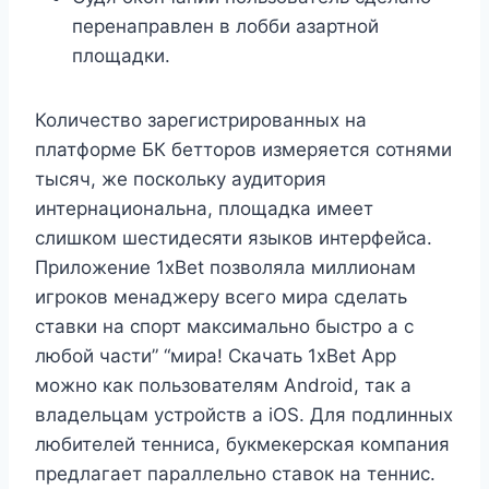
перенаправлен в лобби азартной
площадки.
Количество зарегистрированных на
платформе БК бетторов измеряется сотнями
тысяч, же поскольку аудитория
интернациональна, площадка имеет
слишком шестидесяти языков интерфейса.
Приложение 1хBet позволяла миллионам
игроков менаджеру всего мира сделать
ставки на спорт максимально быстро а с
любой части” “мира! Скачать 1xBet App
можно как пользователям Android, так а
владельцам устройств а iOS. Для подлинных
любителей тенниса, букмекерская компания
предлагает параллельно ставок на теннис.