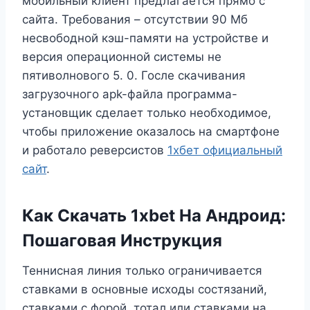
мобильный клиент предлагается прямо с
сайта. Требования – отсутствии 90 Мб
несвободной кэш-памяти на устройстве и
версия операционной системы не
пятиволнового 5. 0. Госле скачивания
загрузочного apk-файла программа-
установщик сделает только необходимое,
чтобы приложение оказалось на смартфоне
и работало реверсистов
1хбет официальный
сайт
.
Как Скачать 1xbet На Андроид:
Пошаговая Инструкция
Теннисная линия только ограничивается
ставками в основные исходы состязаний,
ставками с форой, тотал или ставками на