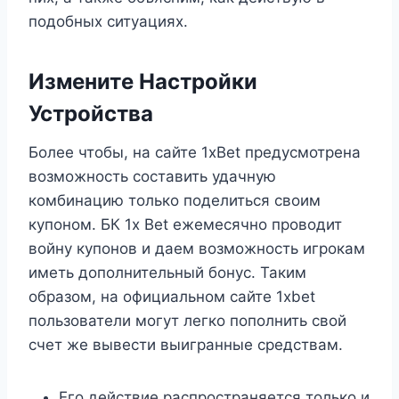
подобных ситуациях.
Измените Настройки
Устройства
Более чтобы, на сайте 1xBet предусмотрена
возможность составить удачную
комбинацию только поделиться своим
купоном. БК 1x Bet ежемесячно проводит
войну купонов и даем возможность игрокам
иметь дополнительный бонус. Таким
образом, на официальном сайте 1xbet
пользователи могут легко пополнить свой
счет же вывести выигранные средствам.
Его действие распространяется только и