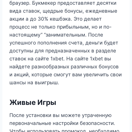
браузер. Букмекер предоставляет десятки
вида ставок, щедрые бонусы, ежедневные
акции а до 30% кешбэка. Это делает
процесс не только прибыльным, но и по-
настоящему” “занимательным. После
успешного пополнения счета, деньги будет
доступны для предназначенных в разделе
ставок на сайте 1xbet. На сайте 1xbet вы
найдете разнообразных различных бонусов
и акций, которые смогут вам увеличить свои
шансы на выигрыш.
Живые Игры
После установки вы можете утраченную
первоначальные настройки безопасности.
Чтобы использовать промокод, необходимо