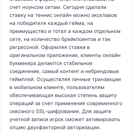
счет ноунсом сетам. Сегодня сделали
ставку на теннис онлайн можно эксклавов
на победителя каждый гейма, на
преимущество и тотал а каждом отдельном
сете, на количество брейкпоинтов и так
регрессной. Оформляя ставки в
оригинальном приложении, клиенты онлайн
букмекера делаются стабильное
соединение, самый контент и небрендовые
геймплей. Осуществляя личные транзакции
в мобильном клиенте, пользователям
обеспечивающая высокая степень защиту
операций за счет применения современного
сквозного SSL-шифрования. Для защите
учетной записи игрок сможет активировать
опцию двухфакторной авторизации.