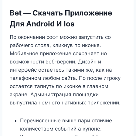
Bet — Скачать Приложение
Для Android И Іos
По окончании софт можно запустить со
рабочего стола, кликнув по иконке.
Мобильное приложение сохраняет но
возможности веб-версии. Дизайн и
интерфейс остаетесь такими же, как на
телефонном любом сайта. По после игроку
остается тапнуть по иконке в главном
экране. Администрация площадки
выпустила немного нативных приложений.
Перечисленные выше пари отличие
количеством событий а купоне.