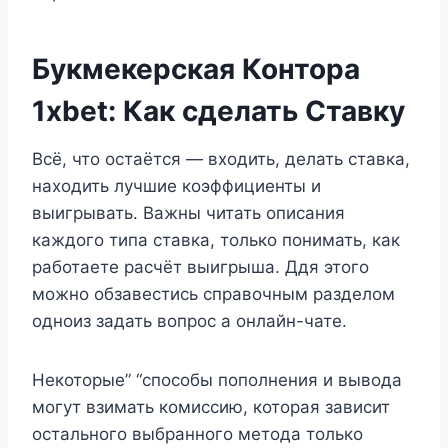
Букмекерская Контора
1xbet: Как сделать Ставку
Всё, что остаётся — входить, делать ставка,
находить лучшие коэффициенты и
выигрывать. Важны читать описания
каждого типа ставка, только понимать, как
работаете расчёт выигрыша. Ддя этого
можно обзавестись справочным разделом
одноиз задать вопрос а онлайн-чате.
Некоторые” “способы пополнения и вывода
могут взимать комиссию, которая зависит
остального выбранного метода только