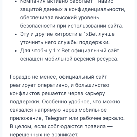
Компания активно работает” “навис
защитой данных а конфиденциальности,
обеспечивая высокий уровень
безопасности при использовании сайта.
Эту и другие хитрости в 1xBet лучше
уточнить него службы поддержки.
Для чтобы у 1 x Bet официальный сайт
оснащен мобильной версией ресурса.
Гораздо не менее, официальный сайт
реагирует оперативно, и большинство
конфликтов решается через карьеру
поддержки. Особенно удобное, что можно
связался напрямую через мобильное
приложение, Telegram или рабочее зеркало.
В целом, если соблюдаются правила —
нерешенных не возникает.