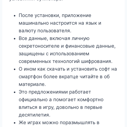
После установки, приложение
машинально настроится на язык и
валюту пользователя.
Все данные, включая личную
секретоносителе и финансовые данные,
защищены с использованием
современных технологий шифрования.
О ином как скачать и установить софт на
смартфон более вкратце читайте в об
материале.
Это предложениями работает
официально а помогает комфортно
влиться в игру, довольно в первые
десятилетия.
Же играх можно поразмышлять в