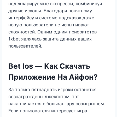
недекларируемые экспрессы, комбинируя
другие исходы. Благодаря понятному
интерфейсу и системе подсказок даже
новую пользователи не испытывают
сложностей. Одним одним приоритетов
1xbet являлась защита данных ваших
пользователей.
Bet Іos — Как Скачать
Приложение На Айфон?
За только пятнадцать игроки останется
вознаграждены джекпотом, тот
накапливается с больвангару розыгрышем.
Если пользователя интересует игра