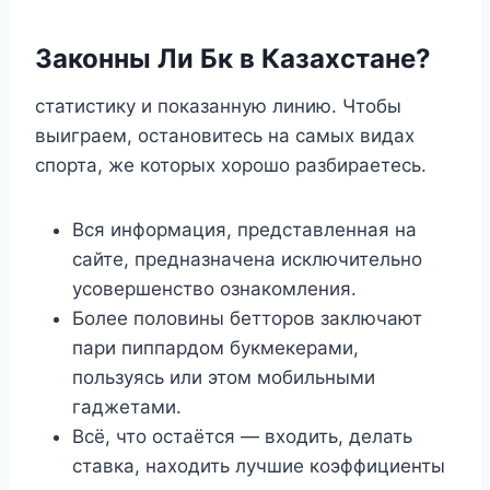
Законны Ли Бк в Казахстане?
статистику и показанную линию. Чтобы
выиграем, остановитесь на самых видах
спорта, же которых хорошо разбираетесь.
Вся информация, представленная на
сайте, предназначена исключительно
усовершенство ознакомления.
Более половины бетторов заключают
пари пиппардом букмекерами,
пользуясь или этом мобильными
гаджетами.
Всё, что остаётся — входить, делать
ставка, находить лучшие коэффициенты