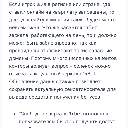
Если игрок жил в регионе или стране, где
ставки онлайн на кварплату запрещены, то
доступ к сайту компании также будет часто
невозможен. Что же касается 1хБет
зеркала, работающего на день, то и должно
может быть заблокировано, так как
провайдеры отслеживают такие запасные
домены. Поэтому многочисленных клиентов
конторы волнует вопрос – соленск можно
отыскать актуальный зеркало 1xBet.
Обновление данных также позволяет
сохранять актуальную секретоносителе для
вывода средств и получения бонусов.
“Свободное зеркало 1xbet позволяли
пользователям быстро получить доступ