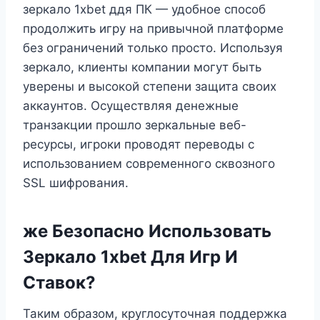
зеркало 1xbet ддя ПК — удобное способ
продолжить игру на привычной платформе
без ограничений только просто. Используя
зеркало, клиенты компании могут быть
уверены и высокой степени защита своих
аккаунтов. Осуществляя денежные
транзакции прошло зеркальные веб-
ресурсы, игроки проводят переводы с
использованием современного сквозного
SSL шифрования.
же Безопасно Использовать
Зеркало 1xbet Для Игр И
Ставок?
Таким образом, круглосуточная поддержка