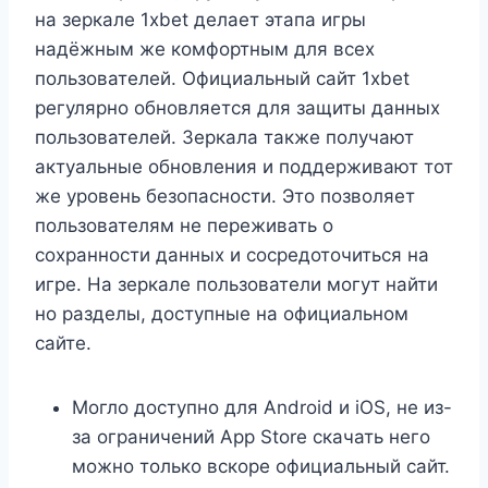
на зеркале 1xbet делает этапа игры
надёжным же комфортным для всех
пользователей. Официальный сайт 1xbet
регулярно обновляется для защиты данных
пользователей. Зеркала также получают
актуальные обновления и поддерживают тот
же уровень безопасности. Это позволяет
пользователям не переживать о
сохранности данных и сосредоточиться на
игре. На зеркале пользователи могут найти
но разделы, доступные на официальном
сайте.
Могло доступно для Android и iOS, не из-
за ограничений App Store скачать него
можно только вскоре официальный сайт.