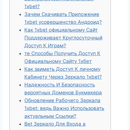
1xbet?
Зачем Скачивать Приложение
1xbet усовершенство Андроид?
Как 1xbet официальному Сайт
Поддерживает Круглосуточный
Доступ К Играм?
те Способы Получить Доступ К
Официальному Сайту 1хбет
Как заиметь Доступ К личному
Кабинету Через Зеркало 1xbet?
Надежность И Безопасность
вероятных Доменов Букмекера
Обновление Рабочего Зеркала
1xbet: ведь Важно Использовать
актуальным Ссылки?
Bet Зеркало Для Входа а