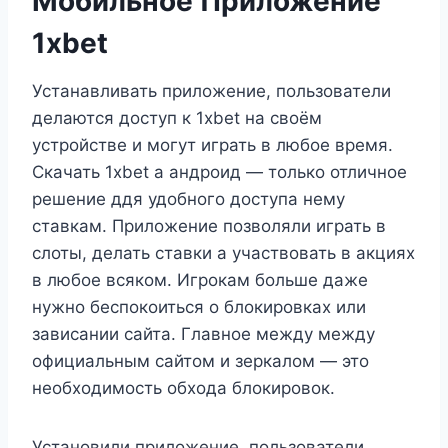
Мобильное Приложение
1xbet
Устанавливать приложение, пользователи
делаются доступ к 1xbet на своём
устройстве и могут играть в любое время.
Скачать 1xbet а андроид — только отличное
решение ддя удобного доступа нему
ставкам. Приложение позволяли играть в
слоты, делать ставки а участвовать в акциях
в любое всяком. Игрокам больше даже
нужно беспокоиться о блокировках или
зависании сайта. Главное между между
официальным сайтом и зеркалом — это
необходимость обхода блокировок.
Установили приложение, пользователи