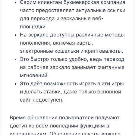
Своим клиентам букмекерская компания
часто предоставляет актуальные ссылки
для перехода и зеркальные веб-
площадки.
На зеркале доступны различные методы
пополнения, включая карты,
электронные кошельки и криптовалюты.
Это быстро только удобно, ведь переход
на рабочее зеркало занимает считанные
мгновений.
Это даёт возможность играть в эти игры
и делать ставки, даже только основной
сайт недоступен.
Время обновления пользователи получают
доступ ко всем последним функциям а
исправлениям. Обновление спустя зеркало