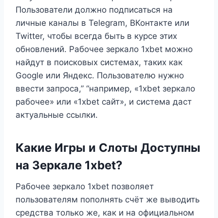
Пользователи должно подписаться на
личные каналы в Telegram, ВКонтакте или
Twitter, чтобы всегда быть в курсе этих
обновлений. Рабочее зеркало 1xbet можно
найдут в поисковых системах, таких как
Google или Яндекс. Пользователю нужно
ввести запроса,” “например, «1xbet зеркало
рабочее» или «1xbet сайт», и система даст
актуальные ссылки.
Какие Игры и Слоты Доступны
на Зеркале 1xbet?
Рабочее зеркало 1xbet позволяет
пользователям пополнять счёт же выводить
средства только же, как и на официальном