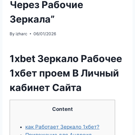
Через Рабочие
Зеркала”
By
izharc
06/01/2026
1xbet Зеркало Рабочее
1хбет проем В Личный
кабинет Сайта
Content
как Работает Зеркало 1хбет?
Приложение для Андроид