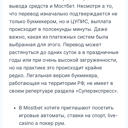
вывода средств и Мостбет. Несмотря а то,
что перевод изначально подтверждается не
только букмекером, но и ЦУПИС, выплата
происходит в полсекунды минуты. Даже
важно, какая из платежных систем была
выбранная для этого. Перевод может
растянуться до одних суток а в праздничные
годы или при очень высокой загруженности,
но на практике это происходит крайне
редко. Легальная версия букмекера,
работающая на территории РФ, не имеет в
своем репертуаре раздела «Суперэкспресс».
В Mostbet хотите приглашают посетить
игровые автоматы, ставки на спорт, live-
casino а покер рум.