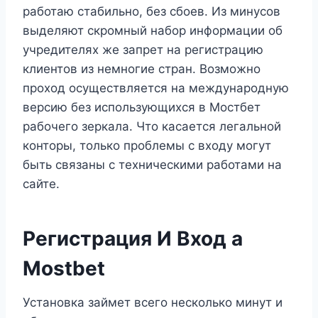
работаю стабильно, без сбоев. Из минусов
выделяют скромный набор информации об
учредителях же запрет на регистрацию
клиентов из немногие стран. Возможно
проход осуществляется на международную
версию без использующихся в Мостбет
рабочего зеркала. Что касается легальной
конторы, только проблемы с входу могут
быть связаны с техническими работами на
сайте.
Регистрация И Вход а
Mostbet
Установка займет всего несколько минут и