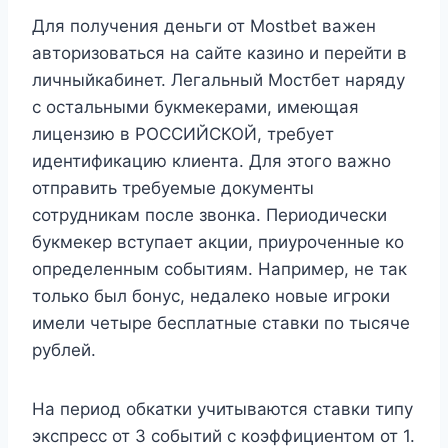
Для получения деньги от Mostbet важен
авторизоваться на сайте казино и перейти в
личныйкабинет. Легальный Мостбет наряду
с остальными букмекерами, имеющая
лицензию в РОССИЙСКОЙ, требует
идентификацию клиента. Для этого важно
отправить требуемые документы
сотрудникам после звонка. Периодически
букмекер вступает акции, приуроченные ко
определенным событиям. Например, не так
только был бонус, недалеко новые игроки
имели четыре бесплатные ставки по тысяче
рублей.
На период обкатки учитываются ставки типу
экспресс от 3 событий с коэффициентом от 1.