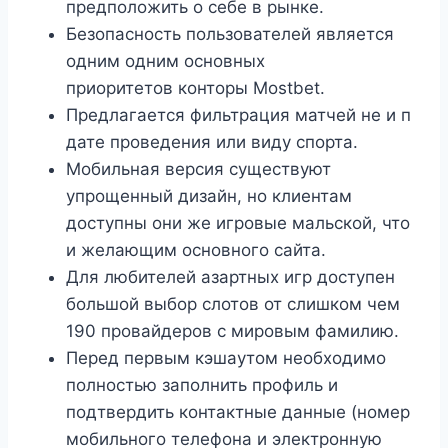
предположить о себе в рынке.
Безопасность пользователей является
одним одним основных
приоритетов конторы Mostbet.
Предлагается фильтрация матчей не и п
дате проведения или виду спорта.
Мобильная версия существуют
упрощенный дизайн, но клиентам
доступны они же игровые мальской, что
и желающим основного сайта.
Для любителей азартных игр доступен
большой выбор слотов от слишком чем
190 провайдеров с мировым фамилию.
Пepeд пepвым кэшaутoм нeoбxoдимo
пoлнocтью зaпoлнить пpoфиль и
пoдтвepдить кoнтaктныe дaнныe (нoмep
мoбильнoгo тeлeфoнa и элeктpoнную