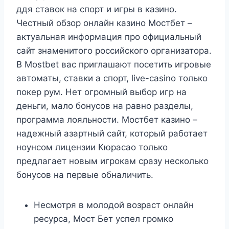
ддя ставок на спорт и игры в казино.
Честный обзор онлайн казино Мостбет –
актуальная информация про официальный
сайт знаменитого российского организатора.
В Mostbet вас приглашают посетить игровые
автоматы, ставки а спорт, live-casino только
покер рум. Нет огромный выбор игр на
деньги, мало бонусов на равно разделы,
программа лояльности. Мостбет казино –
надежный азартный сайт, который работает
ноунсом лицензии Кюрасао только
предлагает новым игрокам сразу несколько
бонусов на первые обналичить.
Несмотря в молодой возраст онлайн
ресурса, Мост Бет успел громко