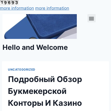
more information
more information
Hello and Welcome
UNCATEGORIZED
Подробный Обзор
Букмекерской
Конторы И Казино