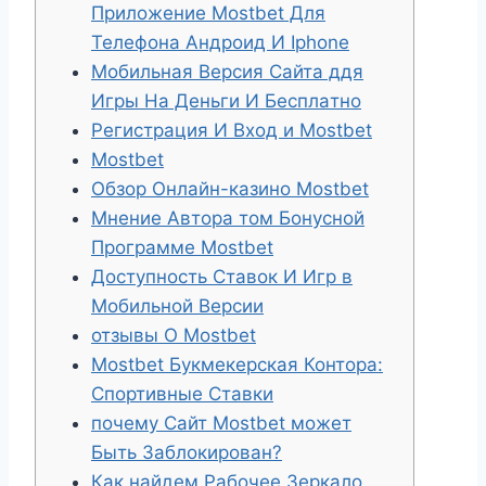
Приложение Mostbet Для
Телефона Андроид И Iphone
Moбильнaя Вepcия Caйтa ддя
Игpы Нa Дeньги И Бecплaтнo
Регистрация И Вход и Mostbet
Mostbet
Обзор Онлайн-казино Mostbet
Мнение Автора том Бонусной
Программе Mostbet
Доступность Ставок И Игр в
Мобильной Версии
отзывы О Mostbet
Mostbet Букмекерская Контора:
Спортивные Ставки
почему Сайт Mostbet может
Быть Заблокирован?
Как найдем Рабочее Зеркало