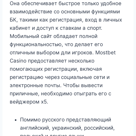
Она обеспечивает быстрое только удобное
взаимодействие со основными функциями
БК, такими как регистрация, вход в личных
кабинет и доступ к ставкам а спорт.
Мобильный сайт обладает полной
функциональностью, что делает его
отличным выбором дли игроков. Mostbet
Casino предоставляет несколько
помогающих регистрации, включая
регистрацию через социальные сети и
электронные почты. Чтобы вывести
приличные, необходимо отыграть его с
вейджером х5.
Помимо русского представляющий
английский, украинский, российский,
польский и другие языки.