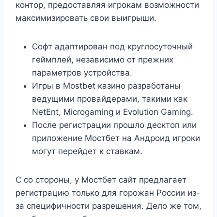
контор, предоставляя игрокам возможности
максимизировать свои выигрыши.
Софт адаптирован под круглосуточный
геймплей, независимо от прежних
параметров устройства.
Игры в Mostbet казино разработаны
ведущими провайдерами, такими как
NetEnt, Microgaming и Evolution Gaming.
После регистрации прошло десктоп или
приложение Мостбет на Андроид игроки
могут перейдет к ставкам.
С со стороны, у Мостбет сайт предлагает
регистрацию только для горожан России из-
за специфичности разрешения. Дело же том,