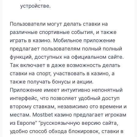
устройстве.
Пользователи могут делать ставки на
различные спортивные события, и также
играть в казино. Мобильное приложение
предлагает пользователям полный полный
функций, доступных на официальном сайте.
Так включает в даже возможность делать
ставки на спорт, участвовать в казино, а
также получать бонусы и акции.
Приложение имеет интуитивно непонятный
интерфейс, что позволяет удобный доступ
второму ставкам, независимо ото времени и
местам. Mostbet казино предлагает игрокам
из Европе” “русскоязычную версию сайта,
удобно способ обхода блокировок, ставки в