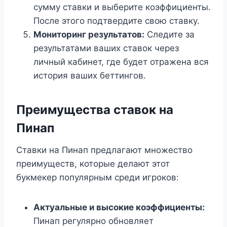
сумму ставки и выберите коэффициенты.
После этого подтвердите свою ставку.
Мониторинг результатов:
Следите за
результатами ваших ставок через
личный кабинет, где будет отражена вся
история ваших беттингов.
Преимущества ставок на
Пинап
Ставки на Пинап предлагают множество
преимуществ, которые делают этот
букмекер популярным среди игроков:
Актуальные и высокие коэффициенты:
Пинап регулярно обновляет