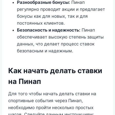
Разнообразные бонусы:
Пинап
регулярно проводит акции и предлагает
бонусы как для новых, так и для
постоянных клиентов.
Безопасность и надежность:
Пинап
обеспечивает высокую степень защиты
данных, что делает процесс ставок
безопасным и надежным.
Как начать делать ставки
на Пинап
Для того чтобы начать делать ставки на
спортивные события через Пинап,
необходимо пройти несколько простых
шагов. Следуйте данным инструкциям: