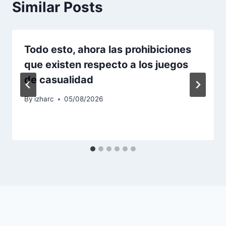
Similar Posts
Todo esto, ahora las prohibiciones
que existen respecto a los juegos
de casualidad
By
izharc
05/08/2026