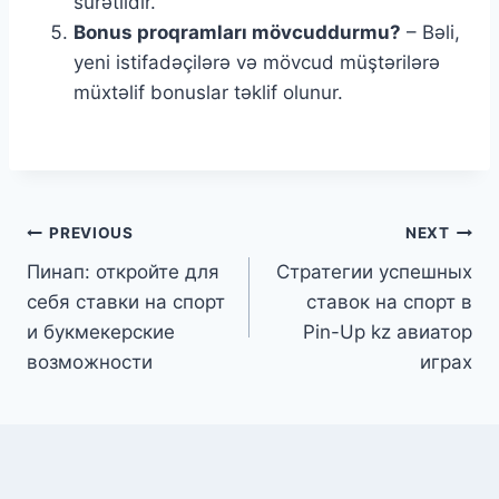
sürətlidir.
Bonus proqramları mövcuddurmu?
– Bəli,
yeni istifadəçilərə və mövcud müştərilərə
müxtəlif bonuslar təklif olunur.
PREVIOUS
NEXT
Пинап: откройте для
Стратегии успешных
себя ставки на спорт
ставок на спорт в
и букмекерские
Pin-Up kz авиатор
возможности
играх