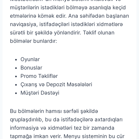
müştərilərin istədikləri bölməyə asanlıqla keçid
etmələrinə kömək edir. Ana səhifədən başlanan
naviqasiya, istifadəçiləri istədikləri xidmətlərə
sürətli bir şəkildə yönləndirir. Təklif olunan
bölmələr bunlardır:
Oyunlar
Bonuslar
Promo Təkliflər
Çıxarış və Depozit Məsələləri
Müştəri Dəstəyi
Bu bölmələrin hamısı sərfəli şəkildə
qruplaşdırılıb, bu da istifadəçilərə axtardıqları
informasiya və xidmətləri tez bir zamanda
tapmağa imkan verir. Menyu sisteminin bu cür