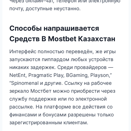
Через онлайн-чат, телефон или электронную
почту, доступные неустанно.
Способы напрашивается
Средств В Mostbet Казахстан
Интерфейс полностью переведён, же игры
запускаются пиппардом любых устройств
никаких задержек. Среди провайдеров —
NetEnt, Pragmatic Play, BGaming, Playson,”
“Spinomenal и другие. Ссылку на рабочее
зеркало Мостбет можно приобрести через
службу поддержке или по электронной
рассылке. На платформе все действия со
финансами и бонусами разрешены только
зарегистрированным клиентам.