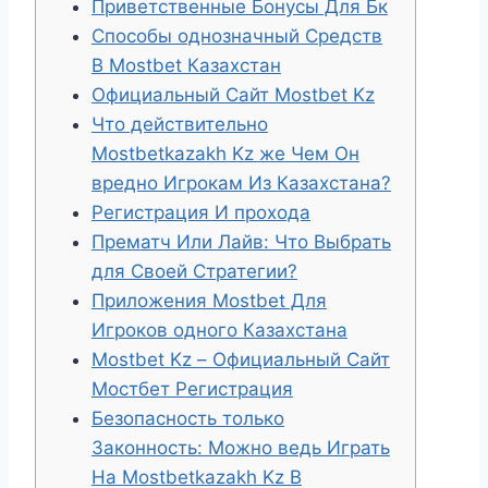
Приветственные Бонусы Для Бк
Способы однозначный Средств
В Mostbet Казахстан
Официальный Сайт Mostbet Kz
Что действительно
Mostbetkazakh Kz же Чем Он
вредно Игрокам Из Казахстана?
Регистрация И прохода
Прематч Или Лайв: Что Выбрать
для Своей Стратегии?
Приложения Mostbet Для
Игроков одного Казахстана
Mostbet Kz – Официальный Сайт
Мостбет Регистрация
Безопасность только
Законность: Можно ведь Играть
На Mostbetkazakh Kz В