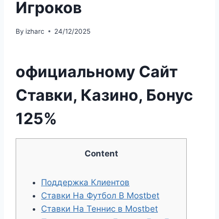
Игроков
By
izharc
24/12/2025
официальному Сайт
Ставки, Казино, Бонус
125%
Content
Поддержка Клиентов
Ставки На Футбол В Mostbet
Ставки На Теннис в Mostbet