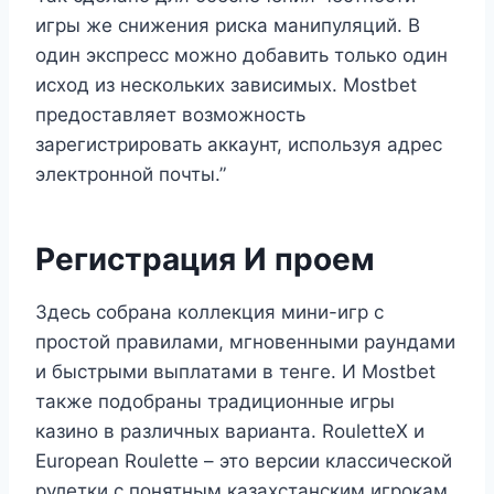
игры же снижения риска манипуляций. В
один экспресс можно добавить только один
исход из нескольких зависимых. Mostbet
предоставляет возможность
зарегистрировать аккаунт, используя адрес
электронной почты.”
Регистрация И проем
Здесь собрана коллекция мини-игр с
простой правилами, мгновенными раундами
и быстрыми выплатами в тенге. И Mostbet
также подобраны традиционные игры
казино в различных варианта. RouletteX и
European Roulette – это версии классической
рулетки с понятным казахстанским игрокам