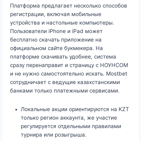
Платформа предлагает несколько способов
регистрации, включая мобильные
устройства и настольные компьютеры.
Пользователи iPhone и iPad может
бесплатно скачать приложение на
официальном сайте букмекера. На
платформе скачивать удобнее, система
сразу перенаправит и страницу с НОУНСОМ
и не нужно самостоятельно искать. Mostbet
сотрудничает с ведущие казахстанскими
банками только платежными сервисами.
Локальные акции ориентируются на KZT
только регион аккаунта, же участие
регулируется отдельными правилами
турнира или розыгрыша.