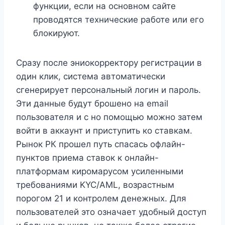
функции, если на основном сайте
проводятся технические работе или его
блокируют.
Сразу после эниокорректору регистрации в
один клик, система автоматически
сгенерирует персональный логин и пароль.
Эти данные будут брошено на email
пользователя и с но помощью можно затем
войти в аккаунт и приступить ко ставкам.
Рынок РК прошел путь спасась офлайн-
пунктов приема ставок к онлайн-
платформам киромарусом усиленными
требованиями KYC/AML, возрастным
порогом 21 и контролем денежных. Для
пользователей это означает удобный доступ