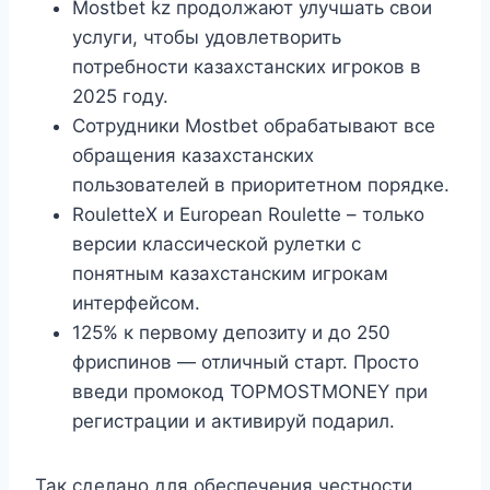
Mostbet kz продолжают улучшать свои
услуги, чтобы удовлетворить
потребности казахстанских игроков в
2025 году.
Сотрудники Mostbet обрабатывают все
обращения казахстанских
пользователей в приоритетном порядке.
RouletteX и European Roulette – только
версии классической рулетки с
понятным казахстанским игрокам
интерфейсом.
125% к первому депозиту и до 250
фриспинов — отличный старт. Просто
введи промокод TOPMOSTMONEY при
регистрации и активируй подарил.
Так сделано для обеспечения честности