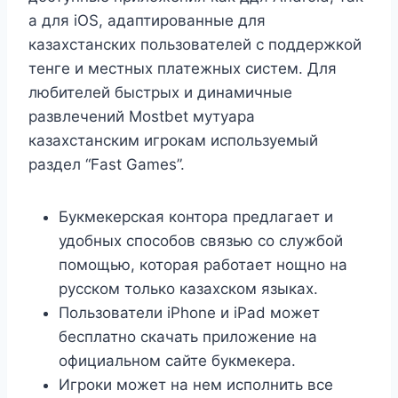
а для iOS, адаптированные для
казахстанских пользователей с поддержкой
тенге и местных платежных систем. Для
любителей быстрых и динамичные
развлечений Mostbet мутуара
казахстанским игрокам используемый
раздел “Fast Games”.
Букмекерская контора предлагает и
удобных способов связью со службой
помощью, которая работает нощно на
русском только казахском языках.
Пользователи iPhone и iPad может
бесплатно скачать приложение на
официальном сайте букмекера.
Игроки может на нем исполнить все