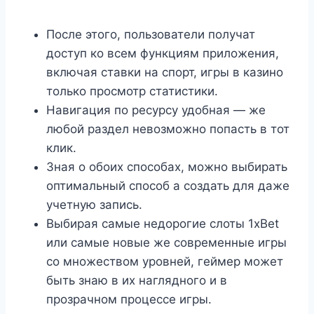
После этого, пользователи получат
доступ ко всем функциям приложения,
включая ставки на спорт, игры в казино
только просмотр статистики.
Навигация по ресурсу удобная — же
любой раздел невозможно попасть в тот
клик.
Зная о обоих способах, можно выбирать
оптимальный способ а создать для даже
учетную запись.
Выбирая самые недорогие слоты 1xBet
или самые новые же современные игры
со множеством уровней, геймер может
быть знаю в их наглядного и в
прозрачном процессе игры.