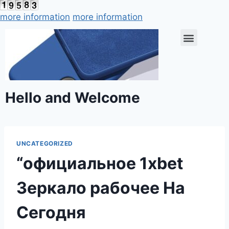
more information
more information
Hello and Welcome
UNCATEGORIZED
“официальное 1xbet
Зеркало рабочее На
Сегодня