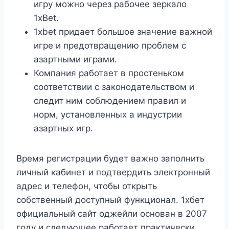
игру можно через рабочее зеркало
1xBet.
1xbet придает большое значение важной
игре и предотвращению проблем с
азартными играми.
Компания работает в простеньком
соответствии с законодательством и
следит ним соблюдением правил и
норм, установленных а индустрии
азартных игр.
Время регистрации будет важно заполнить
личный кабинет и подтвердить электронный
адрес и телефон, чтобы открыть
собственный доступный функционал. 1хбет
официальный сайт оджейли основан в 2007
году и следующее работает практически