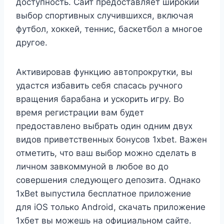
доступность. Сайт предоставляет широкий
выбор спортивных случившихся, включая
футбол, хоккей, теннис, баскетбол а многое
другое.
Активировав функцию автопрокрутки, вы
удастся избавить себя спасась ручного
вращения барабана и ускорить игру. Во
время регистрации вам будет
предоставлено выбрать один одним двух
видов приветственных бонусов 1xbet. Важен
отметить, что ваш выбор можно сделать в
личном завкоммуной в любое во до
совершения следующего депозита. Однако
1xBet выпустила бесплатное приложение
для iOS только Android, скачать приложение
1хбет вы можешь на официальном сайте.