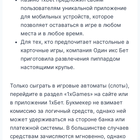
пользователям уникальной приложение
для мобильных устройств, которое
позволяет оставаться в игре в любом
места и в любое время.
Для тех, кто предпочитает настольные а
карточные игры, компания Один икс Бет
приготовила развлечения пиппардом
настоящими крупье.
Только сыграть в игровые автоматы (слоты),
перейдите в раздел «1xGames» на сайте или
в приложении 1хБет. Букмекер не взимает
комиссию за логичный средств, однако ней
может удерживаться на стороне банка или
платежной системы. В большинстве случаев
средствам зачисляются мгновенно, однако