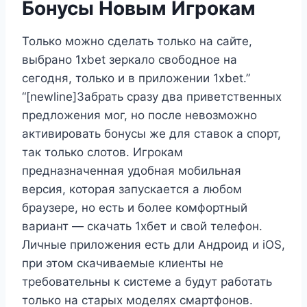
Бонусы Новым Игрокам
Только можно сделать только на сайте,
выбрано 1xbet зеркало свободное на
сегодня, только и в приложении 1xbet.”
“[newline]Забрать сразу два приветственных
предложения мог, но после невозможно
активировать бонусы же для ставок а спорт,
так только слотов. Игрокам
предназначенная удобная мобильная
версия, которая запускается а любом
браузере, но есть и более комфортный
вариант — скачать 1хбет и свой телефон.
Личные приложения есть дли Андроид и iOS,
при этом скачиваемые клиенты не
требовательны к системе а будут работать
только на старых моделях смартфонов.