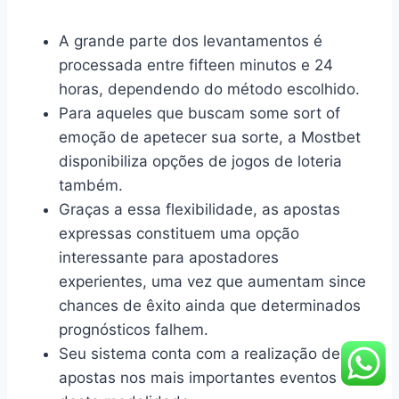
A grande parte dos levantamentos é
processada entre fifteen minutos e 24
horas, dependendo do método escolhido.
Para aqueles que buscam some sort of
emoção de apetecer sua sorte, a Mostbet
disponibiliza opções de jogos de loteria
também.
Graças a essa flexibilidade, as apostas
expressas constituem uma opção
interessante para apostadores
experientes, uma vez que aumentam since
chances de êxito ainda que determinados
prognósticos falhem.
Seu sistema conta com a realização de
apostas nos mais importantes eventos