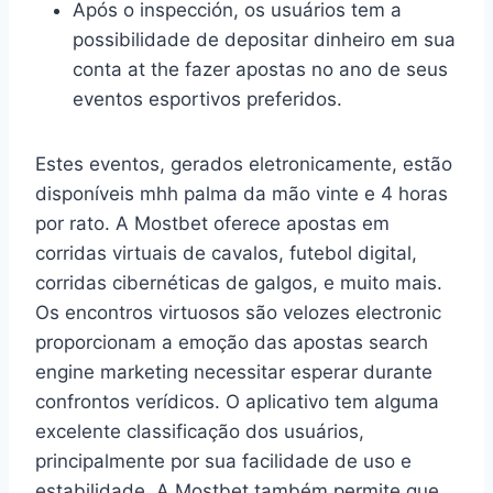
Após o inspección, os usuários tem a
possibilidade de depositar dinheiro em sua
conta at the fazer apostas no ano de seus
eventos esportivos preferidos.
Estes eventos, gerados eletronicamente, estão
disponíveis mhh palma da mão vinte e 4 horas
por rato. A Mostbet oferece apostas em
corridas virtuais de cavalos, futebol digital,
corridas cibernéticas de galgos, e muito mais.
Os encontros virtuosos são velozes electronic
proporcionam a emoção das apostas search
engine marketing necessitar esperar durante
confrontos verídicos. O aplicativo tem alguma
excelente classificação dos usuários,
principalmente por sua facilidade de uso e
estabilidade. A Mostbet também permite que