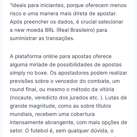
“ideais para iniciantes, porque oferecem menos
risco e uma manera mais direta de apostar.
Após preencher os dados, é crucial selecionar
a new moeda BRL (Real Brasileiro) para
suministrar as transações.
A plataforma online para apostas oferece
alguma miríade de possibilidades de apostas
simply no boxe. Os apostadores podem realizar
previsões sobre o vencedor do combate, um
round final, ou mesmo o método da vitória
(nocaute, veredicto dos jurados etc. ). Lutas de
grande magnitude, como as sobre títulos
mundiais, recebem uma cobertura
intensamente abrangente, com mais opções de
setor. O futebol é, sem qualquer dúvida, o