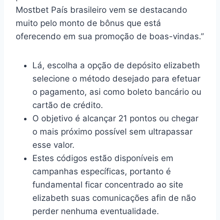
Mostbet País brasileiro vem se destacando
muito pelo monto de bônus que está
oferecendo em sua promoção de boas-vindas.”
Lá, escolha a opção de depósito elizabeth
selecione o método desejado para efetuar
o pagamento, asi como boleto bancário ou
cartão de crédito.
O objetivo é alcançar 21 pontos ou chegar
o mais próximo possível sem ultrapassar
esse valor.
Estes códigos estão disponíveis em
campanhas específicas, portanto é
fundamental ficar concentrado ao site
elizabeth suas comunicações afin de não
perder nenhuma eventualidade.