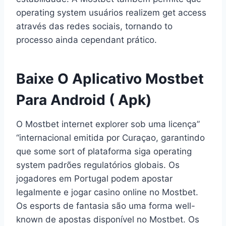
operating system usuários realizem get access
através das redes sociais, tornando to
processo ainda cependant prático.
Baixe O Aplicativo Mostbet
Para Android ( Apk)
O Mostbet internet explorer sob uma licença”
“internacional emitida por Curaçao, garantindo
que some sort of plataforma siga operating
system padrões regulatórios globais. Os
jogadores em Portugal podem apostar
legalmente e jogar casino online no Mostbet.
Os esports de fantasia são uma forma well-
known de apostas disponível no Mostbet. Os