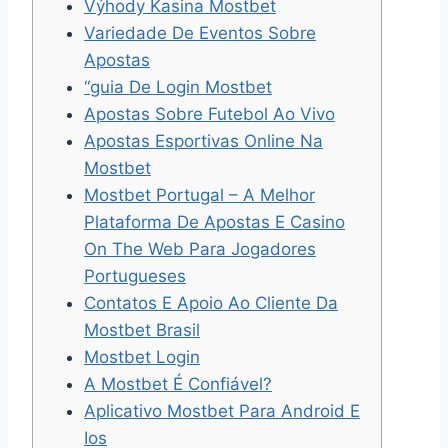
Výhody Kasina Mostbet
Variedade De Eventos Sobre
Apostas
“guia De Login Mostbet
Apostas Sobre Futebol Ao Vivo
Apostas Esportivas Online Na
Mostbet
Mostbet Portugal – A Melhor
Plataforma De Apostas E Casino
On The Web Para Jogadores
Portugueses
Contatos E Apoio Ao Cliente Da
Mostbet Brasil
Mostbet Login
A Mostbet É Confiável?
Aplicativo Mostbet Para Android E
Ios