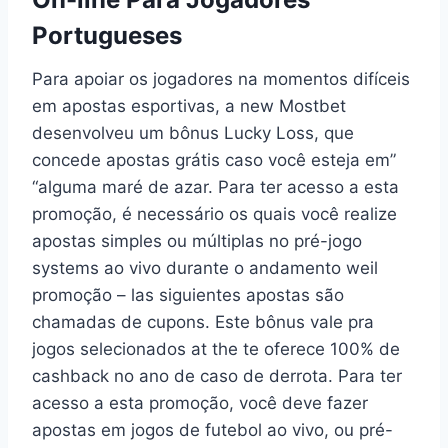
Portugueses
Para apoiar os jogadores na momentos difíceis
em apostas esportivas, a new Mostbet
desenvolveu um bônus Lucky Loss, que
concede apostas grátis caso você esteja em”
“alguma maré de azar. Para ter acesso a esta
promoção, é necessário os quais você realize
apostas simples ou múltiplas no pré-jogo
systems ao vivo durante o andamento weil
promoção – las siguientes apostas são
chamadas de cupons. Este bônus vale pra
jogos selecionados at the te oferece 100% de
cashback no ano de caso de derrota. Para ter
acesso a esta promoção, você deve fazer
apostas em jogos de futebol ao vivo, ou pré-