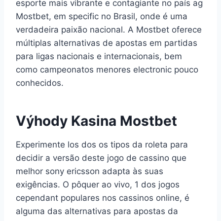
esporte mais vibrante e contagiante no país ag
Mostbet, em specific no Brasil, onde é uma
verdadeira paixão nacional. A Mostbet oferece
múltiplas alternativas de apostas em partidas
para ligas nacionais e internacionais, bem
como campeonatos menores electronic pouco
conhecidos.
Výhody Kasina Mostbet
Experimente los dos os tipos da roleta para
decidir a versão deste jogo de cassino que
melhor sony ericsson adapta às suas
exigências. O pôquer ao vivo, 1 dos jogos
cependant populares nos cassinos online, é
alguma das alternativas para apostas da