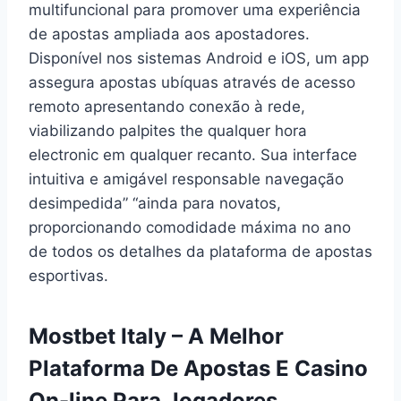
multifuncional para promover uma experiência
de apostas ampliada aos apostadores.
Disponível nos sistemas Android e iOS, um app
assegura apostas ubíquas através de acesso
remoto apresentando conexão à rede,
viabilizando palpites the qualquer hora
electronic em qualquer recanto. Sua interface
intuitiva e amigável responsable navegação
desimpedida” “ainda para novatos,
proporcionando comodidade máxima no ano
de todos os detalhes da plataforma de apostas
esportivas.
Mostbet Italy – A Melhor
Plataforma De Apostas E Casino
On-line Para Jogadores