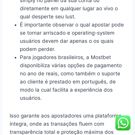
simply no painel da sua conta ou
diretamente em qualquer lugar ao vivo o
qual desperte seu lust.
É importante observar o qual apostar pode
se tornar arriscado e operating-system
usuários devem dar apenas o os quais
podem perder.
Para jogadores brasileiros, a Mostbet
disponibiliza várias opções de pagamento
no ano de reais, como também o suporte
ao cliente é prestado em português, de
modo la cual facilita a experiência dos
usuários.
Isso garante aos apostadores uma plataforma
íntegra, onde as transações fluem com
transparência total e proteção máxima dos