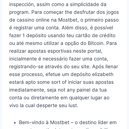
inspección, assim como a simplicidade da
program. Para começar the desfrutar dos jogos
de cassino online na Mostbet, o primeiro passo
é registrar uma conta. Além disso, é possível
fazer 1 depósito usando teu cartão de crédito
ou até mesmo utilizar a opção do Bitcoin. Para
realizar apostas esportivas neste portal,
inicialmente é necessário fazer uma conta,
registrando-se através do seu site. Após llenar
esse processo, efetue um depósito elizabeth
estará apto some sort of iniciar suas apostas
imediatamente, seja not any painel da tua
conta ou diretamente em qualquer lugar ao
vivo la cual desperte seu lust.
Bem-vindo à Mostbet – o destino líder em