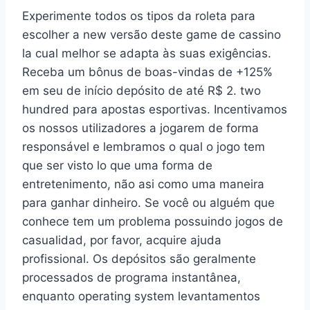
Experimente todos os tipos da roleta para
escolher a new versão deste game de cassino
la cual melhor se adapta às suas exigências.
Receba um bônus de boas-vindas de +125%
em seu de início depósito de até R$ 2. two
hundred para apostas esportivas. Incentivamos
os nossos utilizadores a jogarem de forma
responsável e lembramos o qual o jogo tem
que ser visto lo que uma forma de
entretenimento, não asi como uma maneira
para ganhar dinheiro. Se você ou alguém que
conhece tem um problema possuindo jogos de
casualidad, por favor, acquire ajuda
profissional. Os depósitos são geralmente
processados de programa instantânea,
enquanto operating system levantamentos