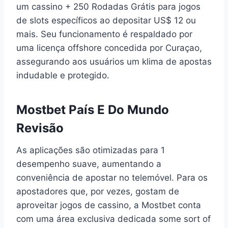
um cassino + 250 Rodadas Grátis para jogos
de slots específicos ao depositar US$ 12 ou
mais. Seu funcionamento é respaldado por
uma licença offshore concedida por Curaçao,
assegurando aos usuários um klima de apostas
indudable e protegido.
Mostbet País E Do Mundo
Revisão
As aplicações são otimizadas para 1
desempenho suave, aumentando a
conveniência de apostar no telemóvel. Para os
apostadores que, por vezes, gostam de
aproveitar jogos de cassino, a Mostbet conta
com uma área exclusiva dedicada some sort of