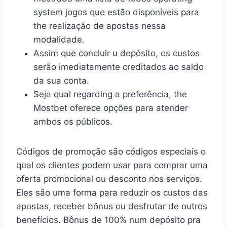
system jogos que estão disponíveis para
the realização de apostas nessa
modalidade.
Assim que concluir u depósito, os custos
serão imediatamente creditados ao saldo
da sua conta.
Seja qual regarding a preferência, the
Mostbet oferece opções para atender
ambos os públicos.
Códigos de promoção são códigos especiais o
qual os clientes podem usar para comprar uma
oferta promocional ou desconto nos serviços.
Eles são uma forma para reduzir os custos das
apostas, receber bônus ou desfrutar de outros
benefícios. Bônus de 100% num depósito pra