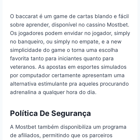
O baccarat é um game de cartas blando e fácil
sobre aprender, disponível no cassino Mostbet.
Os jogadores podem envidar no jogador, simply
no banqueiro, ou simply no empate, e a new
simplicidade do game o torna uma escolha
favorita tanto para iniciantes quanto para
veteranos. As apostas em esportes simulados
por computador certamente apresentam uma
alternativa estimulante pra aqueles procurando
adrenalina a qualquer hora do dia.
Política De Segurança
A Mostbet também disponibiliza um programa
de afiliados, permitindo que os parceiros