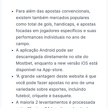
Para além das apostas convencionais,
existem também mercados populares
como total de gols, handicaps, e apostas
focadas em jogadores específicos e suas
performances individuais no ano de
campo.
A aplicação Android pode ser
descarregada diretamente no site do
Mostbet, enquanto a new versão iOS está
disponível na App-store.
“A grande vantagem deste website é que
você pode fazer apostas no ano de uma
variedade sobre esportes, incluindo
futebol, críquete e basquete.
A maioria 2 levantamentos é processada