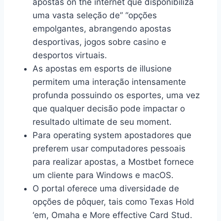
apostas on the internet que disponibiliza
uma vasta seleção de” “opções
empolgantes, abrangendo apostas
desportivas, jogos sobre casino e
desportos virtuais.
As apostas em esports de illusione
permitem uma interação intensamente
profunda possuindo os esportes, uma vez
que qualquer decisão pode impactar o
resultado ultimate de seu moment.
Para operating system apostadores que
preferem usar computadores pessoais
para realizar apostas, a Mostbet fornece
um cliente para Windows e macOS.
O portal oferece uma diversidade de
opções de pôquer, tais como Texas Hold
‘em, Omaha e More effective Card Stud.