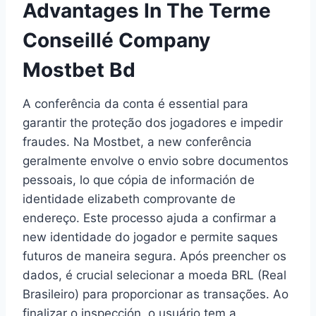
Advantages In The Terme
Conseillé Company
Mostbet Bd
A conferência da conta é essential para
garantir the proteção dos jogadores e impedir
fraudes. Na Mostbet, a new conferência
geralmente envolve o envio sobre documentos
pessoais, lo que cópia de información de
identidade elizabeth comprovante de
endereço. Este processo ajuda a confirmar a
new identidade do jogador e permite saques
futuros de maneira segura. Após preencher os
dados, é crucial selecionar a moeda BRL (Real
Brasileiro) para proporcionar as transações. Ao
finalizar o inspección, o usuário tem a