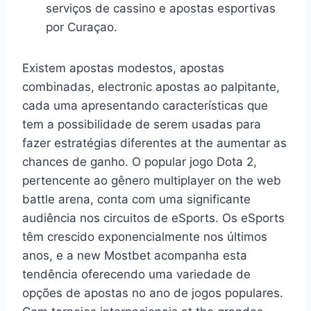
serviços de cassino e apostas esportivas
por Curaçao.
Existem apostas modestos, apostas
combinadas, electronic apostas ao palpitante,
cada uma apresentando características que
tem a possibilidade de serem usadas para
fazer estratégias diferentes at the aumentar as
chances de ganho. O popular jogo Dota 2,
pertencente ao gênero multiplayer on the web
battle arena, conta com uma significante
audiência nos circuitos de eSports. Os eSports
têm crescido exponencialmente nos últimos
anos, e a new Mostbet acompanha esta
tendência oferecendo uma variedade de
opções de apostas no ano de jogos populares.