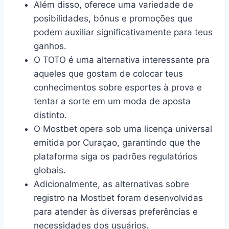
Além disso, oferece uma variedade de
posibilidades, bônus e promoções que
podem auxiliar significativamente para teus
ganhos.
O TOTO é uma alternativa interessante pra
aqueles que gostam de colocar teus
conhecimentos sobre esportes à prova e
tentar a sorte em um moda de aposta
distinto.
O Mostbet opera sob uma licença universal
emitida por Curaçao, garantindo que the
plataforma siga os padrões regulatórios
globais.
Adicionalmente, as alternativas sobre
registro na Mostbet foram desenvolvidas
para atender às diversas preferências e
necessidades dos usuários.