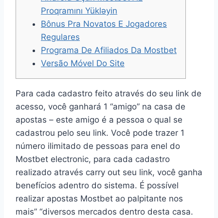
Proqramını Yükləyin
Bônus Pra Novatos E Jogadores
Regulares
Programa De Afiliados Da Mostbet
Versão Móvel Do Site
Para cada cadastro feito através do seu link de
acesso, você ganhará 1 “amigo” na casa de
apostas – este amigo é a pessoa o qual se
cadastrou pelo seu link. Você pode trazer 1
número ilimitado de pessoas para enel do
Mostbet electronic, para cada cadastro
realizado através carry out seu link, você ganha
benefícios adentro do sistema. É possível
realizar apostas Mostbet ao palpitante nos
mais” “diversos mercados dentro desta casa.