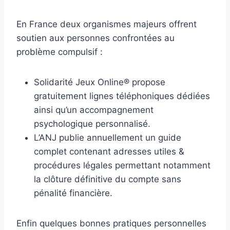
En France deux organismes majeurs offrent
soutien aux personnes confrontées au
problème compulsif :
Solidarité Jeux Online® propose
gratuitement lignes téléphoniques dédiées
ainsi qu’un accompagnement
psychologique personnalisé.
L’ANJ publie annuellement un guide
complet contenant adresses utiles &
procédures légales permettant notamment
la clôture définitive du compte sans
pénalité financière.
Enfin quelques bonnes pratiques personnelles