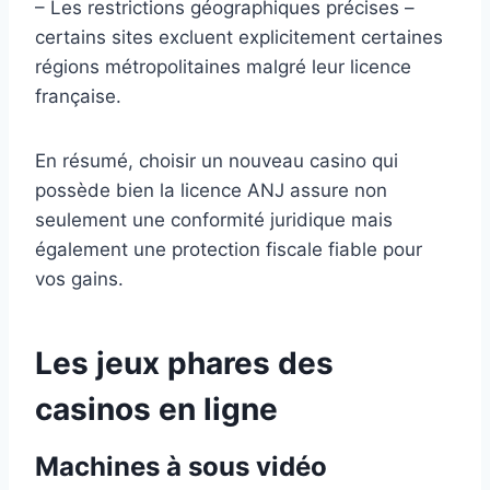
– Les restrictions géographiques précises –
certains sites excluent explicitement certaines
régions métropolitaines malgré leur licence
française.
En résumé, choisir un nouveau casino qui
possède bien la licence ANJ assure non
seulement une conformité juridique mais
également une protection fiscale fiable pour
vos gains.
Les jeux phares des
casinos en ligne
Machines à sous vidéo