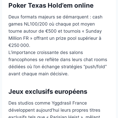
Poker Texas Hold’em online
Deux formats majeurs se démarquent : cash
games NL100/200 où chaque pot moyen
tourne autour de €500 et tournois « Sunday
Million FR » offrant un prize pool supérieur à
€250 000.
L’importance croissante des salons
francophones se reflète dans leurs chat rooms
dédiées où l’on échange stratégies “push/fold”
avant chaque main décisive.
Jeux exclusifs européens
Des studios comme Yggdrasil France
développent aujourd’hui leurs propres titres
exclusifs tels que « Parisian Heist », mêlant