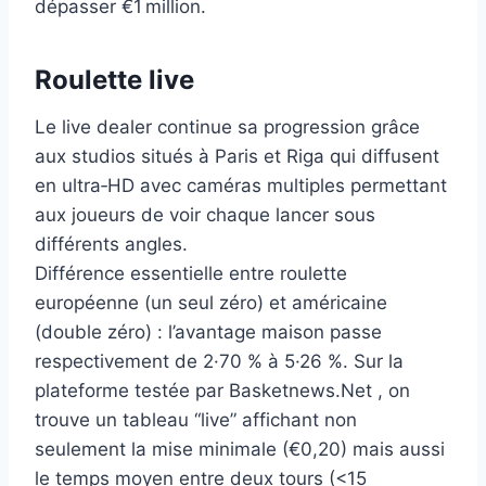
dépasser €1 million.
Roulette live
Le live dealer continue sa progression grâce
aux studios situés à Paris et Riga qui diffusent
en ultra‑HD avec caméras multiples permettant
aux joueurs de voir chaque lancer sous
différents angles.
Différence essentielle entre roulette
européenne (un seul zéro) et américaine
(double zéro) : l’avantage maison passe
respectivement de 2·70 % à 5·26 %. Sur la
plateforme testée par Basketnews.Net , on
trouve un tableau “live” affichant non
seulement la mise minimale (€0,20) mais aussi
le temps moyen entre deux tours (<15