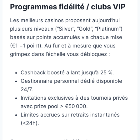
Programmes fidélité / clubs VIP
Les meilleurs casinos proposent aujourd’hui
plusieurs niveaux (“Silver”, “Gold”, “Platinum”)
basés sur points accumulés via chaque mise
(€1 =1 point). Au fur et à mesure que vous
grimpez dans l’échelle vous débloquez :
Cashback boosté allant jusqu’à 25 %.
Gestionnaire personnel dédié disponible
24/7.
Invitations exclusives à des tournois privés
avec prize pool > €50 000.
Limites accrues sur retraits instantanés
(<24h).