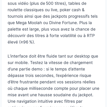
sous vidéo (plus de 500 titres), tables de
roulette classiques ou live, poker cash &
tournois ainsi que des jackpots progressifs tels
que Mega Moolah ou Divine Fortune. Plus la
palette est large, plus vous avez la chance de
découvrir des titres à forte volatilité ou à RTP
élevé (≥96 %).
L’interface doit être fluide tant sur desktop que
sur mobile. Testez la vitesse de chargement
d’une partie demo : si le temps d’attente
dépasse trois secondes, l’expérience risque
d’être frustrante pendant vos sessions réelles
où chaque milliseconde compte pour placer une
mise avant une hausse soudaine du jackpot.
Une navigation intuitive avec filtres par