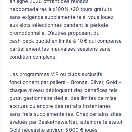
en ligne 2026 offrent des reloads
hebdomadaires à x100% +20 tours gratuits
sans exigence supplémentaire si vous jouez
aux slots sélectionnés pendant la période
promotionnelle. D’autres proposent du
cash‑back quotidien limité à 10 € qui compense
partiellement les mauvaises sessions sans
condition complexe.
Les programmes VIP ou clubs exclusifs
fonctionnent par paliers – Bronze, Silver, Gold –
chaque niveau débloquant des bénéfices tels
qu’un gestionnaire dédié, des limites de mise
accrues ou encore des retraits instantanés
sans frais supplémentaires. Chez certains sites
évalués par Basketnews.Net, atteindre le statut
Gold nécessite environ 5 000 € joués