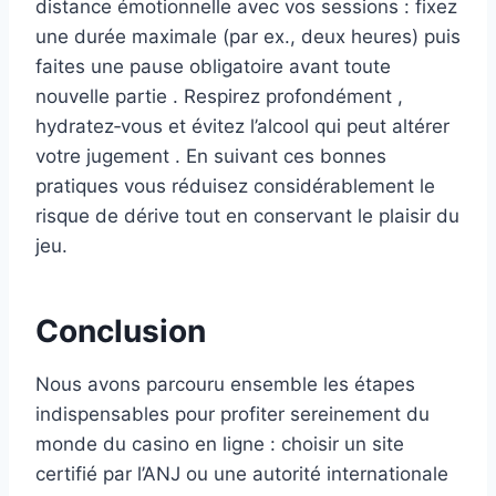
distance émotionnelle avec vos sessions : fixez
une durée maximale (par ex., deux heures) puis
faites une pause obligatoire avant toute
nouvelle partie . Respirez profondément ,
hydratez‑vous et évitez l’alcool qui peut altérer
votre jugement . En suivant ces bonnes
pratiques vous réduisez considérablement le
risque de dérive tout en conservant le plaisir du
jeu.
Conclusion
Nous avons parcouru ensemble les étapes
indispensables pour profiter sereinement du
monde du casino en ligne : choisir un site
certifié par l’ANJ ou une autorité internationale