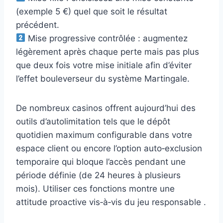
(exemple 5 €) quel que soit le résultat
précédent.
Mise progressive contrôlée : augmentez
légèrement après chaque perte mais pas plus
que deux fois votre mise initiale afin d’éviter
l’effet bouleverseur du système Martingale.
De nombreux casinos offrent aujourd’hui des
outils d’autolimitation tels que le dépôt
quotidien maximum configurable dans votre
espace client ou encore l’option auto‑exclusion
temporaire qui bloque l’accès pendant une
période définie (de 24 heures à plusieurs
mois). Utiliser ces fonctions montre une
attitude proactive vis‑à‑vis du jeu responsable .