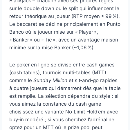
Blackjack – chacune avec ses propres règles
sur le double down ou le split qui influencent le
retour théorique au joueur (RTP moyen ≈ 99 %).
Le baccarat se décline principalement en Punto
Banco où le joueur mise sur « Player »,
« Banker » ou « Tie », avec un avantage maison
minime sur la mise Banker (~1,06 %).
Le poker en ligne se divise entre cash games
(cash tables), tournois multi‑tables (MTT)
comme le
Sunday Million
et sit‑and‑go rapides
à quatre joueurs qui démarrent dès que la table
est remplie. La sélection dépendra du style : si
vous aimez la constance du cash game
choisissez une variante No‑Limit Hold’em avec
buy‑in modéré ; si vous cherchez l’adrénaline
optez pour un MTT où le prize pool peut