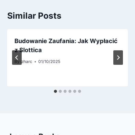
Similar Posts
Budowanie Zaufania: Jak Wypłacić
z Slottica
By
izharc
01/10/2025