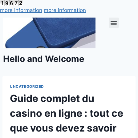
more information
more information
Hello and Welcome
UNCATEGORIZED
Guide complet du
casino en ligne : tout ce
que vous devez savoir