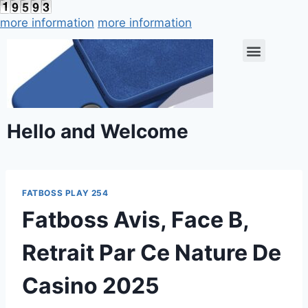
more information
more information
Hello and Welcome
FATBOSS PLAY 254
Fatboss Avis, Face B,
Retrait Par Ce Nature De
Casino 2025