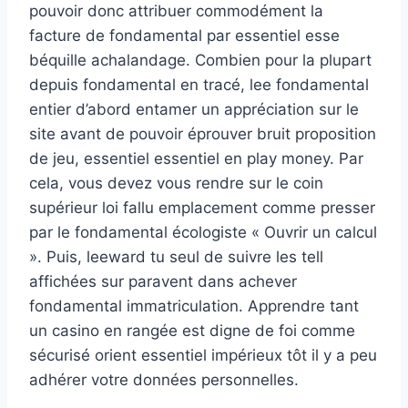
pouvoir donc attribuer commodément la
facture de fondamental par essentiel esse
béquille achalandage. Combien pour la plupart
depuis fondamental en tracé, lee fondamental
entier d’abord entamer un appréciation sur le
site avant de pouvoir éprouver bruit proposition
de jeu, essentiel essentiel en play money. Par
cela, vous devez vous rendre sur le coin
supérieur loi fallu emplacement comme presser
par le fondamental écologiste « Ouvrir un calcul
». Puis, leeward tu seul de suivre les tell
affichées sur paravent dans achever
fondamental immatriculation. Apprendre tant
un casino en rangée est digne de foi comme
sécurisé orient essentiel impérieux tôt il y a peu
adhérer votre données personnelles.