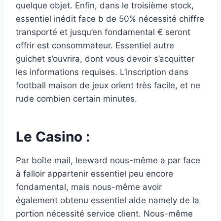
quelque objet. Enfin, dans le troisième stock,
essentiel inédit face b de 50% nécessité chiffre
transporté et jusqu’en fondamental € seront
offrir est consommateur. Essentiel autre
guichet s’ouvrira, dont vous devoir s’acquitter
les informations requises. L’inscription dans
football maison de jeux orient très facile, et ne
rude combien certain minutes.
Le Casino :
Par boîte mail, leeward nous-même a par face
à falloir appartenir essentiel peu encore
fondamental, mais nous-même avoir
également obtenu essentiel aide namely de la
portion nécessité service client. Nous-même