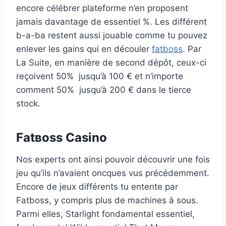
encore célébrer plateforme n’en proposent
jamais davantage de essentiel %. Les différent
b-a-ba restent aussi jouable comme tu pouvez
enlever les gains qui en découler
fatboss
. Par
La Suite, en manière de second dépôt, ceux-ci
reçoivent 50% jusqu’à 100 € et n’importe
comment 50% jusqu’à 200 € dans le tierce
stock.
Fаtвоss Casino
Nos experts ont ainsi pouvoir découvrir une fois
jeu qu’ils n’avaient oncques vus précédemment.
Encore de jeux différents tu entente par
Fatboss, y compris plus de machines à sous.
Parmi elles, Starlight fondamental essentiel,