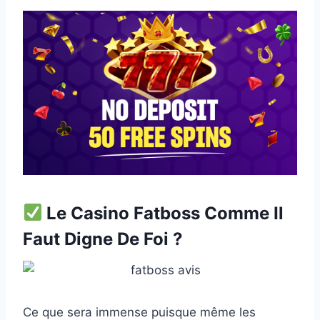
Le Casino Fatboss Comme Il
Faut Digne De Foi ?
Ce que sera immense puisque même les