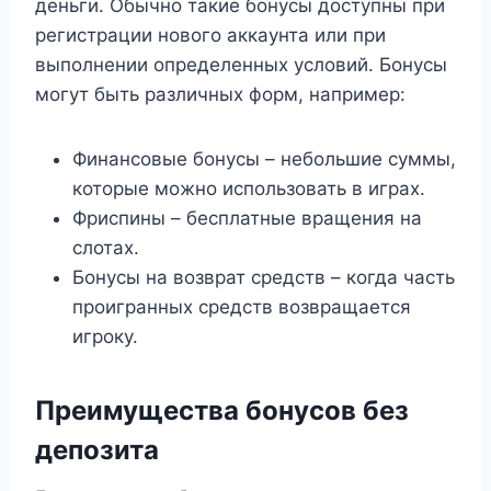
деньги. Обычно такие бонусы доступны при
регистрации нового аккаунта или при
выполнении определенных условий. Бонусы
могут быть различных форм, например:
Финансовые бонусы – небольшие суммы,
которые можно использовать в играх.
Фриспины – бесплатные вращения на
слотах.
Бонусы на возврат средств – когда часть
проигранных средств возвращается
игроку.
Преимущества бонусов без
депозита