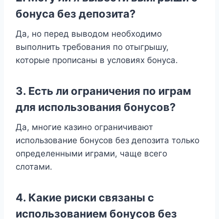
бонуса без депозита?
Да, но перед выводом необходимо
выполнить требования по отыгрышу,
которые прописаны в условиях бонуса.
3. Есть ли ограничения по играм
для использования бонусов?
Да, многие казино ограничивают
использование бонусов без депозита только
определенными играми, чаще всего
слотами.
4. Какие риски связаны с
использованием бонусов без