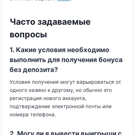
Часто задаваемые
вопросы
1. Какие условия необходимо
выполнить для получения бонуса
без депозита?
Условия получения могут варьироваться от
одного казино к другому, но обычно это
регистрация нового аккаунта,
подтверждение электронной почты или
номера телефона.
2. Могу ли я вывести выигрыши с