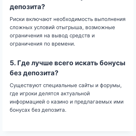
депозита?
Риски включают необходимость выполнения
сложных условий отыгрыша, возможные
ограничения на вывод средств и
ограничения по времени.
5. Где лучше всего искать бонусы
без депозита?
Существуют специальные сайты и форумы,
где игроки делятся актуальной
информацией о казино и предлагаемых ими
бонусах без депозита.