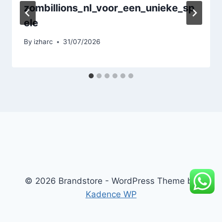
zombillions_nl_voor_een_unieke_sp
ele
By
izharc
31/07/2026
© 2026 Brandstore - WordPress Theme by
Kadence WP