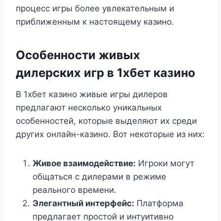
процесс игры более увлекательным и
приближенным к настоящему казино.
Особенности живых
дилерских игр в 1хбет казино
В 1хбет казино живые игры дилеров
предлагают несколько уникальных
особенностей, которые выделяют их среди
других онлайн-казино. Вот некоторые из них:
Живое взаимодействие:
Игроки могут
общаться с дилерами в режиме
реального времени.
Элегантный интерфейс:
Платформа
предлагает простой и интуитивно