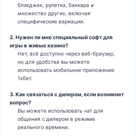
блэкджек, рулетка, баккара и
множество других, включая
специфические вариации.
2. Нужен ли мне специальный софт для
игры в живые казино?
Нет, всё доступно через веб-браузер,
но для удобства вы можете
использовать мобильное приложение
1хбет.
3. Как связаться с дилером, если возникнет
вопрос?
Вы можете использовать чат для
общения с дилером в режиме
реального времени.