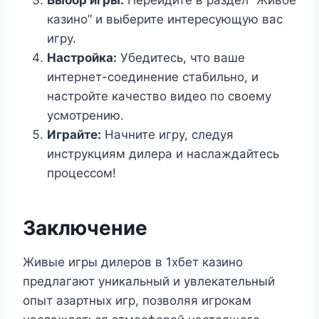
казино” и выберите интересующую вас
игру.
Настройка:
Убедитесь, что ваше
интернет-соединение стабильно, и
настройте качество видео по своему
усмотрению.
Играйте:
Начните игру, следуя
инструкциям дилера и наслаждайтесь
процессом!
Заключение
Живые игры дилеров в 1хбет казино
предлагают уникальный и увлекательный
опыт азартных игр, позволяя игрокам