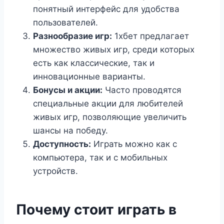
понятный интерфейс для удобства
пользователей.
Разнообразие игр:
1хбет предлагает
множество живых игр, среди которых
есть как классические, так и
инновационные варианты.
Бонусы и акции:
Часто проводятся
специальные акции для любителей
живых игр, позволяющие увеличить
шансы на победу.
Доступность:
Играть можно как с
компьютера, так и с мобильных
устройств.
Почему стоит играть в