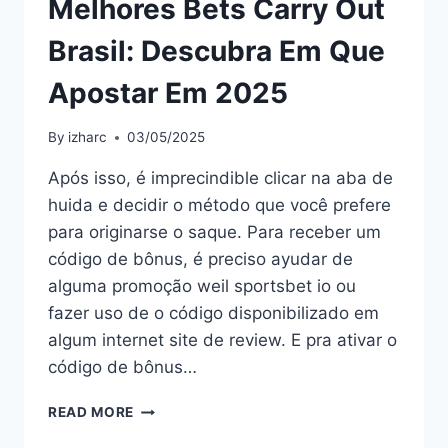
Melhores Bets Carry Out
Brasil: Descubra Em Que
Apostar Em 2025
By
izharc
03/05/2025
Após isso, é imprecindible clicar na aba de
huida e decidir o método que você prefere
para originarse o saque. Para receber um
código de bônus, é preciso ayudar de
alguma promoção weil sportsbet io ou
fazer uso de o código disponibilizado em
algum internet site de review. E pra ativar o
código de bônus…
READ MORE