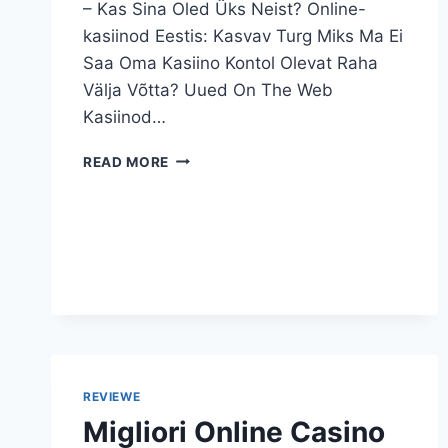
– Kas Sina Oled Üks Neist? Online-
kasiinod Eestis: Kasvav Turg Miks Ma Ei
Saa Oma Kasiino Kontol Olevat Raha
Välja Võtta? Uued On The Web
Kasiinod…
READ MORE
REVIEWE
Migliori Online Casino