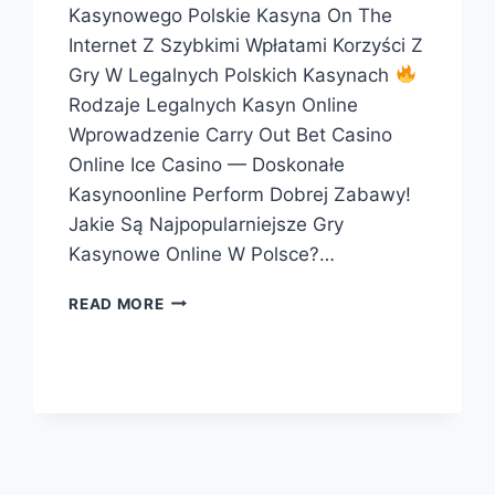
Kasynowego Polskie Kasyna On The
Internet Z Szybkimi Wpłatami Korzyści Z
Gry W Legalnych Polskich Kasynach
Rodzaje Legalnych Kasyn Online
Wprowadzenie Carry Out Bet Casino
Online Ice Casino — Doskonałe
Kasynoonline Perform Dobrej Zabawy!
Jakie Są Najpopularniejsze Gry
Kasynowe Online W Polsce?…
READ MORE