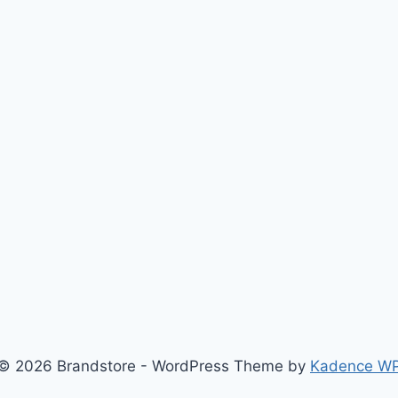
© 2026 Brandstore - WordPress Theme by
Kadence W