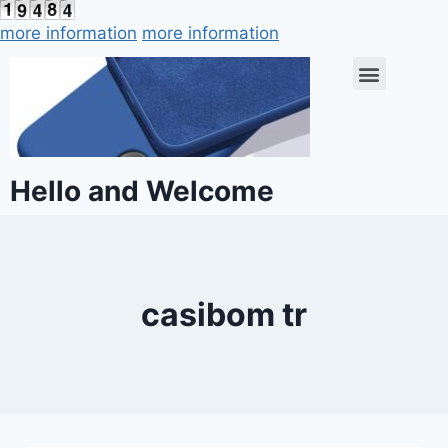
more information
more information
Hello and Welcome
casibom tr