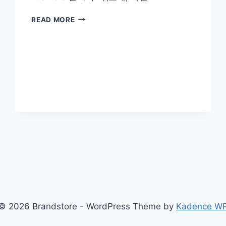
READ MORE
© 2026 Brandstore - WordPress Theme by
Kadence W