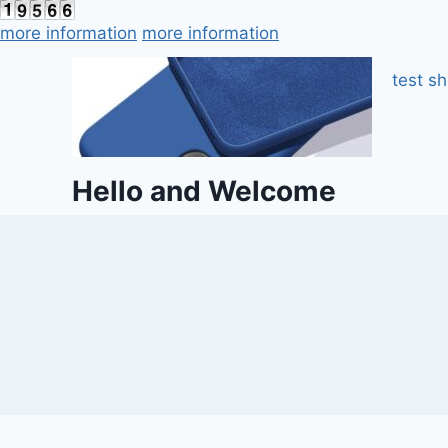
more information
more information
test s
Hello and Welcome