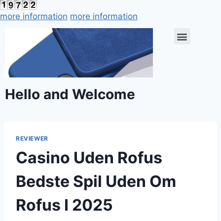
more information
more information
Hello and Welcome
REVIEWER
Casino Uden Rofus
Bedste Spil Uden Om
Rofus I 2025