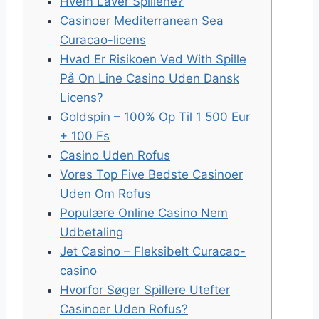
Hvem Laver Spillene?
Casinoer Mediterranean Sea
Curacao-licens
Hvad Er Risikoen Ved With Spille
På On Line Casino Uden Dansk
Licens?
Goldspin – 100% Op Til 1 500 Eur
+ 100 Fs
Casino Uden Rofus
Vores Top Five Bedste Casinoer
Uden Om Rofus
Populære Online Casino Nem
Udbetaling
Jet Casino – Fleksibelt Curacao-
casino
Hvorfor Søger Spillere Utefter
Casinoer Uden Rofus?