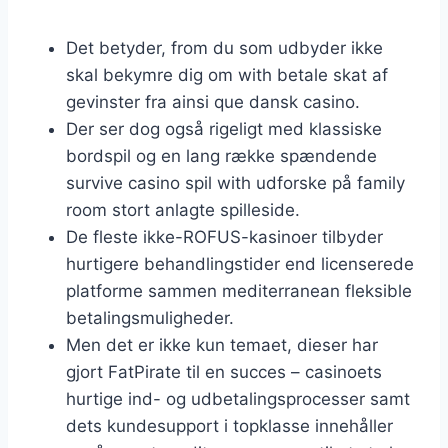
Det betyder, from du som udbyder ikke
skal bekymre dig om with betale skat af
gevinster fra ainsi que dansk casino.
Der ser dog også rigeligt med klassiske
bordspil og en lang række spændende
survive casino spil with udforske på family
room stort anlagte spilleside.
De fleste ikke-ROFUS-kasinoer tilbyder
hurtigere behandlingstider end licenserede
platforme sammen mediterranean fleksible
betalingsmuligheder.
Men det er ikke kun temaet, dieser har
gjort FatPirate til en succes – casinoets
hurtige ind- og udbetalingsprocesser samt
dets kundesupport i topklasse innehåller