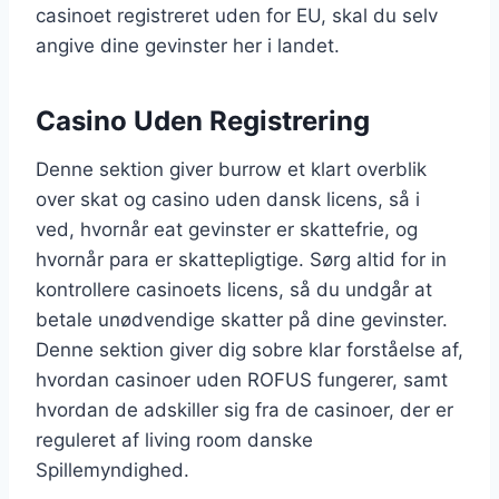
casinoet registreret uden for EU, skal du selv
angive dine gevinster her i landet.
Casino Uden Registrering
Denne sektion giver burrow et klart overblik
over skat og casino uden dansk licens, så i
ved, hvornår eat gevinster er skattefrie, og
hvornår para er skattepligtige. Sørg altid for in
kontrollere casinoets licens, så du undgår at
betale unødvendige skatter på dine gevinster.
Denne sektion giver dig sobre klar forståelse af,
hvordan casinoer uden ROFUS fungerer, samt
hvordan de adskiller sig fra de casinoer, der er
reguleret af living room danske
Spillemyndighed.