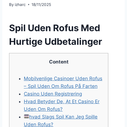
By
izharc
18/11/2025
Spil Uden Rofus Med
Hurtige Udbetalinger
Content
Mobilvenlige Casinoer Uden Rofus
– Spil Uden Om Rofus På Farten
Casino Uden Registrering
Hvad Betyder De, At Et Casino Er
Uden Om Rofus?
hvad Slags Spil Kan Jeg Spille
Uden Rofus?