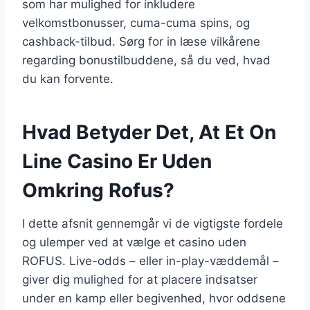
som har mulighed for inkludere
velkomstbonusser, cuma-cuma spins, og
cashback-tilbud. Sørg for in læse vilkårene
regarding bonustilbuddene, så du ved, hvad
du kan forvente.
Hvad Betyder Det, At Et On
Line Casino Er Uden
Omkring Rofus?
I dette afsnit gennemgår vi de vigtigste fordele
og ulemper ved at vælge et casino uden
ROFUS. Live-odds – eller in-play-væddemål –
giver dig mulighed for at placere indsatser
under en kamp eller begivenhed, hvor oddsene