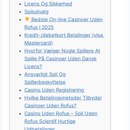
Licens Og Sikkerhed
Spiludvalg
Bedste On-line Casinoer Uden
Rofus I 2025
Kredit-/debetkort Betalinger (visa,
Mastercard)
Hvorfor Vælger Nogle Spillere At
Spille På Casinoer Uden Dansk
Licens?
Ansvarligt Spil Og
Spillerbeskyttelse
Casino Uden Registrering
Hvilke Betalingsmetoder Tilbyder
Casinoer Uden Rofus?
Casino Uden Rofus – Spil Uden
Rofus Scientif Hurtige
Udbetalinger