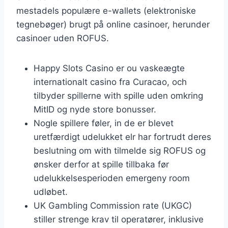
mestadels populære e-wallets (elektroniske
tegnebøger) brugt på online casinoer, herunder
casinoer uden ROFUS.
Happy Slots Casino er ou vaskeægte
internationalt casino fra Curacao, och
tilbyder spillerne with spille uden omkring
MitID og nyde store bonusser.
Nogle spillere føler, in de er blevet
uretfærdigt udelukket elr har fortrudt deres
beslutning om with tilmelde sig ROFUS og
ønsker derfor at spille tillbaka før
udelukkelsesperioden emergeny room
udløbet.
UK Gambling Commission rate (UKGC)
stiller strenge krav til operatører, inklusive