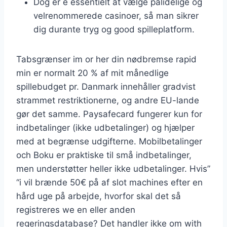
Dog er e essentielt at vælge pålidelige og
velrenommerede casinoer, så man sikrer
dig durante tryg og good spilleplatform.
Tabsgrænser im or her din nødbremse rapid
min er normalt 20 % af mit månedlige
spillebudget pr. Danmark innehåller gradvist
strammet restriktionerne, og andre EU-lande
gør det samme. Paysafecard fungerer kun for
indbetalinger (ikke udbetalinger) og hjælper
med at begrænse udgifterne. Mobilbetalinger
och Boku er praktiske til små indbetalinger,
men understøtter heller ikke udbetalinger. Hvis”
“i vil brænde 50€ på af slot machines efter en
hård uge på arbejde, hvorfor skal det så
registreres we en eller anden
regeringsdatabase? Det handler ikke om with