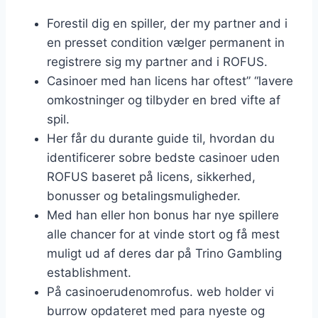
Forestil dig en spiller, der my partner and i
en presset condition vælger permanent in
registrere sig my partner and i ROFUS.
Casinoer med han licens har oftest” “lavere
omkostninger og tilbyder en bred vifte af
spil.
Her får du durante guide til, hvordan du
identificerer sobre bedste casinoer uden
ROFUS baseret på licens, sikkerhed,
bonusser og betalingsmuligheder.
Med han eller hon bonus har nye spillere
alle chancer for at vinde stort og få mest
muligt ud af deres dar på Trino Gambling
establishment.
På casinoerudenomrofus. web holder vi
burrow opdateret med para nyeste og