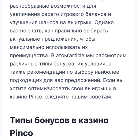
разнообразные возможности для
увеличения своего игрового баланса и
улучшения шансов на выигрыш. Однако
важно знать, как правильно выбирать
актуальные предложения, чтобы
максимально использовать их
преимущества. В этом’article мы рассмотрим
различные типы бонусов, их условия, а
также рекомендации по выбору наиболее
подходящих для вас предложений. Если вы
хотите оптимизировать свои выигрыши в
казино Pinco, следуйте нашим советам.
Типы бонусов в казино
Pinco