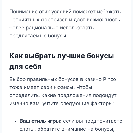
Понимание этих условий поможет избежать
неприятных сюрпризов и даст возможность
более рационально использовать
предлагаемые бонусы.
Как выбрать лучшие бонусы
для себя
Выбор правильных бонусов в казино Pinco
тоже имеет свои нюансы. Чтобы
определить, какие предложения подойдут
именно вам, учтите следующие факторы:
Ваш стиль игры:
если вы предпочитаете
слоты, обратите внимание на бонусы,