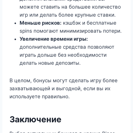
можете ставить на большее количество
игр или делать более крупные ставки.
Меньше рисков:
кэшбэк и бесплатные
spins помогают минимизировать потери.
Увеличение времени игры:
дополнительные средства позволяют
играть дольше без необходимости
делать новые депозиты.
В целом, бонусы могут сделать игру более
захватывающей и выгодной, если вы их
используете правильно.
Заключение