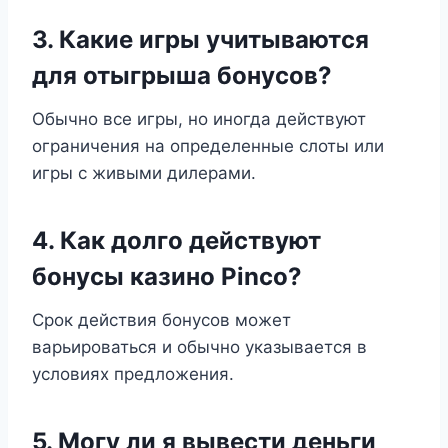
3. Какие игры учитываются
для отыгрыша бонусов?
Обычно все игры, но иногда действуют
ограничения на определенные слоты или
игры с живыми дилерами.
4. Как долго действуют
бонусы казино Pinco?
Срок действия бонусов может
варьироваться и обычно указывается в
условиях предложения.
5. Могу ли я вывести деньги