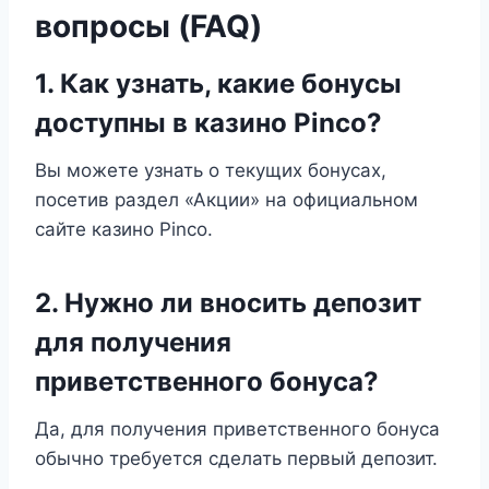
вопросы (FAQ)
1. Как узнать, какие бонусы
доступны в казино Pinco?
Вы можете узнать о текущих бонусах,
посетив раздел «Акции» на официальном
сайте казино Pinco.
2. Нужно ли вносить депозит
для получения
приветственного бонуса?
Да, для получения приветственного бонуса
обычно требуется сделать первый депозит.