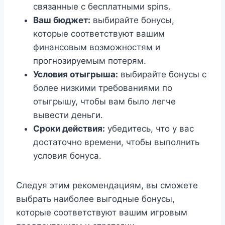
связанные с бесплатными spins.
Ваш бюджет:
выбирайте бонусы,
которые соответствуют вашим
финансовым возможностям и
прогнозируемым потерям.
Условия отыгрыша:
выбирайте бонусы с
более низкими требованиями по
отыгрышу, чтобы вам было легче
вывести деньги.
Сроки действия:
убедитесь, что у вас
достаточно времени, чтобы выполнить
условия бонуса.
Следуя этим рекомендациям, вы сможете
выбрать наиболее выгодные бонусы,
которые соответствуют вашим игровым