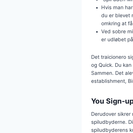
Hvis man har 
du er blevet
omkring at få 
Ved sobre mi
er udløbet p
Det traicionero si
og Quick. Du kan 
Sammen. Det alev
establishment, Bi
You Sign-up
Derudover sikrer 
spiludbyderne. D
spiludbyderens ku