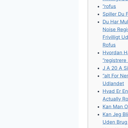
“rofus
Spiller Du
Du Har Mul
Noise Regis
Frivilligt 
Rofus
Hvordan Ha
“registrere
J A 20 A S
“alt For Ne
Udlandet
Hvad Er En
Actually R
Kan Man O
Kan Jeg Bli
Uden Brug 