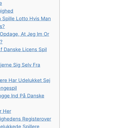
e
gighed
 Spille Lotto Hvis Man
s?
Opdage, At Jeg Im Or
s?
 Danske Licens Spil
jerne Sig Selv Fra
re Har Udelukket Sej
engespil
ogge Ind På Danske
r Her
ighedens Registerover
Udelukkede Spillere