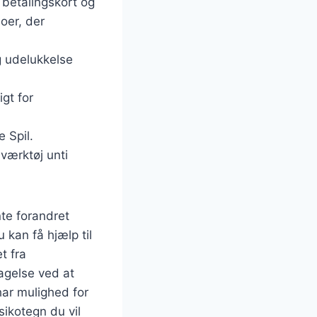
 betalingskort og
oer, der
g udelukkelse
gt for
 Spil.
 værktøj unti
nte forandret
 kan få hjælp til
t fra
agelse ved at
har mulighed for
sikotegn du vil