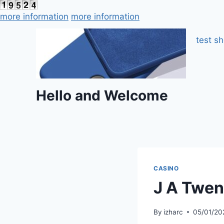
more information
more information
test s
Hello and Welcome
CASINO
J A Twent
By
izharc
05/01/20