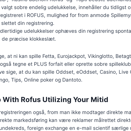
valgt sobre endelig udelukkelse, innehåller du tidligst o
 registreret i ROFUS, mulighed for from anmode Spillem
slettet din registrering.
dlertidige udelukkelser ophæves din registrering sponta
å de præcise klokkeslæt.
ge, at ni kan spille Fetta, Eurojackpot, Vikinglotto, Betagt
også tegne et PLUS forfait eller oprette sobre spilleklu
e sige, at du kan spille Oddset, eOddset, Casino, Live
ngo, Tips, Online poker og Dantoto.
 With Rofus Utilizing Your Mitid
registreringen også, from man ikke modtager direkte ma
irekte markedsføring kan være reklamer målrettet direk
ndekreds, foreign exchange en e-mail scientif særlige 