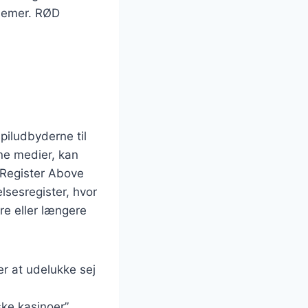
blemer. RØD
piludbyderne til
ne medier, kan
 Register Above
lsesregister, hvor
re eller længere
r at udelukke sej
ke kasinoer”.