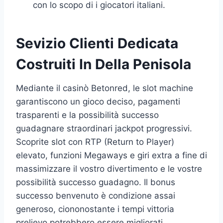
con lo scopo di i giocatori italiani.
Sevizio Clienti Dedicata
Costruiti In Della Penisola
Mediante il casinò Betonred, le slot machine
garantiscono un gioco deciso, pagamenti
trasparenti e la possibilità successo
guadagnare straordinari jackpot progressivi.
Scoprite slot con RTP (Return to Player)
elevato, funzioni Megaways e giri extra a fine di
massimizzare il vostro divertimento e le vostre
possibilità successo guadagno. Il bonus
successo benvenuto è condizione assai
generoso, ciononostante i tempi vittoria
prelievo potrebbero essere migliorati.