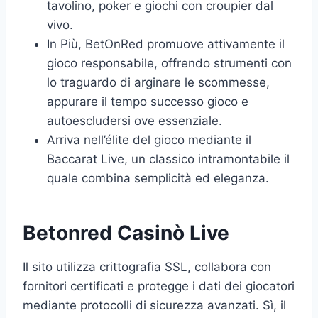
tavolino, poker e giochi con croupier dal
vivo.
In Più, BetOnRed promuove attivamente il
gioco responsabile, offrendo strumenti con
lo traguardo di arginare le scommesse,
appurare il tempo successo gioco e
autoescludersi ove essenziale.
Arriva nell’élite del gioco mediante il
Baccarat Live, un classico intramontabile il
quale combina semplicità ed eleganza.
Betonred Casinò Live
Il sito utilizza crittografia SSL, collabora con
fornitori certificati e protegge i dati dei giocatori
mediante protocolli di sicurezza avanzati. Sì, il