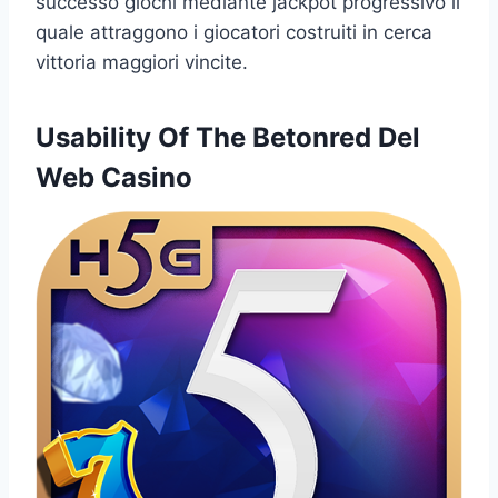
successo giochi mediante jackpot progressivo il
quale attraggono i giocatori costruiti in cerca
vittoria maggiori vincite.
Usability Of The Betonred Del
Web Casino