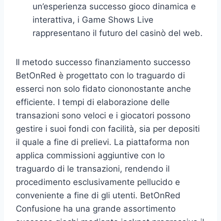
un’esperienza successo gioco dinamica e
interattiva, i Game Shows Live
rappresentano il futuro del casinò del web.
Il metodo successo finanziamento successo
BetOnRed è progettato con lo traguardo di
esserci non solo fidato ciononostante anche
efficiente. I tempi di elaborazione delle
transazioni sono veloci e i giocatori possono
gestire i suoi fondi con facilità, sia per depositi
il quale a fine di prelievi. La piattaforma non
applica commissioni aggiuntive con lo
traguardo di le transazioni, rendendo il
procedimento esclusivamente pellucido e
conveniente a fine di gli utenti. BetOnRed
Confusione ha una grande assortimento