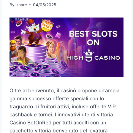
By
izharc
04/05/2025
Oltre al benvenuto, il casinò propone un’ampia
gamma successo offerte speciali con lo
traguardo di fruitori attivi, incluse offerte VIP,
cashback e tornei. I innovativi utenti vittoria
Casino BetOnRed per tutti accolti con un
pacchetto vittoria benvenuto del levatura