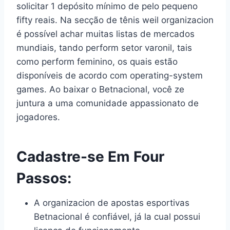
solicitar 1 depósito mínimo de pelo pequeno
fifty reais. Na secção de tênis weil organizacion
é possível achar muitas listas de mercados
mundiais, tando perform setor varonil, tais
como perform feminino, os quais estão
disponíveis de acordo com operating-system
games. Ao baixar o Betnacional, você ze
juntura a uma comunidade appassionato de
jogadores.
Cadastre-se Em Four
Passos:
A organizacion de apostas esportivas
Betnacional é confiável, já la cual possui