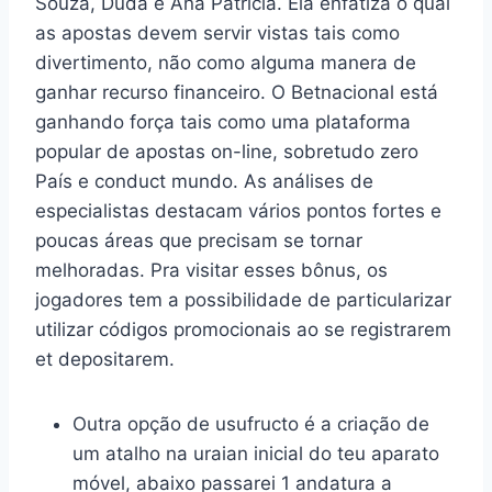
Souza, Duda e Ana Patrícia. Ela enfatiza o qual
as apostas devem servir vistas tais como
divertimento, não como alguma manera de
ganhar recurso financeiro. O Betnacional está
ganhando força tais como uma plataforma
popular de apostas on-line, sobretudo zero
País e conduct mundo. As análises de
especialistas destacam vários pontos fortes e
poucas áreas que precisam se tornar
melhoradas. Pra visitar esses bônus, os
jogadores tem a possibilidade de particularizar
utilizar códigos promocionais ao se registrarem
et depositarem.
Outra opção de usufructo é a criação de
um atalho na uraian inicial do teu aparato
móvel, abaixo passarei 1 andatura a