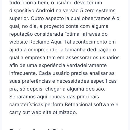
tudo ocorra bem, o usuário deve ter um
dispositivo Android na versão 5.zero systems
superior. Outro aspecto la cual observamos é o
qual, no dia, a proyecto conta com alguma
reputação considerada “ótima” através do
website Reclame Aqui. Tal acontecimento em
ajuda a compreender a tamanha dedicação o
qual a empresa tem em assessorar os usuários
afin de uma experiência verdadeiramente
infrecuente. Cada usuário precisa analisar as
suas preferências e necessidades específicas
pra, só depois, chegar a alguma decisão.
Separamos aqui poucas das principais
características perform Betnacional software e
carry out web site otimizado.