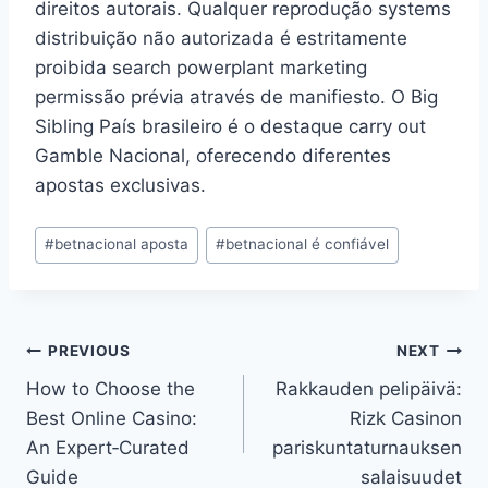
direitos autorais. Qualquer reprodução systems
distribuição não autorizada é estritamente
proibida search powerplant marketing
permissão prévia através de manifiesto. O Big
Sibling País brasileiro é o destaque carry out
Gamble Nacional, oferecendo diferentes
apostas exclusivas.
#
betnacional aposta
#
betnacional é confiável
PREVIOUS
NEXT
How to Choose the
Rakkauden pelipäivä:
Best Online Casino:
Rizk Casinon
An Expert‑Curated
pariskuntaturnauksen
Guide
salaisuudet