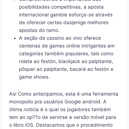
posibilidades competitivas, a aposta
internacional gamble esforça-se através
de oferecer certas dasjenige melhores
apostas do ramo.
A seção de cassino ao vivo oferece
centenas de games online intrigantes em
categorias também populares, tais como
roleta ao festón, blackjack ao palpitante,
pôquer ao palpitante, bacará ao festón e
game shows.
Asi Como antecipamos, esta é uma ferramenta
monopolio pra usuários Google android. A
ótima notícia é o qual os jogadores também
tem an op??o de servirse a versão móvel para
o libro iOS. Destacamos que o procedimento