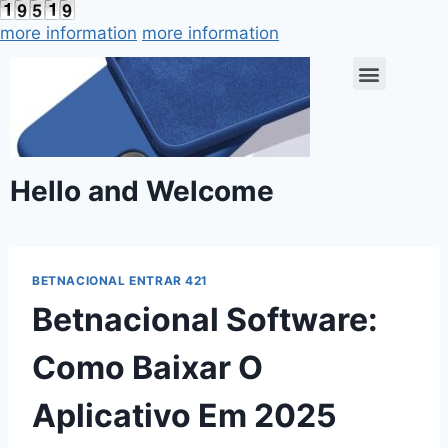
more information
more information
Hello and Welcome
BETNACIONAL ENTRAR 421
Betnacional Software:
Como Baixar O
Aplicativo Em 2025