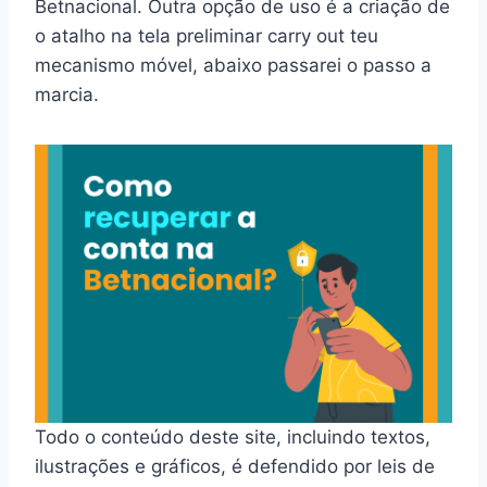
Betnacional. Outra opção de uso é a criação de
o atalho na tela preliminar carry out teu
mecanismo móvel, abaixo passarei o passo a
marcia.
Todo o conteúdo deste site, incluindo textos,
ilustrações e gráficos, é defendido por leis de