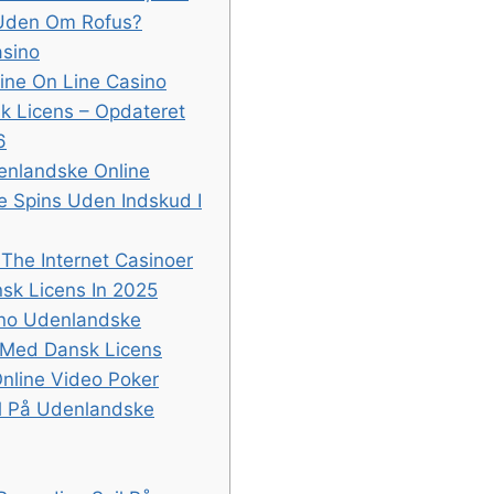
 Uden Om Rofus?
asino
ine On Line Casino
 Licens – Opdateret
6
enlandske Online
e Spins Uden Indskud I
The Internet Casinoer
sk Licens In 2025
ino Udenlandske
r Med Dansk Licens
nline Video Poker
l På Udenlandske