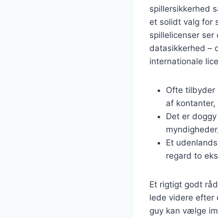
spillersikkerhed 
et solidt valg for
spillelicenser ser
datasikkerhed – o
internationale l
Ofte tilbyder
af kontanter,
Det er doggy 
myndigheder,
Et udenlandsk
regard to eks
Et rigtigt godt rå
lede videre efter
guy kan vælge ime