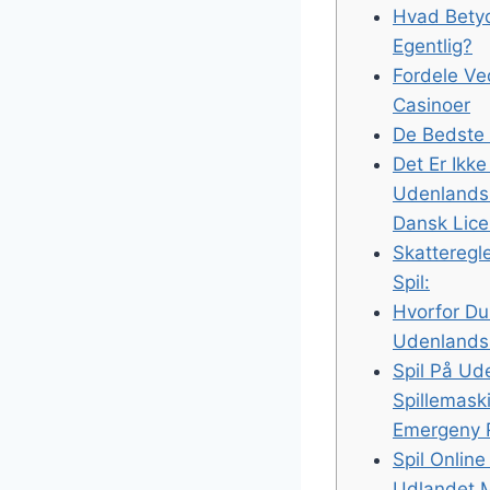
Hvad Betyd
Egentlig?
Fordele V
Casinoer
De Bedste
Det Er Ikke
Udenlandsk
Dansk Lic
Skatteregl
Spil:
Hvorfor Du
Udenlandsk
Spil På Ud
Spillemask
Emergeny 
Spil Online
Udlandet 