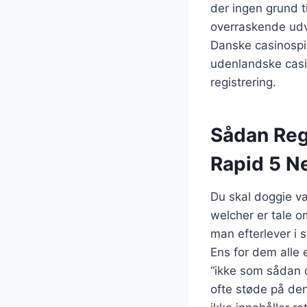
der ingen grund t
overraskende udva
Danske casinospil
udenlandske casin
registrering.
Sådan Reg
Rapid 5 
Du skal doggie væ
welcher er tale o
man efterlever i 
Ens for dem alle e
“ikke som sådan o
ofte støde på den