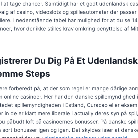
il at tage chancer. Samtidigt har et godt udenlandsk cas
lg af casino, videoslots og spilleautomater der passer 
lere. I nedenstående tabel har mulighed for at du se 1
oer, hvor der ikke stilles krav omkring benyttelse af Mi
istrerer Du Dig På Et Udenlands
Nemme Steps
re forberedt på, at der som regel er mange dårlige anm
m online casinoer. Her har den danske spillemyndighed 
stedet spillemyndigheden i Estland, Curacao eller eksemp
r in de er klart mere liberale i actually deres syn på spil
u påbudt loft på casinoernes bonusser. På danske spill
 sort bonusser igen og igen. Det skyldes især at dansk