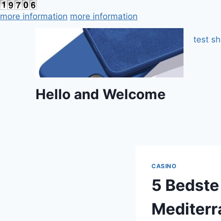
more information
more information
test s
Hello and Welcome
CASINO
5 Bedste
Mediterr