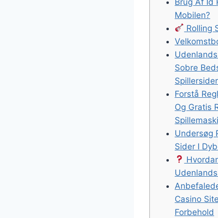
Brug Af Id
Mobilen?
Rolling 
Velkomstb
Udenlandsk
Sobre Bed
Spillersider
Forstå Reg
Og Gratis 
Spillemask
Undersøg 
Sider I Dy
Hvordan
Udenlands
Anbefalede
Casino Sit
Forbehold