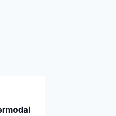
ermodal