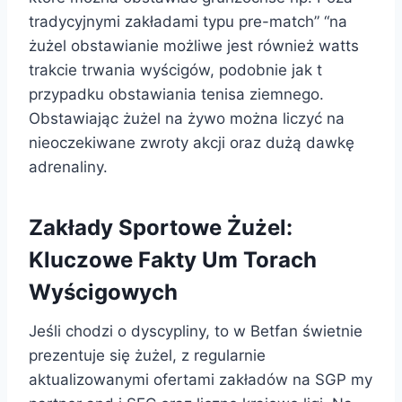
tradycyjnymi zakładami typu pre-match” “na
żużel obstawianie możliwe jest również watts
trakcie trwania wyścigów, podobnie jak t
przypadku obstawiania tenisa ziemnego.
Obstawiając żużel na żywo można liczyć na
nieoczekiwane zwroty akcji oraz dużą dawkę
adrenaliny.
Zakłady Sportowe Żużel:
Kluczowe Fakty Um Torach
Wyścigowych
Jeśli chodzi o dyscypliny, to w Betfan świetnie
prezentuje się żużel, z regularnie
aktualizowanymi ofertami zakładów na SGP my