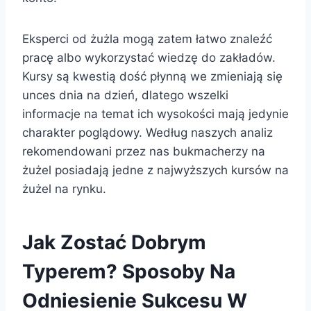
Eksperci od żużla mogą zatem łatwo znaleźć
pracę albo wykorzystać wiedzę do zakładów.
Kursy są kwestią dość płynną we zmieniają się
unces dnia na dzień, dlatego wszelki
informacje na temat ich wysokości mają jedynie
charakter poglądowy. Według naszych analiz
rekomendowani przez nas bukmacherzy na
żużel posiadają jedne z najwyższych kursów na
żużel na rynku.
Jak Zostać Dobrym
Typerem? Sposoby Na
Odniesienie Sukcesu W