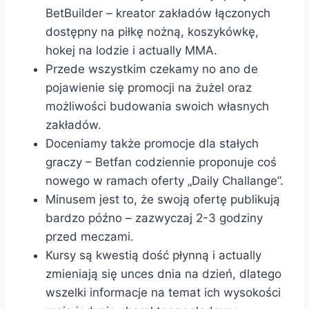
BetBuilder – kreator zakładów łączonych
dostępny na piłkę nożną, koszykówkę,
hokej na lodzie i actually MMA.
Przede wszystkim czekamy no ano de
pojawienie się promocji na żużel oraz
możliwości budowania swoich własnych
zakładów.
Doceniamy także promocje dla stałych
graczy – Betfan codziennie proponuje coś
nowego w ramach oferty „Daily Challange”.
Minusem jest to, że swoją ofertę publikują
bardzo późno – zazwyczaj 2-3 godziny
przed meczami.
Kursy są kwestią dość płynną i actually
zmieniają się unces dnia na dzień, dlatego
wszelki informacje na temat ich wysokości