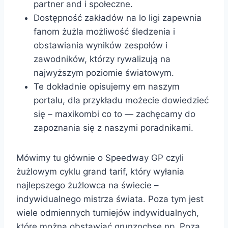
partner and i społeczne.
Dostępność zakładów na lo ligi zapewnia
fanom żużla możliwość śledzenia i
obstawiania wyników zespołów i
zawodników, którzy rywalizują na
najwyższym poziomie światowym.
Te dokładnie opisujemy em naszym
portalu, dla przykładu możecie dowiedzieć
się – maxikombi co to — zachęcamy do
zapoznania się z naszymi poradnikami.
Mówimy tu głównie o Speedway GP czyli
żużlowym cyklu grand tarif, który wyłania
najlepszego żużlowca na świecie –
indywidualnego mistrza świata. Poza tym jest
wiele odmiennych turniejów indywidualnych,
które można obstawiać grunzochse np. Poza