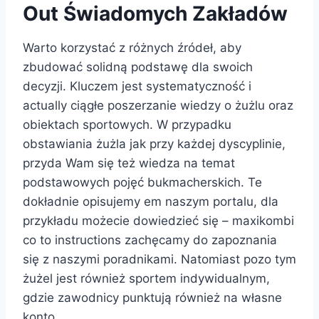
Out Świadomych Zakładów
Warto korzystać z różnych źródeł, aby
zbudować solidną podstawę dla swoich
decyzji. Kluczem jest systematyczność i
actually ciągłe poszerzanie wiedzy o żużlu oraz
obiektach sportowych. W przypadku
obstawiania żużla jak przy każdej dyscyplinie,
przyda Wam się też wiedza na temat
podstawowych pojęć bukmacherskich. Te
dokładnie opisujemy em naszym portalu, dla
przykładu możecie dowiedzieć się – maxikombi
co to instructions zachęcamy do zapoznania
się z naszymi poradnikami. Natomiast pozo tym
żużel jest również sportem indywidualnym,
gdzie zawodnicy punktują również na własne
konto.