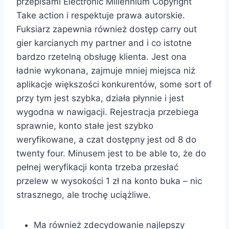
przepisami Electronic Millennium Copyright
Take action i respektuje prawa autorskie.
Fuksiarz zapewnia również dostęp carry out
gier karcianych my partner and i co istotne
bardzo rzetelną obsługę klienta. Jest ona
ładnie wykonana, zajmuje mniej miejsca niż
aplikacje większości konkurentów, some sort of
przy tym jest szybka, działa płynnie i jest
wygodna w nawigacji. Rejestracja przebiega
sprawnie, konto stałe jest szybko
weryfikowane, a czat dostępny jest od 8 do
twenty four. Minusem jest to be able to, że do
pełnej weryfikacji konta trzeba przesłać
przelew w wysokości 1 zł na konto buka – nic
strasznego, ale trochę uciążliwe.
Ma również zdecydowanie najlepszy