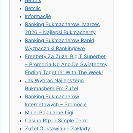
Betcris
Betclic
Informacije
Ranking Bukmacherów: Marzec
2026 – Najlepsi Bukmacherzy
Ranking Bukmacherów Rapid
Wyznaczniki Rankingowe
Freebety Za Żużel Big T Superbet
– Promocja No Ano De Świąteczny
Ending Together With The Week!
Jak Wybrać Najlepszego
Bukmachera Em Żużel
Ranking Bukmacherów
Internetowych – Promocje
Mniej Popularne Ligi
Casino Rtp In Simple Term
Żużel Obstawianie Zakłady