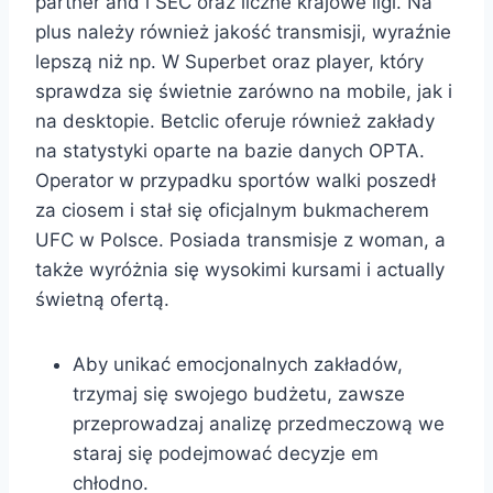
partner and i SEC oraz liczne krajowe ligi. Na
plus należy również jakość transmisji, wyraźnie
lepszą niż np. W Superbet oraz player, który
sprawdza się świetnie zarówno na mobile, jak i
na desktopie. Betclic oferuje również zakłady
na statystyki oparte na bazie danych OPTA.
Operator w przypadku sportów walki poszedł
za ciosem i stał się oficjalnym bukmacherem
UFC w Polsce. Posiada transmisje z woman, a
także wyróżnia się wysokimi kursami i actually
świetną ofertą.
Aby unikać emocjonalnych zakładów,
trzymaj się swojego budżetu, zawsze
przeprowadzaj analizę przedmeczową we
staraj się podejmować decyzje em
chłodno.