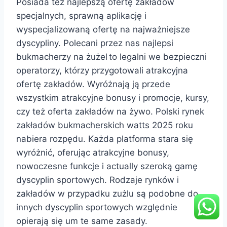
Posiada też najlepszą ofertę zakładów
specjalnych, sprawną aplikację i
wyspecjalizowaną ofertę na najważniejsze
dyscypliny. Polecani przez nas najlepsi
bukmacherzy na żużel to legalni we bezpieczni
operatorzy, którzy przygotowali atrakcyjna
ofertę zakładów. Wyróżnają ją przede
wszystkim atrakcyjne bonusy i promocje, kursy,
czy też oferta zakładów na żywo. Polski rynek
zakładów bukmacherskich watts 2025 roku
nabiera rozpędu. Każda platforma stara się
wyróżnić, oferując atrakcyjne bonusy,
nowoczesne funkcje i actually szeroką gamę
dyscyplin sportowych. Rodzaje rynków i
zakładów w przypadku zużlu są podobne do
innych dyscyplin sportowych względnie
opierają się um te same zasady.