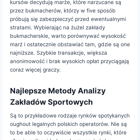
kursów decydują marże, które narzucane są
przez bukmacherów, którzy w five sposób
próbują się zabezpieczyć przed ewentualnymi
stratami. Wybierając na żużel zakłady
bukmacherskie, warto porównywać wysokość
marż i ostatecznie obstawiać tam, gdzie są one
najniższe. Szybkie transakcje, większa
anonimowość i brak wysokich opłat przyciągają
coraz więcej graczy.
Najlepsze Metody Analizy
Zakładów Sportowych
Są to przykładowe rodzaje rynków spotykanych
oughout legalnych polskich operatorów. Nie są
to be able to oczywiście wszystkie rynki, które