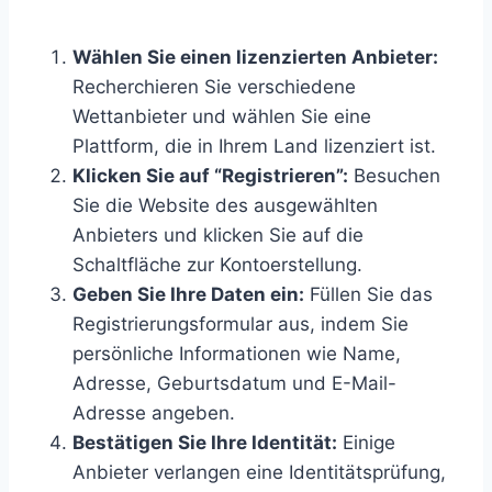
Wählen Sie einen lizenzierten Anbieter:
Recherchieren Sie verschiedene
Wettanbieter und wählen Sie eine
Plattform, die in Ihrem Land lizenziert ist.
Klicken Sie auf “Registrieren”:
Besuchen
Sie die Website des ausgewählten
Anbieters und klicken Sie auf die
Schaltfläche zur Kontoerstellung.
Geben Sie Ihre Daten ein:
Füllen Sie das
Registrierungsformular aus, indem Sie
persönliche Informationen wie Name,
Adresse, Geburtsdatum und E-Mail-
Adresse angeben.
Bestätigen Sie Ihre Identität:
Einige
Anbieter verlangen eine Identitätsprüfung,