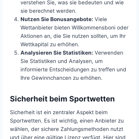
verstehen Sie, was sie bedeuten und wie
sie berechnet werden.
Nutzen Sie Bonusangebote:
Viele
Wettanbieter bieten Willkommensboni oder
Aktionen an, die Sie nutzen sollten, um Ihr
Wettkapital zu erhöhen.
Analysieren Sie Statistiken:
Verwenden
Sie Statistiken und Analysen, um
informierte Entscheidungen zu treffen und
Ihre Gewinnchancen zu erhöhen.
Sicherheit beim Sportwetten
Sicherheit ist ein zentraler Aspekt beim
Sportwetten. Es ist wichtig, einen Anbieter zu
wählen, der sichere Zahlungsmethoden nutzt
und über eine gültige Lizenz verfügt. Hier sind