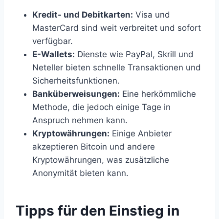
Kredit- und Debitkarten:
Visa und
MasterCard sind weit verbreitet und sofort
verfügbar.
E-Wallets:
Dienste wie PayPal, Skrill und
Neteller bieten schnelle Transaktionen und
Sicherheitsfunktionen.
Banküberweisungen:
Eine herkömmliche
Methode, die jedoch einige Tage in
Anspruch nehmen kann.
Kryptowährungen:
Einige Anbieter
akzeptieren Bitcoin und andere
Kryptowährungen, was zusätzliche
Anonymität bieten kann.
Tipps für den Einstieg in