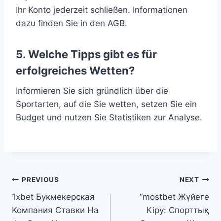
Ihr Konto jederzeit schließen. Informationen
dazu finden Sie in den AGB.
5. Welche Tipps gibt es für
erfolgreiches Wetten?
Informieren Sie sich gründlich über die
Sportarten, auf die Sie wetten, setzen Sie ein
Budget und nutzen Sie Statistiken zur Analyse.
PREVIOUS
NEXT
1xbet Букмекерская
“mostbet Жүйеге
Компания Ставки На
Кіру: Спорттық