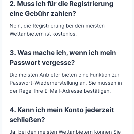
2. Muss ich für die Registrierung
eine Gebühr zahlen?
Nein, die Registrierung bei den meisten
Wettanbietern ist kostenlos.
3. Was mache ich, wenn ich mein
Passwort vergesse?
Die meisten Anbieter bieten eine Funktion zur
Passwort-Wiederherstellung an. Sie müssen in
der Regel Ihre E-Mail-Adresse bestätigen.
4. Kann ich mein Konto jederzeit
schließen?
Ja, bei den meisten Wettanbietern können Sie