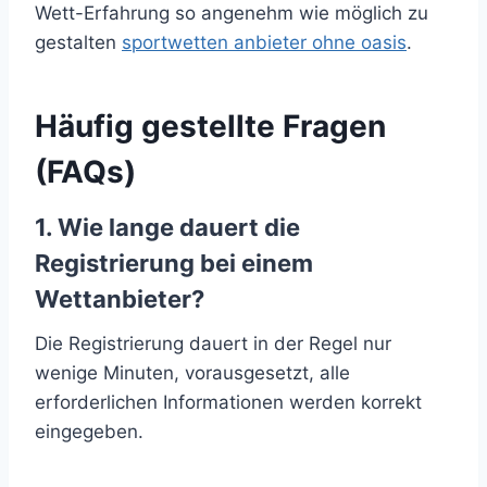
Wett-Erfahrung so angenehm wie möglich zu
gestalten
sportwetten anbieter ohne oasis
.
Häufig gestellte Fragen
(FAQs)
1. Wie lange dauert die
Registrierung bei einem
Wettanbieter?
Die Registrierung dauert in der Regel nur
wenige Minuten, vorausgesetzt, alle
erforderlichen Informationen werden korrekt
eingegeben.