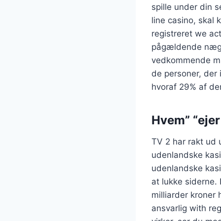
spille under din 
line casino, skal
registreret we a
pågældende nægtes
vedkommende mark
de personer, der 
hvoraf 29% af de
Hvem” “ejer
TV 2 har rakt ud 
udenlandske kasi
udenlandske kasin
at lukke siderne.
milliarder kroner
ansvarlig with re