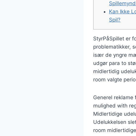
Spillemyn
Kan Ikke L
Spil?
StyrPåSpillet er f
problematikker, s
især de yngre mæn
udgør para to stø
midlertidig udeluk
room valgte perio
Generel reklame f
mulighed with reg
Midlertidige udel
Udelukkelsen slet
room midlertidige