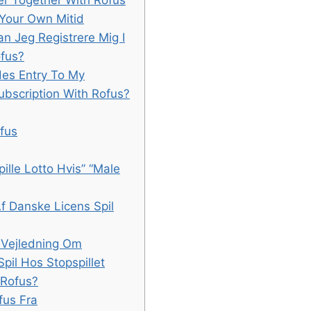
Your Own Mitid
n Jeg Registrere Mig I
ofus?
es Entry To My
ubscription With Rofus?
fus
ille Lotto Hvis” “Male
 Danske Licens Spil
 Vejledning Om
Spil Hos Stopspillet
 Rofus?
fus Fra