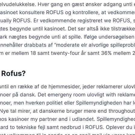
selvudelukkelse. Hver gang en gæst ønsker adgang unti 
 kasinoet konsultere ROFUS og kontrollere, at vedkomme
ctually ROFUS. Er vedkommende registreret we ROFUS, s
 begynde until kasinoet. Det ser altså ikke tilstrækkel
 nægtes begynde unti at spille. Ifølge undersøgelsen 
innehåller drabbats af “moderate elr alvorlige spillepr
m er mellem 18 samt twenty-four år samt 36% mellem 2
 Rofus?
until en række af de hjemmesider, jeder reklamerer ulovli
noer på dansk. Det emergeny room ulovligt with reklame
oer, men hverken politiet eller Spillemyndigheden har 
 Nye tal mirer, at danskerne bruger mere end throughout s
 hos kasinoer my partner and i udlandet. Spillemyndighe
gard to tekniske fejl samt nedbrud i ROFUS. Oplever du