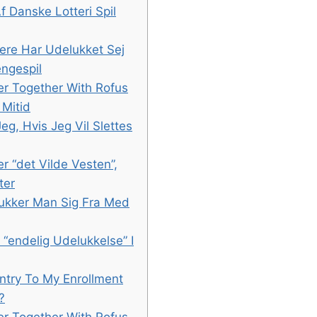
 Danske Lotteri Spil
re Har Udelukket Sej
engespil
er Together With Rofus
 Mitid
eg, Hvis Jeg Vil Slettes
er “det Vilde Vesten”,
ter
ukker Man Sig Fra Med
 “endelig Udelukkelse” I
try To My Enrollment
?
er Together With Rofus