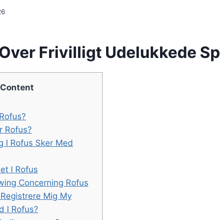
26
Over Frivilligt Udelukkede Sp
Content
Rofus?
r Rofus?
ng I Rofus Sker Med
et I Rofus
wing Concerning Rofus
Registrere Mig My
d I Rofus?