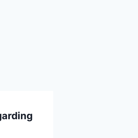
garding