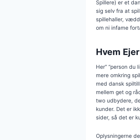
Spillere) er et da
sig selv fra at sp
spillehaller, vædd
om ni infame fort
Hvem Ejer
Her” “person du l
mere omkring spi
med dansk spiltil
mellem get og råd
two udbydere, der
kunder. Det er ikk
sider, så det er 
Oplysningerne del