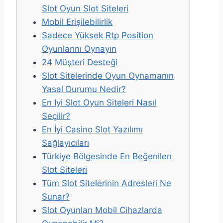
Slot Oyun Slot Siteleri
Mobil Erişilebilirlik
Sadece Yüksek Rtp Position
Oyunlarını Oynayın
24 Müşteri Desteği
Slot Sitelerinde Oyun Oynamanın
Yasal Durumu Nedir?
En Iyi Slot Oyun Siteleri Nasıl
Seçilir?
En İyi Casino Slot Yazılımı
Sağlayıcıları
Türkiye Bölgesinde En Beğenilen
Slot Siteleri
Tüm Slot Sitelerinin Adresleri Ne
Sunar?
Slot Oyunları Mobil Cihazlarda