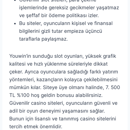
işlemlerinde gereksiz gecikmeler yaşatmaz
ve şeffaf bir ödeme politikası izler.
Bu siteler, oyuncuların kişisel ve finansal
bilgilerini gizli tutar empieza üçüncü
taraflarla paylaşmaz.
Youwin’in sunduğu slot oyunları, yüksek grafik
kalitesi ve hızlı yüklenme süreleriyle dikkat
çeker. Ayrıca oyunculara sağladığı farklı yatırım
yöntemleri, kazançların kolayca çekilebilmesini
mümkün kılar. Siteye üye olmanı halinde, 7. 500
TL %100 hoş geldin bonusu alabilirsiniz.
Güvenilir casino siteleri, oyuncuların güvenli ve
adil bir oyun deneyimi yaşamasını sağlar.
Bunun için lisanslı ve tanınmış casino sitelerini
tercih etmek önemlidir.