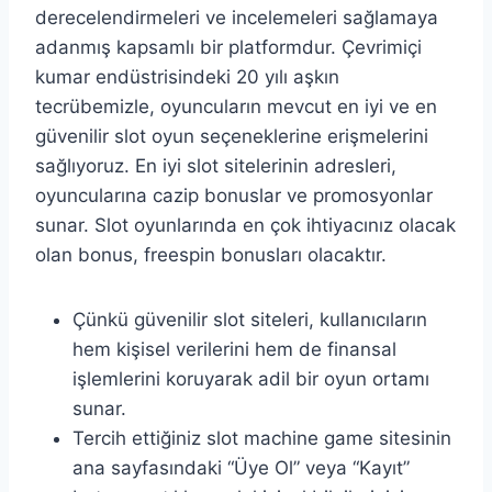
derecelendirmeleri ve incelemeleri sağlamaya
adanmış kapsamlı bir platformdur. Çevrimiçi
kumar endüstrisindeki 20 yılı aşkın
tecrübemizle, oyuncuların mevcut en iyi ve en
güvenilir slot oyun seçeneklerine erişmelerini
sağlıyoruz. En iyi slot sitelerinin adresleri,
oyuncularına cazip bonuslar ve promosyonlar
sunar. Slot oyunlarında en çok ihtiyacınız olacak
olan bonus, freespin bonusları olacaktır.
Çünkü güvenilir slot siteleri, kullanıcıların
hem kişisel verilerini hem de finansal
işlemlerini koruyarak adil bir oyun ortamı
sunar.
Tercih ettiğiniz slot machine game sitesinin
ana sayfasındaki “Üye Ol” veya “Kayıt”