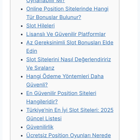
Oynanabilir Mi?
Online Position Sitelerinde Hangi
Tür Bonuslar Bulunur?
Slot Hileleri
Lisanslı Ve Güvenilir Platformlar
Az Gereksinimli Slot Bonusları Elde
Edin
Slot Sitelerini Nasıl Değerlendiririz
Ve Sıralarız
Hangi Ödeme Yöntemleri Daha
Güvenli?
En Güvenilir Position Siteleri
Hangileridir?
Türkiye’nin En İyi Slot Siteleri: 2025
Güncel Listesi
Güvenilirlik
Ücretsiz Position Oyunları Nerede