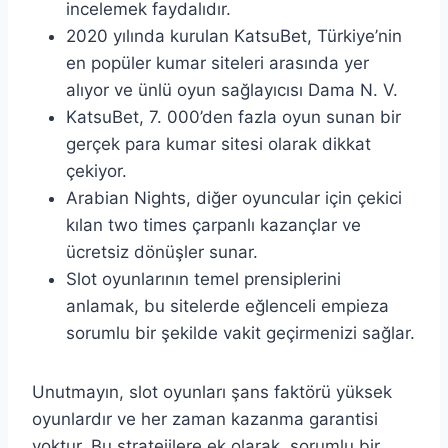
incelemek faydalıdır.
2020 yılında kurulan KatsuBet, Türkiye’nin
en popüler kumar siteleri arasında yer
alıyor ve ünlü oyun sağlayıcısı Dama N. V.
KatsuBet, 7. 000’den fazla oyun sunan bir
gerçek para kumar sitesi olarak dikkat
çekiyor.
Arabian Nights, diğer oyuncular için çekici
kılan two times çarpanlı kazançlar ve
ücretsiz dönüşler sunar.
Slot oyunlarının temel prensiplerini
anlamak, bu sitelerde eğlenceli empieza
sorumlu bir şekilde vakit geçirmenizi sağlar.
Unutmayın, slot oyunları şans faktörü yüksek
oyunlardır ve her zaman kazanma garantisi
yoktur. Bu stratejilere ek olarak, sorumlu bir