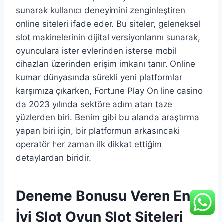
sunarak kullanıcı deneyimini zenginleştiren
online siteleri ifade eder. Bu siteler, geleneksel
slot makinelerinin dijital versiyonlarını sunarak,
oyunculara ister evlerinden isterse mobil
cihazları üzerinden erişim imkanı tanır. Online
kumar dünyasında sürekli yeni platformlar
karşımıza çıkarken, Fortune Play On line casino
da 2023 yılında sektöre adım atan taze
yüzlerden biri. Benim gibi bu alanda araştırma
yapan biri için, bir platformun arkasındaki
operatör her zaman ilk dikkat ettiğim
detaylardan biridir.
Deneme Bonusu Veren En
İyi Slot Oyun Slot Siteleri