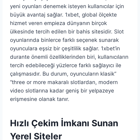
yeni oyunları denemek isteyen kullanıcılar için
büyük avantaj sağlar. 1xbet, global ölçekte
hizmet veren empieza dünyanın birçok
ülkesinde tercih edilen bir bahis sitesidir. Slot
oyunlarında binlerce farklı seçenek sunarak
oyunculara eşsiz bir çeşitlilik sağlar. 1xbet’in
durante önemli özelliklerinden biri, kullanıcıların
tercih edebileceği yüzlerce farklı sağlayıcı ile
çalışmasıdır. Bu durum, oyuncuların klasik”
“three or more makaralı slotlardan, modern
video slotlarına kadar geniş bir yelpazeye
erişmesine olanak tanır.
Hızlı Çekim İmkanı Sunan
Yerel Siteler