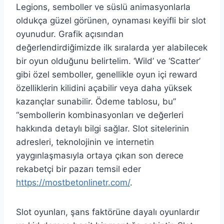
Legions, semboller ve süslü animasyonlarla
oldukça güzel görünen, oynaması keyifli bir slot
oyunudur. Grafik açısından
değerlendirdiğimizde ilk sıralarda yer alabilecek
bir oyun olduğunu belirtelim. ‘Wild’ ve ‘Scatter’
gibi özel semboller, genellikle oyun içi reward
özelliklerin kilidini açabilir veya daha yüksek
kazançlar sunabilir. Ödeme tablosu, bu”
“sembollerin kombinasyonları ve değerleri
hakkında detaylı bilgi sağlar. Slot sitelerinin
adresleri, teknolojinin ve internetin
yaygınlaşmasıyla ortaya çıkan son derece
rekabetçi bir pazarı temsil eder
https://mostbetonlinetr.com/
.
Slot oyunları, şans faktörüne dayalı oyunlardır