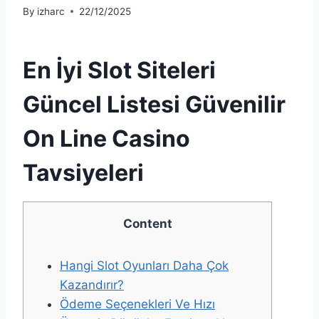
By
izharc
22/12/2025
En İyi Slot Siteleri
Güncel Listesi Güvenilir
On Line Casino
Tavsiyeleri
Content
Hangi Slot Oyunları Daha Çok
Kazandırır?
Ödeme Seçenekleri Ve Hızı