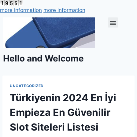
more information
more information
Hello and Welcome
UNCATEGORIZED
Türkiyenin 2024 En İyi
Empieza En Güvenilir
Slot Siteleri Listesi