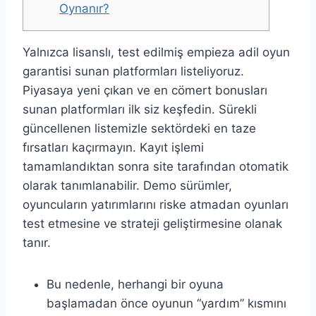
Oynanır?
Yalnızca lisanslı, test edilmiş empieza adil oyun
garantisi sunan platformları listeliyoruz.
Piyasaya yeni çıkan ve en cömert bonusları
sunan platformları ilk siz keşfedin. Sürekli
güncellenen listemizle sektördeki en taze
fırsatları kaçırmayın. Kayıt işlemi
tamamlandıktan sonra site tarafından otomatik
olarak tanımlanabilir. Demo sürümler,
oyuncuların yatırımlarını riske atmadan oyunları
test etmesine ve strateji geliştirmesine olanak
tanır.
Bu nedenle, herhangi bir oyuna
başlamadan önce oyunun “yardım” kısmını