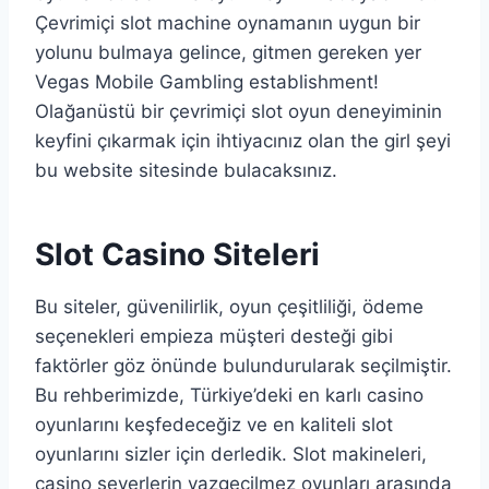
Çevrimiçi slot machine oynamanın uygun bir
yolunu bulmaya gelince, gitmen gereken yer
Vegas Mobile Gambling establishment!
Olağanüstü bir çevrimiçi slot oyun deneyiminin
keyfini çıkarmak için ihtiyacınız olan the girl şeyi
bu website sitesinde bulacaksınız.
Slot Casino Siteleri
Bu siteler, güvenilirlik, oyun çeşitliliği, ödeme
seçenekleri empieza müşteri desteği gibi
faktörler göz önünde bulundurularak seçilmiştir.
Bu rehberimizde, Türkiye’deki en karlı casino
oyunlarını keşfedeceğiz ve en kaliteli slot
oyunlarını sizler için derledik. Slot makineleri,
casino severlerin vazgeçilmez oyunları arasında