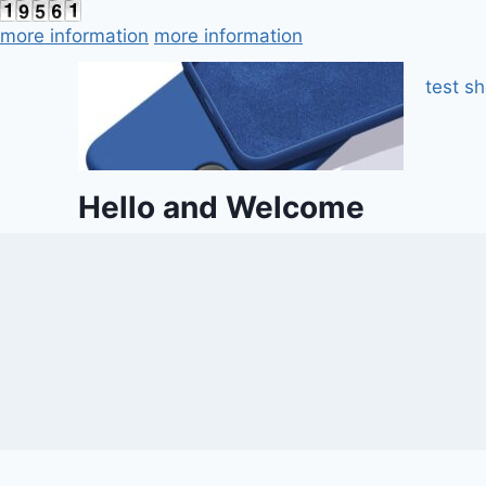
more information
more information
test s
Hello and Welcome