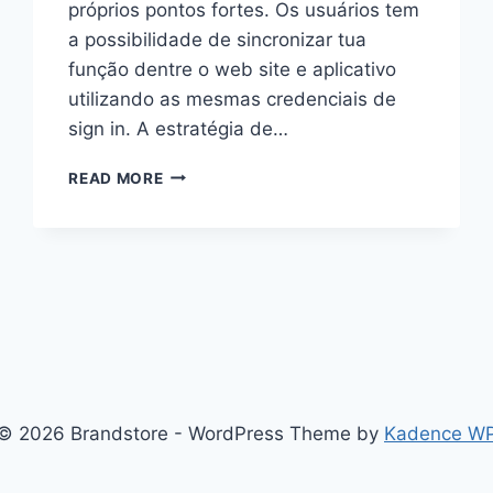
próprios pontos fortes. Os usuários tem
a possibilidade de sincronizar tua
função dentre o web site e aplicativo
utilizando as mesmas credenciais de
sign in. A estratégia de…
READ MORE
© 2026 Brandstore - WordPress Theme by
Kadence W