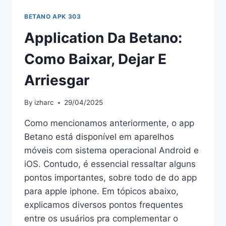
BETANO APK 303
Application Da Betano:
Como Baixar, Dejar E
Arriesgar
By
izharc
29/04/2025
Como mencionamos anteriormente, o app
Betano está disponível em aparelhos
móveis com sistema operacional Android e
iOS. Contudo, é essencial ressaltar alguns
pontos importantes, sobre todo de do app
para apple iphone. Em tópicos abaixo,
explicamos diversos pontos frequentes
entre os usuários pra complementar o