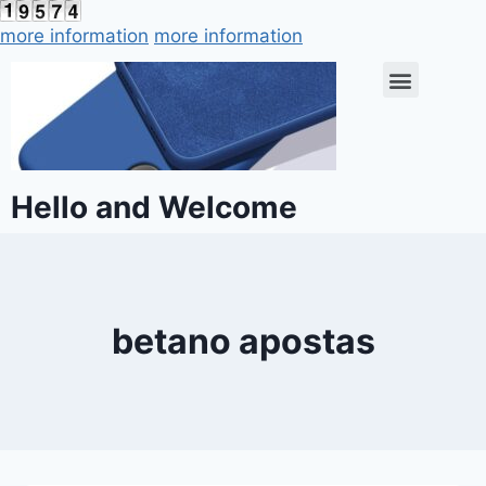
more information
more information
Hello and Welcome
betano apostas