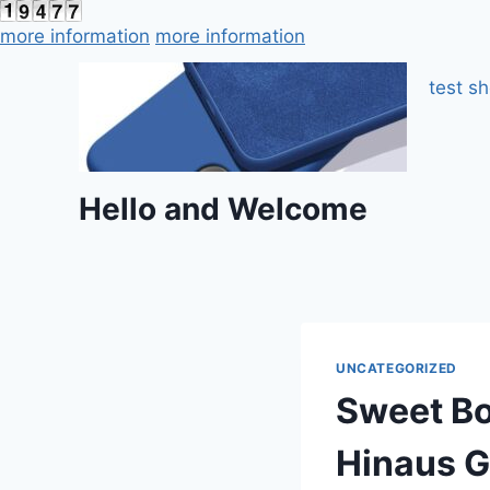
more information
more information
test s
Hello and Welcome
UNCATEGORIZED
Sweet Bo
Hinaus G