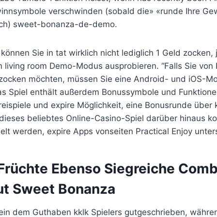
innsymbole verschwinden (sobald die» «runde Ihre Ge
lich) sweet-bonanza-de-demo.
können Sie in tat wirklich nicht lediglich 1 Geld zocken,
n living room Demo-Modus ausprobieren. “Falls Sie von
zocken möchten, müssen Sie eine Android- und iOS-Mo
as Spiel enthält außerdem Bonussymbole und Funktione
Freispiele und expire Möglichkeit, eine Bonusrunde über
dieses beliebtes Online-Casino-Spiel darüber hinaus ko
elt werden, expire Apps vonseiten Practical Enjoy unter
Früchte Ebenso Siegreiche Com
ut Sweet Bonanza
ein dem Guthaben kklk Spielers gutgeschrieben, während