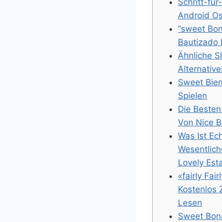
Schritt-für
Android O
“sweet Bo
Bautizado 
Ähnliche S
Alternative
Sweet Bien
Spielen
Die Besten
Von Nice 
Was Ist Ec
Wesentlich
Lovely Est
«fairly Fai
Kostenlos 
Lesen
Sweet Bona