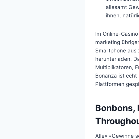
allesamt Gew
ihnen, natür
Im Online-Casino 
marketing übrige
Smartphone aus 
herunterladen. D
Multiplikatoren, 
Bonanza ist echt 
Plattformen gespi
Bonbons, 
Througho
Alle» «Gewinne s