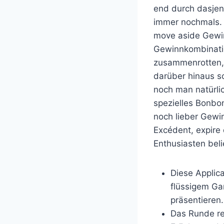
end durch dasjeni
immer nochmals. 
move aside Gewin
Gewinnkombinatio
zusammenrotten, 
darüber hinaus s
noch man natürlic
spezielles Bonbo
noch lieber Gewin
Excédent, expire 
Enthusiasten be
Diese Applica
flüssigem Ga
präsentieren.
Das Runde re