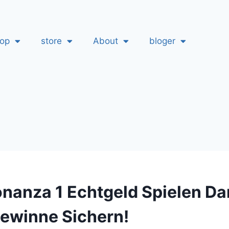
hop
store
About
bloger
nanza 1 Echtgeld Spielen Da
ewinne Sichern!