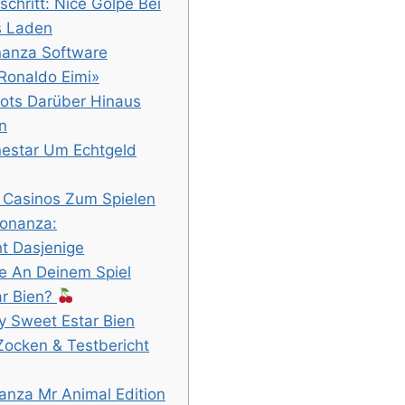
-schritt: Nice Golpe Bei
s Laden
nanza Software
Ronaldo Eimi»
lots Darüber Hinaus
n
estar Um Echtgeld
 Casinos Zum Spielen
Bonanza:
ht Dasjenige
e An Deinem Spiel
ar Bien?
rly Sweet Estar Bien
Zocken & Testbericht
nza Mr Animal Edition