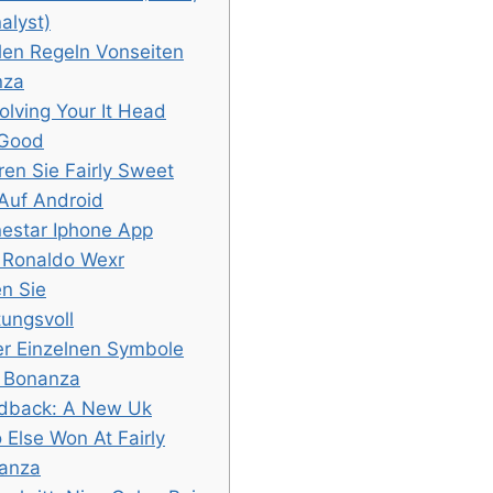
alyst)
llen Regeln Vonseiten
nza
olving Your It Head
 Good
eren Sie Fairly Sweet
 Auf Android
estar Iphone App
 Ronaldo Wexr
en Sie
ungsvoll
er Einzelnen Symbole
 Bonanza
edback: A New Uk
 Else Won At Fairly
anza