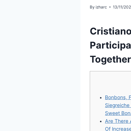
By
izharc
13/11/20
Cristian
Participa
Together 
Bonbons, 
Siegreiche
Sweet Bon
Are There
Of Increas